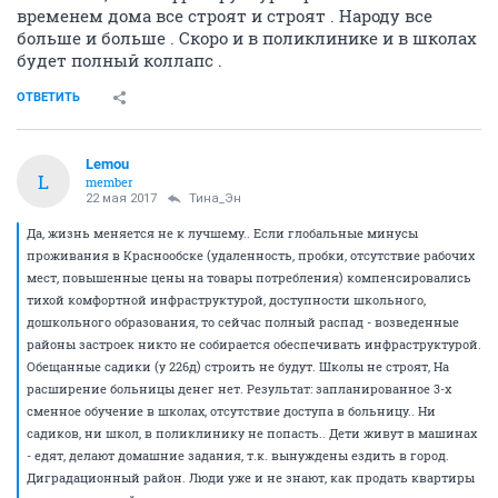
временем дома все строят и строят . Народу все
больше и больше . Скоро и в поликлинике и в школах
будет полный коллапс .
ОТВЕТИТЬ
Lemou
L
member
22 мая 2017
Тина_Эн
Да, жизнь меняется не к лучшему.. Если глобальные минусы
проживания в Краснообске (удаленность, пробки, отсутствие рабочих
мест, повышенные цены на товары потребления) компенсировались
тихой комфортной инфраструктурой, доступности школьного,
дошкольного образования, то сейчас полный распад - возведенные
районы застроек никто не собирается обеспечивать инфраструктурой.
Обещанные садики (у 226д) строить не будут. Школы не строят, На
расширение больницы денег нет. Результат: запланированное 3-х
сменное обучение в школах, отсутствие доступа в больницу.. Ни
садиков, ни школ, в поликлинику не попасть.. Дети живут в машинах
- едят, делают домашние задания, т.к. вынуждены ездить в город.
Диградационный район. Люди уже и не знают, как продать квартиры