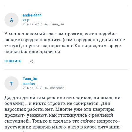
andrei4444
A
v.i.p.
20 мая 2017
Тина_Эн
У меня знакомый год там прожил, хотел подобие
академгородка получить (сам городок по деньгам не
тянул) , спустя год переехал в Кольцово, там вроде
сейчас больше нравится.
ОТВЕТИТЬ
Тина_Эн
Т
member
20 мая 2017
88888888
Да, для детей там реально ни садиков, ни школ, ни
больниц .. и никто строить не собирается. Для
взрослых работы нет. Многие уже эти квартиры
продают- уезжают, как столкнулись с реальной
ситуацией.. Только и сделать это сейчас непросто -
пустующих квартир много, а кто в курсе ситуации-