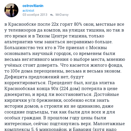
ostrovitianin
activist
03 ноября 2013
MrDarsy
в Краснообске после 22х горят 80% окон, местные все
у телевизоров да компов, на улицах тишина, но так в
это время и в Тихом Центре тишина, только
альтернатив чем заняться несравнимо больше.
Большинство тех кто в 70е приехал с Москвы
основывать научный городок, со временем были
весьма негативного мнения о выборе места, мнению
учёных стоит доверять. Что касается жилого фонда,
то 100е дома переоценены, весьма и весьма эконом.
Дефицита предложений нет, будут
корректироваться. Прецедент был, когда элитка
Краснообская конца 90х (224 дом) потеряла в цене
двоекратно, и вряд ли восстановиться. Достойные
кирпички у/п брежневки, особенно если знать
истории домов, а строили их не одинаково, даже
соседние подъезды, так как были для всех и для
особых граждан. В прошлом году цены были
интересные, сейчас подтянулись верх. Малоэтажные
комплексы 5, 6 микрорайон, и Бавария (хотя надо