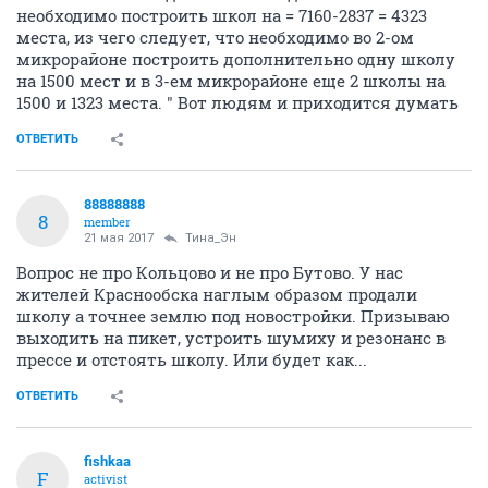
необходимо построить школ на = 7160-2837 = 4323
места, из чего следует, что необходимо во 2-ом
микрорайоне построить дополнительно одну школу
на 1500 мест и в 3-ем микрорайоне еще 2 школы на
1500 и 1323 места. " Вот людям и приходится думать
ОТВЕТИТЬ
88888888
8
member
21 мая 2017
Тина_Эн
Вопрос не про Кольцово и не про Бутово. У нас
жителей Краснообска наглым образом продали
школу а точнее землю под новостройки. Призываю
выходить на пикет, устроить шумиху и резонанс в
прессе и отстоять школу. Или будет как...
ОТВЕТИТЬ
fishkaa
F
activist