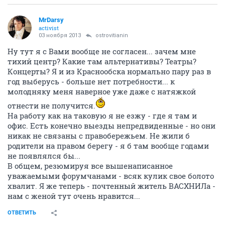
MrDarsy
activist
03 ноября 2013
ostrovitianin
Ну тут я с Вами вообще не согласен... зачем мне
тихий центр? Какие там альтернативы? Театры?
Концерты? Я и из Краснообска нормально пару раз в
год выберусь - больше нет потребности... к
молодняку меня наверное уже даже с натяжкой
отнести не получится.
На работу как на таковую я не езжу - где я там и
офис. Есть конечно выезды непредвиденные - но они
никак не связаны с правобережьем. Не жили б
родители на правом берегу - я б там вообще годами
не появлялся бы...
В общем, резюмируя все вышенаписанное
уважаемыми форумчанами - всяк кулик свое болото
хвалит. Я же теперь - почтенный житель ВАСХНИЛа -
нам с женой тут очень нравится...
ОТВЕТИТЬ