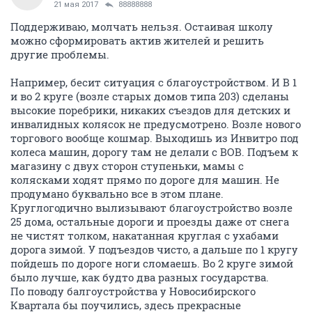
21 мая 2017
88888888
Поддерживаю, молчать нельзя. Остаивая школу
можно сформировать актив жителей и решить
другие проблемы.
Например, бесит ситуация с благоустройством. И В 1
и во 2 круге (возле старых домов типа 203) сделаны
высокие поребрики, никаких съездов для детских и
инвалидных колясок не предусмотрено. Возле нового
торгового вообще кошмар. Выходишь из Инвитро под
колеса машин, дорогу там не делали с ВОВ. Подъем к
магазину с двух сторон ступеньки, мамы с
колясками ходят прямо по дороге для машин. Не
продумано буквально все в этом плане.
Круглогодично вылизывают благоустройство возле
25 дома, остальные дороги и проезды даже от снега
не чистят толком, накатанная круглая с ухабами
дорога зимой. У подъездов чисто, а дальше по 1 кругу
пойдешь по дороге ноги сломаешь. Во 2 круге зимой
было лучше, как будто два разных государства.
По поводу балгоустройства у Новосибирского
Квартала бы поучились, здесь прекрасные