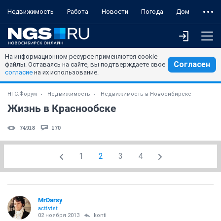
Недвижимость
Работа
Новости
Погода
Дом
На информационном ресурсе применяются cookie-
Согласен
файлы. Оставаясь на сайте, вы подтверждаете свое
согласие
на их использование.
НГС.Форум
Недвижимость
Недвижимость в Новосибирске
Жизнь в Краснообске
74918
170
1
2
3
4
MrDarsy
activist
02 ноября 2013
konti