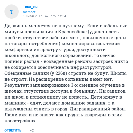
Тина_Эн
Т
member
19 мая 2017
proTest84
Да, жизнь меняется не к лучшему.. Если глобальные
минусы проживания в Краснообске (удаленность,
пробки, отсутствие рабочих мест, повышенные цены
на товары потребления) компенсировались тихой
комфортной инфраструктурой, доступности
школьного, дошкольного образования, то сейчас
полный распад - возведенные районы застроек никто
не собирается обеспечивать инфраструктурой.
Обещанные садики (у 226д) строить не будут. Школы
не строят, На расширение больницы денег нет.
Результат: запланированное 3-х сменное обучение в
школах, отсутствие доступа в больницу.. Ни садиков,
ни школ, в поликлинику не попасть.. Дети живут в
машинах - едят, делают домашние задания, т.к.
вынуждены ездить в город. Диградационный район.
Люди уже и не знают, как продать квартиры в этих
новостройках ..
ОТВЕТИТЬ