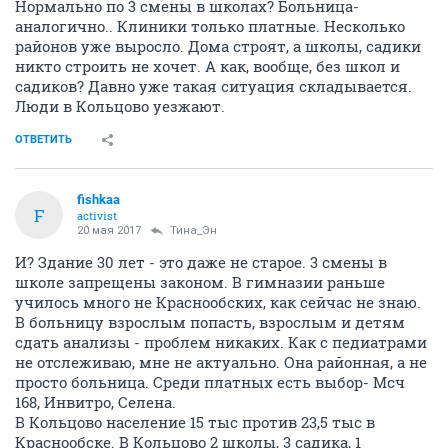
Нормально по 3 смены в школах? Больница-
аналогично.. Клиники только платные. Несколько
районов уже выросло. Дома строят, а школы, садики
никто строить не хочет. А как, вообще, без школ и
садиков? Давно уже такая ситуация складывается.
Люди в Кольцово уезжают.
ОТВЕТИТЬ
fishkaa
F
activist
20 мая 2017
Тина_Эн
И? Здание 30 лет - это даже не старое. 3 смены в
школе запрещены законом. В гимназии раньше
училось много не Краснообских, как сейчас не знаю.
В больницу взрослым попасть, взрослым и детям
сдать анализы - проблем никаких. Как с педиатрами
не отслеживаю, мне не актуально. Она районная, а не
просто больница. Среди платных есть выбор- Мсч
168, Инвитро, Селена.
В Кольцово население 15 тыс против 23,5 тыс в
Краснообске. В Кольцово 2 школы, 3 садика, 1