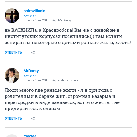
ostrovitianin
activist
03 ноября 2013
MrDarsy
не ВАСХНИЛа, а Краснообска! Вы же с женой не в
институтских корпусах поселились))) там кстати
аспиранты некоторые с детьми раньше жили, жесть!
ОТВЕТИТЬ
MrDarsy
activist
03 ноября 2013
ostrovitianin
Люди много где раньше жили - я в три года с
родителями в бараке жил, огромная казарма и
перегородки в виде занавесок, вот это жесть... не
придирайтесь к словам.
ОТВЕТИТЬ
789789