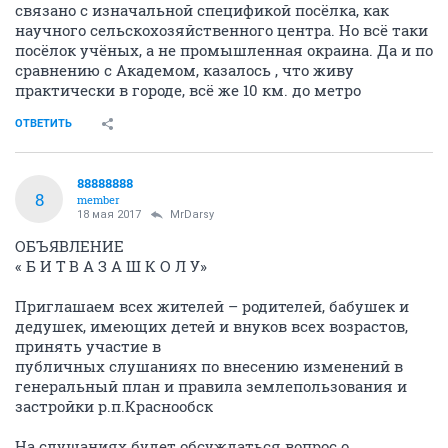
связано с изначальной спецификой посёлка, как
научного сельскохозяйственного центра. Но всё таки
посёлок учёных, а не промышленная окраина. Да и по
сравнению с Академом, казалось , что живу
практически в городе, всё же 10 км. до метро
ОТВЕТИТЬ
88888888
8
member
18 мая 2017
MrDarsy
ОБЪЯВЛЕНИЕ
« Б И Т В А З А Ш К О Л У»
Приглашаем всех жителей – родителей, бабушек и
дедушек, имеющих детей и внуков всех возрастов,
принять участие в
публичных слушаниях по внесению изменений в
генеральный план и правила землепользования и
застройки р.п.Краснообск
На слушаниях будет обсуждаться вопрос о