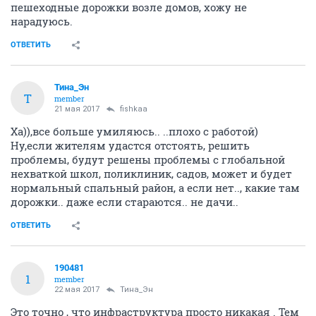
пешеходные дорожки возле домов, хожу не
нарадуюсь.
ОТВЕТИТЬ
Тина_Эн
Т
member
21 мая 2017
fishkaa
Ха)),все больше умиляюсь.. ..плохо с работой)
Ну,если жителям удастся отстоять, решить
проблемы, будут решены проблемы с глобальной
нехваткой школ, поликлиник, садов, может и будет
нормальный спальный район, а если нет.., какие там
дорожки.. даже если стараются.. не дачи..
ОТВЕТИТЬ
190481
1
member
22 мая 2017
Тина_Эн
Это точно , что инфраструктура просто никакая . Тем