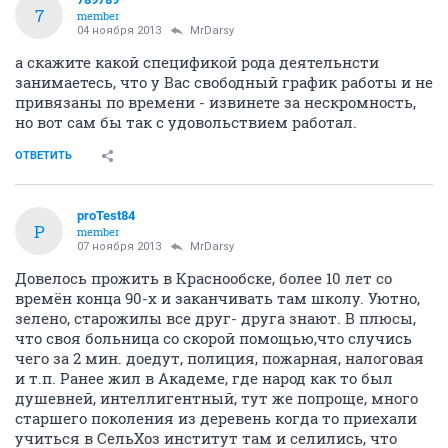
7
member
04 ноября 2013
MrDarsy
а скажите какой спецификой рода деятельнсти
занимаетесь, что у Вас свободный график работы и не
привязаны по времени - извинете за нескромность,
но вот сам бы так с удовольствием работал.
ОТВЕТИТЬ
proTest84
P
member
07 ноября 2013
MrDarsy
Довелось прожить в Краснообске, более 10 лет со
времён конца 90-х и заканчивать там школу. Уютно,
зелено, старожилы все друг- друга знают. В плюсы,
что своя больница со скорой помощью,что случись
чего за 2 мин. доедут, полиция, пожарная, налоговая
и т.п. Ранее жил в Академе, где народ как то был
душевней, интеллигентный, тут же попроще, много
старшего поколения из деревень когда то приехали
учиться в СельХоз институт там и селились, что