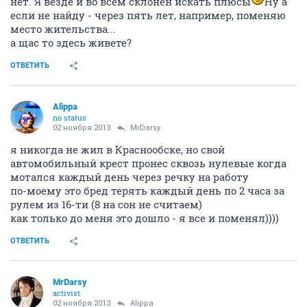
нет. Я везде и во всем склонен искать плюсы
Ну а
если не найду - через пять лет, например, поменяю
место жительства...
а щас то здесь живете?
ОТВЕТИТЬ
Alippa
no status
02 ноября 2013
MrDarsy
я никогда не жил в Краснообске, но свой
автомобильный крест пронес сквозь нулевые когда
мотался каждый день через речку на работу
по-моему это бред терять каждый день по 2 часа за
рулем из 16-ти (8 на сон не считаем)
как только до меня это дошло - я все и поменял))))
ОТВЕТИТЬ
MrDarsy
activist
02 ноября 2013
Alippa