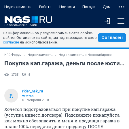
Недвижимость
Работа
Новости
Погода
Дом
На информационном ресурсе применяются cookie-
Согласен
файлы. Оставаясь на сайте, вы подтверждаете свое
согласие
на их использование.
НГС.Форум
Недвижимость
Недвижимость в Новосибирске
Покупка кап.гаража, деньги после юстиции, как?
1735
5
rider_nsk_ru
R
veteran
01 февраля 2010
Хочется подстраховаться при покупке кап.гаража
(уступка инвест.договора). Подскажите пожалуйста,
как можно обезопасить и меня и продавца гаража в
плане 100% передачи денег продавцу ПОСЛЕ