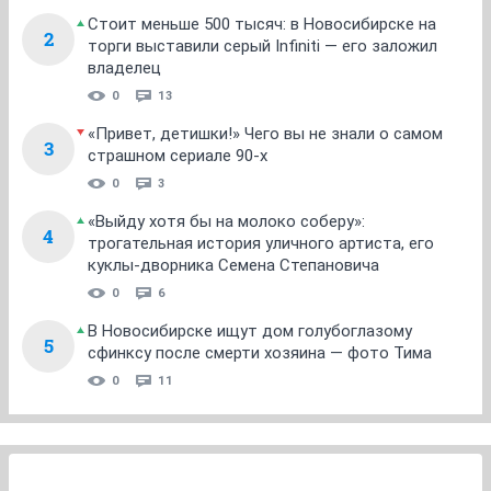
Стоит меньше 500 тысяч: в Новосибирске на
2
торги выставили серый Infiniti — его заложил
владелец
0
13
«Привет, детишки!» Чего вы не знали о самом
3
страшном сериале 90-х
0
3
«Выйду хотя бы на молоко соберу»:
4
трогательная история уличного артиста, его
куклы-дворника Семена Степановича
0
6
В Новосибирске ищут дом голубоглазому
5
сфинксу после смерти хозяина — фото Тима
0
11