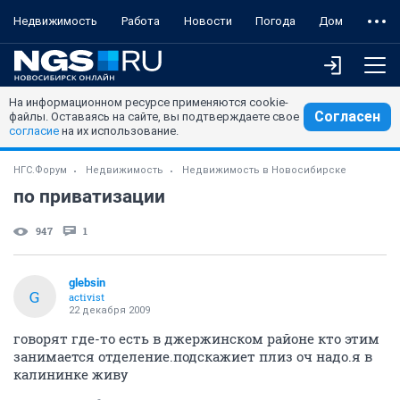
Недвижимость
Работа
Новости
Погода
Дом
На информационном ресурсе применяются cookie-
Согласен
файлы. Оставаясь на сайте, вы подтверждаете свое
согласие
на их использование.
НГС.Форум
Недвижимость
Недвижимость в Новосибирске
по приватизации
947
1
glebsin
G
activist
22 декабря 2009
говорят где-то есть в джержинском районе кто этим
занимается отделение.подскажиет плиз оч надо.я в
калининке живу