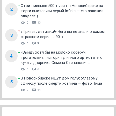
Стоит меньше 500 тысяч: в Новосибирске на
2
торги выставили серый Infiniti — его заложил
владелец
0
13
«Привет, детишки!» Чего вы не знали о самом
3
страшном сериале 90-х
0
3
«Выйду хотя бы на молоко соберу»:
4
трогательная история уличного артиста, его
куклы-дворника Семена Степановича
0
6
В Новосибирске ищут дом голубоглазому
5
сфинксу после смерти хозяина — фото Тима
0
11