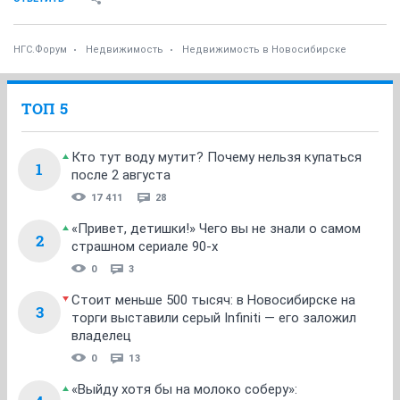
НГС.Форум
Недвижимость
Недвижимость в Новосибирске
ТОП 5
Кто тут воду мутит? Почему нельзя купаться
1
после 2 августа
17 411
28
«Привет, детишки!» Чего вы не знали о самом
2
страшном сериале 90-х
0
3
Стоит меньше 500 тысяч: в Новосибирске на
3
торги выставили серый Infiniti — его заложил
владелец
0
13
«Выйду хотя бы на молоко соберу»: