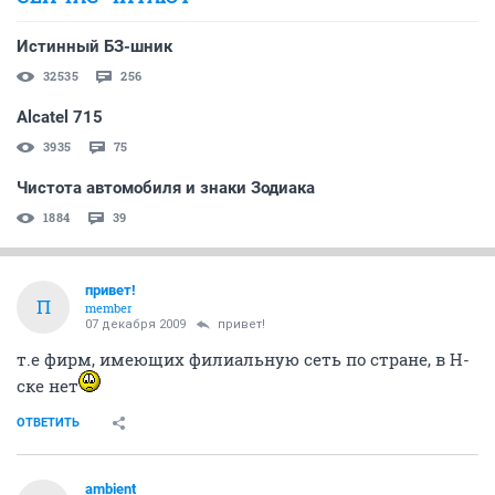
Истинный БЗ-шник
32535
256
Alcatel 715
3935
75
Чистота автомобиля и знаки Зодиака
1884
39
привет!
П
member
07 декабря 2009
привет!
т.е фирм, имеющих филиальную сеть по стране, в Н-
ске нет
ОТВЕТИТЬ
ambient