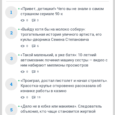
«Привет, детишки!» Чего вы не знали о самом
1
страшном сериале 90-х
0
3
«Выйду хотя бы на молоко соберу»:
2
трогательная история уличного артиста, его
куклы-дворника Семена Степановича
0
6
«Такой маленький, а уже батя»: 10-летний
3
автомеханик починил машину сестры — видео с
ним набирают миллионы просмотров
0
9
«Проиграл, достал пистолет и начал стрелять».
4
Красотка-крупье откровенно рассказала об
изнанке работы в казино
0
19
«Дело не в юбке или макияже». Следователь
5
объяснил, кто чаще становится жертвой