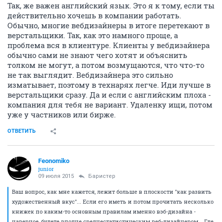
Так, же важен английский язык. Это я к тому, если ты
действительно хочешь в компании работать.
Обычно, многие вебдизайнеры в итоге перетекают в
верстальщики. Так, как это намного проще, а
проблема вся в клиентуре. Клиенты у вебдизайнера
обычно сами не знают чего хотят и объяснить
толком не могут, а потом возмущаются, что что-то
не так выглядит. Вебдизайнера это сильно
изматывает, поэтому в технарях легче. Иди лучше в
верстальщики сразу. Да и если с английским плоха -
компания для тебя не вариант. Удаленку ищи, потом
уже у частников или бирже.
ОТВЕТИТЬ
Feonomiko
junior
09 июля 2015
Баристер
Ваш вопрос, как мне кажется, лежит больше в плоскости "как развить
художественный вкус"... Если его иметь и потом прочитать несколько
книжек по каким-то основным правилам именно вэб-дизайна -
наверное, будете вполне среднестатистическим веб-дизайнером... Где