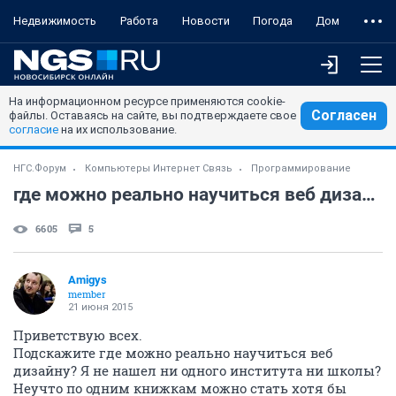
Недвижимость
Работа
Новости
Погода
Дом
На информационном ресурсе применяются cookie-
Согласен
файлы. Оставаясь на сайте, вы подтверждаете свое
согласие
на их использование.
НГС.Форум
Компьютеры Интернет Связь
Программирование
где можно реально научиться веб дизайну?
6605
5
Amigys
member
21 июня 2015
Приветствую всех.
Подскажите где можно реально научиться веб
дизайну? Я не нашел ни одного института ни школы?
Неучто по одним книжкам можно стать хотя бы