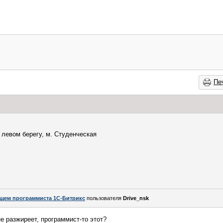
Пе
 левом берегу, м. Студенческая
щем программиста 1С-Битрикс
пользователя
Drive_nsk
не разжиреет, программист-то этот?