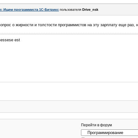
e: Ищем программиста 1С-Битрикс
пользователя
Drive_nsk
вопрос о жирности и толстости программистов на эту зарплату еще раз, 
cessese est
Перейти в форум