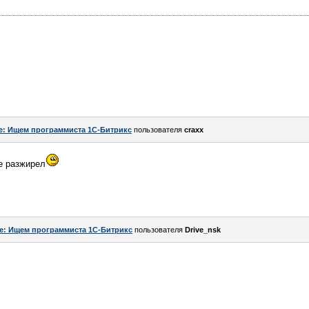
e: Ищем программиста 1С-Битрикс
пользователя
craxx
не разжирел
e: Ищем программиста 1С-Битрикс
пользователя
Drive_nsk