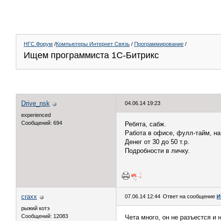
НГС.Форум
/
Компьютеры Интернет Связь
/
Программирование
/
Ищем программиста 1С-Битрикс
Drive_nsk
04.06.14 19:23
experienced
Сообщений: 694
Ребята, сабж.
Работа в офисе, фулл-тайм, на
Денег от 30 до 50 т.р.
Подробности в личку.
craxx
07.06.14 12:44
Ответ на сообщение
И
рыжий котэ
Сообщений: 12083
Чета много, он не разъестся и 