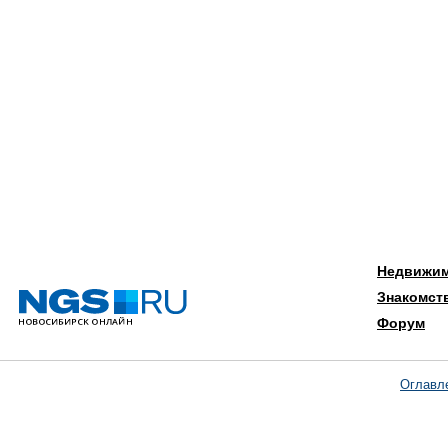
Недвижи
Знакомст
Форум
Оглавл