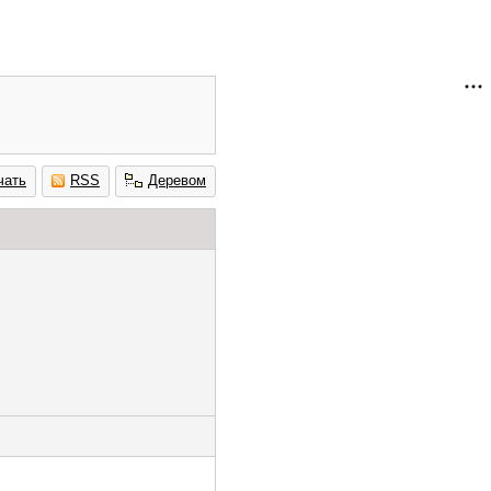
чать
RSS
Деревом