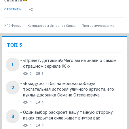
ОТВЕТИТЬ
НГС.Форум
Компьютеры Интернет Связь
Программирование
ТОП 5
«Привет, детишки!» Чего вы не знали о самом
1
страшном сериале 90-х
0
3
«Выйду хотя бы на молоко соберу»:
2
трогательная история уличного артиста, его
куклы-дворника Семена Степановича
0
6
Один выбор раскроет вашу тайную сторону:
3
какая скрытая сила живет внутри вас
0
0