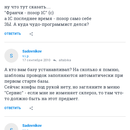
ну что тут сказать....
"Франчи - позор 1С" (с)
а 1С последнее время - позор само себе
ЗЫ. А куда чудо-программист делся?
ОТВЕТИТЬ
Sadovnikov
S
v.i.p.
17 сентября 2010
altabika
А кто вам базу устанавливал? На сколько я помню,
шаблоны проводок заполняются автоматически при
первом старте базы.
Сейчас конфы под рукой нету, но загляните в меню
"Сервис" - если мне не изменяет склероз, то там что-
то должно быть на этот предмет.
ОТВЕТИТЬ
Sadovnikov
S