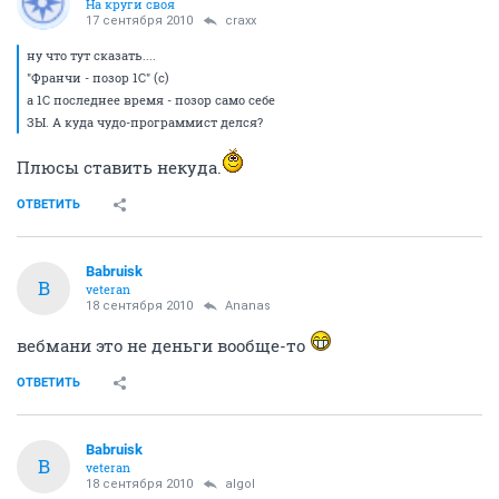
На круги своя
17 сентября 2010
craxx
ну что тут сказать....
"Франчи - позор 1С" (с)
а 1С последнее время - позор само себе
ЗЫ. А куда чудо-программист делся?
Плюсы ставить некуда.
ОТВЕТИТЬ
Babruisk
B
veteran
18 сентября 2010
Ananas
вебмани это не деньги вообще-то
ОТВЕТИТЬ
Babruisk
B
veteran
18 сентября 2010
algol