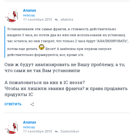
Ananas
veteran
17 сентября 2010
altabika
Устанавливали эти самые франчи, в стоимость действительно
входило 3 часа, но почти два из них они использовали на установку,
час остался, но они говорят, что только 2 часа будут "АНАЛИЗИРОВАТЬ",
потом еще делать
Бесят! А шаблоны при первом запуске
действительно формируются, все, кроме з/п.
Они ж будут анализировать не Вашу проблему, а то,
что сами не так Вам установили
А пожаловаться на них в 1С неззя?
Чтобы их лишили звания франча? и права продавать
продукты 1С
ОТВЕТИТЬ
Ananas
veteran
17 сентября 2010
Sadovnikov