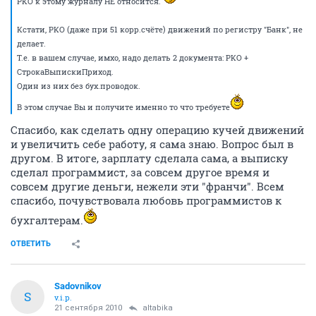
РКО к этому журналу НЕ относится.
Кстати, РКО (даже при 51 корр.счёте) движений по регистру "Банк", не
делает.
Т.е. в вашем случае, имхо, надо делать 2 документа: РКО +
СтрокаВыпискиПриход.
Один из них без бух.проводок.
В этом случае Вы и получите именно то что требуете
Спасибо, как сделать одну операцию кучей движений
и увеличить себе работу, я сама знаю. Вопрос был в
другом. В итоге, зарплату сделала сама, а выписку
сделал программист, за совсем другое время и
совсем другие деньги, нежели эти "франчи". Всем
спасибо, почувствовала любовь программистов к
бухгалтерам.
ОТВЕТИТЬ
Sadovnikov
S
v.i.p.
21 сентября 2010
altabika