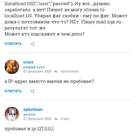
{localhost:110}","user","passwd"); Ну всё , думаю,
заработало. а нет! Пишет не могу stream to
localhost:110. Убирал фиг.скобки - ему по-фиг. Может
дома с почтовиком что-то? НЕт. Пишу mail.ngs.ru -
результат тот-же.
Может кто подскажет в чем дело?
ОТВЕТИТЬ
craxx
рыжий котэ
07 февраля 2005
splashman
а IP-адрес вместо имени не пробовал?
ОТВЕТИТЬ
splashman
activist
07 февраля 2005
craxx
пробовал и ip 127,0,0,1