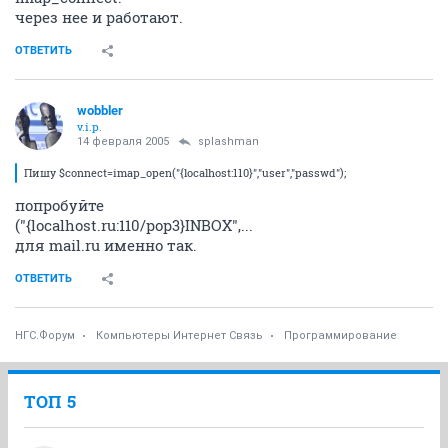
через нее и работают.
ОТВЕТИТЬ
wobbler
v.i.p.
14 февраля 2005
splashman
Пишу $connect=imap_open("{localhost:110}","user","passwd");
попробуйте
("{localhost.ru:110/pop3}INBOX",...
для mail.ru именно так.
ОТВЕТИТЬ
НГС.Форум
Компьютеры Интернет Связь
Программирование
ТОП 5