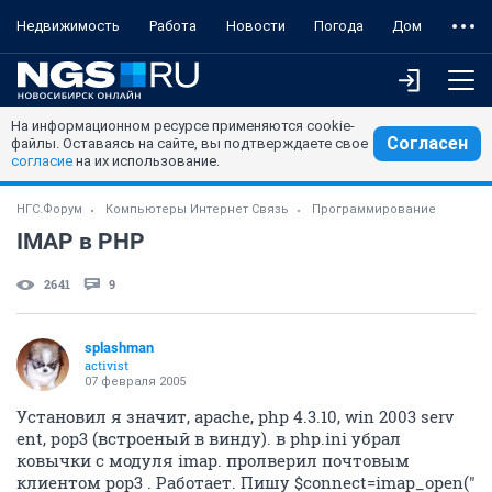
Недвижимость
Работа
Новости
Погода
Дом
На информационном ресурсе применяются cookie-
Согласен
файлы. Оставаясь на сайте, вы подтверждаете свое
согласие
на их использование.
НГС.Форум
Компьютеры Интернет Связь
Программирование
IMAP в PHP
2641
9
splashman
activist
07 февраля 2005
Установил я значит, apache, php 4.3.10, win 2003 serv
ent, pop3 (встроеный в винду). в php.ini убрал
ковычки с модуля imap. пролверил почтовым
клиентом pop3 . Работает. Пишу $connect=imap_open("