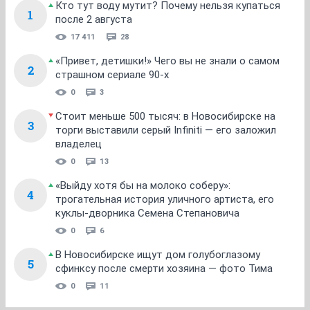
Кто тут воду мутит? Почему нельзя купаться
1
после 2 августа
17 411
28
«Привет, детишки!» Чего вы не знали о самом
2
страшном сериале 90-х
0
3
Стоит меньше 500 тысяч: в Новосибирске на
3
торги выставили серый Infiniti — его заложил
владелец
0
13
«Выйду хотя бы на молоко соберу»:
4
трогательная история уличного артиста, его
куклы-дворника Семена Степановича
0
6
В Новосибирске ищут дом голубоглазому
5
сфинксу после смерти хозяина — фото Тима
0
11