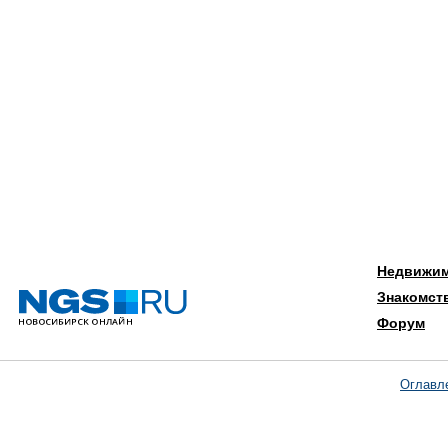
Недвижи
Знакомст
Форум
Оглавл