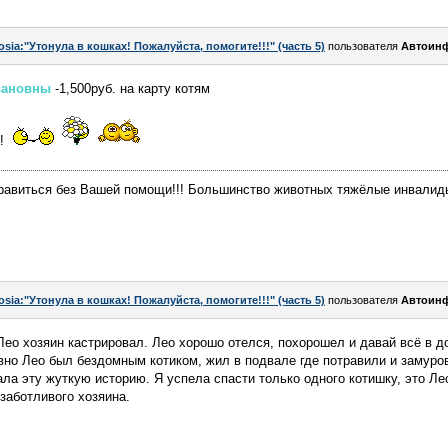
osia:"Утонула в кошках! Пожалуйста, помогите!!!" (часть 5)
пользователя
Автоин
вановны
-1,500руб. на карту котям
е!
равиться без Вашей помощи!!! Большинство животных тяжёлые инвалиды
osia:"Утонула в кошках! Пожалуйста, помогите!!!" (часть 5)
пользователя
Автоин
Лео хозяин кастрировал. Лео хорошо отелся, похорошел и давай всё в д
вно Лео был бездомным котиком, жил в подвале где потравили и замур
ала эту жуткую историю. Я успела спасти только одного котишку, это Ле
заботливого хозяина.