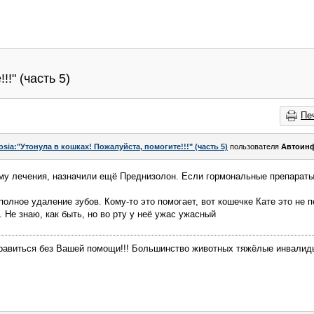
!" (часть 5)
Пе
osia:"Утонула в кошках! Пожалуйста, помогите!!!" (часть 5)
пользователя
Автоин
му лечения, назначили ещё Преднизолон. Если гормональные препараты
олное удаление зубов. Кому-то это помогает, вот кошечке Кате это не п
 Не знаю, как быть, но во рту у неё ужас ужасный
равиться без Вашей помощи!!! Большинство животных тяжёлые инвалиды