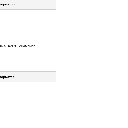
форматор
, старые, отказники.
форматор