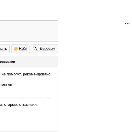
чать
RSS
Деревом
форматор
 не помогут, рекомендовано
омогло.
, старые, отказники.