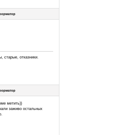
форматор
, старые, отказники.
форматор
оме метить))
овали заживо остальных
о.