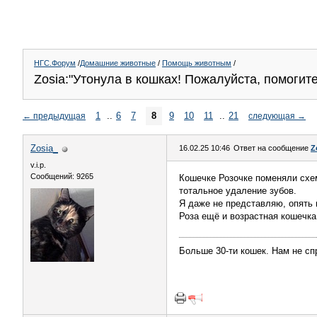
НГС.Форум
/
Домашние животные
/
Помощь животным
/
Zosia:"Утонула в кошках! Пожалуйста, помогите!!
1
..
6
7
8
9
10
11
..
21
←
предыдущая
следующая
→
Zosia_
16.02.25 10:46
Ответ на сообщение
Z
v.i.p.
Сообщений: 9265
Кошечке Розочке поменяли схе
тотальное удаление зубов.
Я даже не представляю, опять п
Роза ещё и возрастная кошечка.
Больше 30-ти кошек. Нам не сп