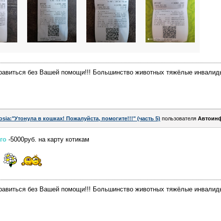
равиться без Вашей помощи!!! Большинство животных тяжёлые инвалиды
osia:"Утонула в кошках! Пожалуйста, помогите!!!" (часть 5)
пользователя
Автоин
ого
-5000руб. на карту котикам
равиться без Вашей помощи!!! Большинство животных тяжёлые инвалиды