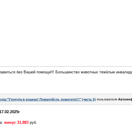
равиться без Вашей помощи!!! Большинство животных тяжёлые инвалиды
osia:"Утонула в кошках! Пожалуйста, помогите!!!" (часть 5)
пользователя
Автоин
17.02.2025г
да:
минус 31,883
руб.