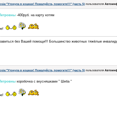
osia:"Утонула в кошках! Пожалуйста, помогите!!!" (часть 5)
пользователя
Автоин
Петровны
-400руб. на карту котям
ое!
равиться без Вашей помощи!!! Большинство животных тяжёлые инвалиды
osia:"Утонула в кошках! Пожалуйста, помогите!!!" (часть 5)
пользователя
Автоин
Петровны
коробочка с вкусняшками " Шеба "
ое!