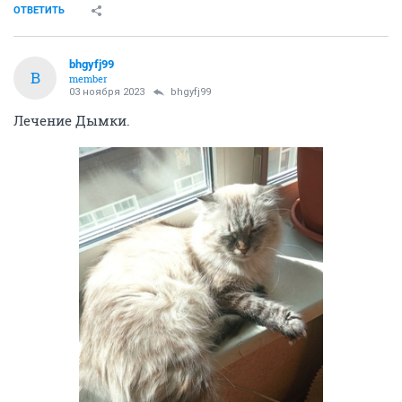
ОТВЕТИТЬ
bhgyfj99
B
member
03 ноября 2023
bhgyfj99
Лечение Дымки.