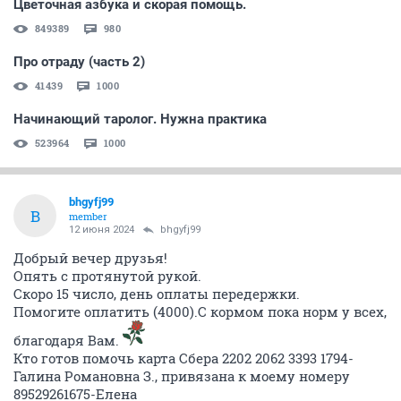
Цветочная азбука и скорая помощь.
849389
980
Про отраду (часть 2)
41439
1000
Начинающий таролог. Нужна практика
523964
1000
bhgyfj99
B
member
12 июня 2024
bhgyfj99
Добрый вечер друзья!
Опять с протянутой рукой.
Скоро 15 число, день оплаты передержки.
Помогите оплатить (4000).С кормом пока норм у всех,
благодаря Вам.
Кто готов помочь карта Сбера 2202 2062 3393 1794-
Галина Романовна З., привязана к моему номеру
89529261675-Елена