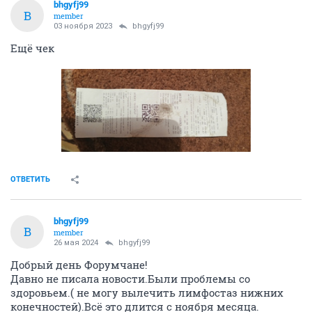
bhgyfj99
B
member
03 ноября 2023
bhgyfj99
Ещё чек
ОТВЕТИТЬ
bhgyfj99
B
member
26 мая 2024
bhgyfj99
Добрый день Форумчане!
Давно не писала новости.Были проблемы со
здоровьем.( не могу вылечить лимфостаз нижних
конечностей).Всё это длится с ноября месяца.