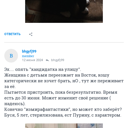
ОТВЕТИТЬ
bhgyfj99
B
member
12 июня 2024
bhgyfj99
Эх.... опять "кандидатка на улицу".
Женщина с детьми переезжает на Восток, кошу
категорически не хочет брать, нО , тут же переживает
за её.
Пытается пристроить, пока безрезультатно. Время
есть до 30 июня. Может изменит своё решение (
надеюсь).
Конечно "измирафантастики", но может кто заберёт?
Буся, 5 лет, стерилизована, ест Пурину, с характером.