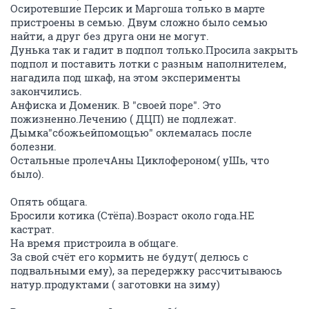
Осиротевшие Персик и Маргоша только в марте
пристроены в семью. Двум сложно было семью
найти, а друг без друга они не могут.
Дунька так и гадит в подпол только.Просила закрыть
подпол и поставить лотки с разным наполнителем,
нагадила под шкаф, на этом эксперименты
закончились.
Анфиска и Доменик. В "своей поре". Это
пожизненно.Лечению ( ДЦП) не подлежат.
Дымка"сбожьейпомощью" оклемалась после
болезни.
Остальные пролечАны Циклофероном( уШь, что
было).
Опять общага.
Бросили котика (Стёпа).Возраст около года.НЕ
кастрат.
На время пристроила в общаге.
За свой счёт его кормить не будут( делюсь с
подвальными ему), за передержку рассчитываюсь
натур.продуктами ( заготовки на зиму)