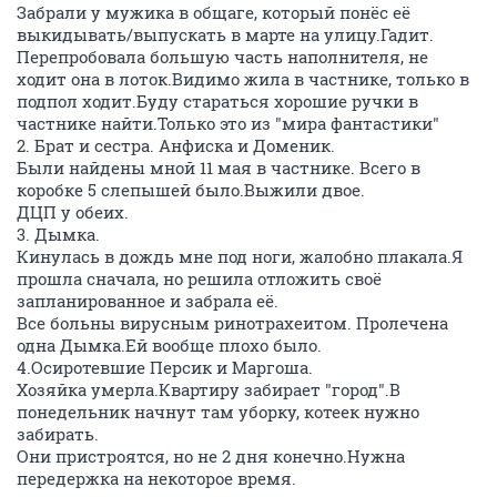
Забрали у мужика в общаге, который понёс её
выкидывать/выпускать в марте на улицу.Гадит.
Перепробовала большую часть наполнителя, не
ходит она в лоток.Видимо жила в частнике, только в
подпол ходит.Буду стараться хорошие ручки в
частнике найти.Только это из "мира фантастики"
2. Брат и сестра. Анфиска и Доменик.
Были найдены мной 11 мая в частнике. Всего в
коробке 5 слепышей было.Выжили двое.
ДЦП у обеих.
3. Дымка.
Кинулась в дождь мне под ноги, жалобно плакала.Я
прошла сначала, но решила отложить своё
запланированное и забрала её.
Все больны вирусным ринотрахеитом. Пролечена
одна Дымка.Ей вообще плохо было.
4.Осиротевшие Персик и Маргоша.
Хозяйка умерла.Квартиру забирает "город".В
понедельник начнут там уборку, котеек нужно
забирать.
Они пристроятся, но не 2 дня конечно.Нужна
передержка на некоторое время.