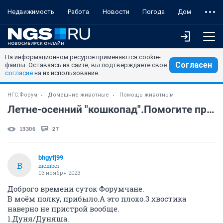
Недвижимость
Работа
Новости
Погода
Дом
На информационном ресурсе применяются cookie-
Согласен
файлы. Оставаясь на сайте, вы подтверждаете свое
согласие
на их использование.
НГС.Форум
Домашние животные
Помощь животным
Летне-осенний "кошкопад".Помогите прокормить/ пролечить.
13306
27
bhgyfj99
B
member
03 ноября 2023
Доброго времени суток Форумчане.
В моём полку, прибыло.А это плохо.3 хвостика
наверно не пристрой вообще.
1.Дуня/Дуняша.