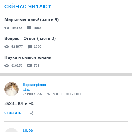
СЕЙЧАС ЧИТАЮТ
Мир изменился! (часть 9)
104133
1000
Вопрос - Ответ (часть 2)
524977
1000
Наука и смысл жизни
416250
709
Нервотрёпка
v.i.p.
05 июня 2020
Автоинформатор
8923...101 в ЧС
ОТВЕТИТЬ
Lily90