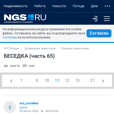
Недвижимость
Работа
Новости
Погода
Дом
На информационном ресурсе применяются cookie-
Согласен
файлы. Оставаясь на сайте, вы подтверждаете свое
согласие
на их использование.
НГС.Форум
Домашние животные
Помощь животным
БЕСЕДКА (часть 65)
268179
1002
1
...
9
10
11
12
13
...
21
его_хозяйка
Е
junior
03 июня 2020
MrGrey02