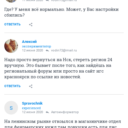
11 июня 2020
vodin72@mail.ru
Где? У меня всё нормально. Может, у Вас настройки
сбились?
ОТВЕТИТЬ
Алексий
экспериментатор
12 июня 2020
vodin72@mail.ru
Надо просто вернуться на Нск, стереть регион 24
вручную. Это бывает после того, как зайдёшь на
региональный форум или просто на сайт нгс
красноярск по ссылке из новостей.
ОТВЕТИТЬ
Spravochnik
S
experienced
12 июня 2020
Автоинформатор
На ленинском рынке откоылся в магазинчике отдел
для фенрмерских нужд,там ловушки есть для лис