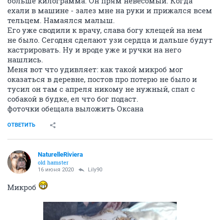
больше килограмма. Он прям невесомый. Когда
ехали в машине - залез мне на руки и прижался всем
тельцем. Намаялся малыш.
Его уже сводили к врачу, слава богу клещей на нем
не было. Сегодня сделают узи сердца и дальше будут
кастрировать. Ну и вроде уже и ручки на него
нашлись.
Меня вот что удивляет: как такой микроб мог
оказаться в деревне, постов про потерю не было и
тусил он там с апреля никому не нужный, спал с
собакой в будке, ел что бог подаст.
фоточки обещала выложить Оксана
ОТВЕТИТЬ
NaturelleRiviera
old hamster
16 июня 2020
Lily90
Микроб