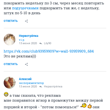
покормить недельку по 3 см, через месяц повторить
или
подушечками
подкормить так же, с недельку,
штук по 5-10 в день
ОТВЕТИТЬ
Нервотрёпка
v.i.p.
13 июня 2020
Lily90
https://vk.com/club93959909?w=wall-93959909_684
Это не реклама)))
ОТВЕТИТЬ
Алексий
экспериментатор
13 июня 2020
Нервотрёпка
а там сказала, что реклама
мне понравился игнор в промежутке между первой
порцией и второй - "потом помоешься!"
они