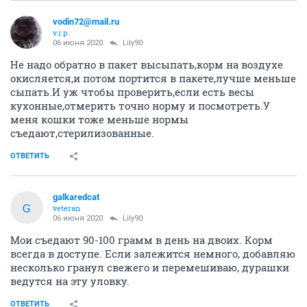
vodin72@mail.ru
v.i.p.
06 июня 2020
Lily90
Не надо обратно в пакет высыпать,корм на воздухе
окисляется,и потом портится в пакете,лучше меньше
сыпать.И уж чтобы проверить,если есть весы
кухонные,отмерить точно норму и посмотреть.У
меня кошки тоже меньше нормы
съедают,стерилизованные.
ОТВЕТИТЬ
galkaredcat
G
veteran
06 июня 2020
Lily90
Мои съедают 90-100 грамм в день на двоих. Корм
всегда в доступе. Если залежится немного, добавляю
несколько гранул свежего и перемешиваю, дурашки
ведутся на эту уловку.
ОТВЕТИТЬ