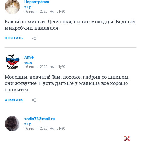
Нервотрёпка
v.i.p.
16 июня 2020
Lily90
Какой он милый. Девчонки, вы все молодцы! Бедный
микробчик, намаялся.
ОТВЕТИТЬ
Amie
guru
16 июня 2020
Lily90
Молодцы, девчата! Там, похоже, гибрид со шпицем,
они живучие. Пусть дальше у малыша все хорошо
сложится.
ОТВЕТИТЬ
vodin72@mail.ru
v.i.p.
16 июня 2020
Lily90