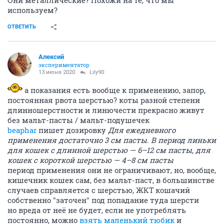
Они металлические? Похожи на те, что мы
используем?
ОТВЕТИТЬ
Алексий
экспериментатор
13 июня 2020
Lily90
а показания есть вообще к применению, запор,
постоянная рвота шерстью? коты разной степени
длинношерстности и линючести прекрасно живут
без мальт-пасты / мальт-подушечек
beaphar
пишет дозировку
Для ежедневного
применения достаточно 3 см пасты. В период линьки
для кошек с длинной шерстью — 6–12 см пасты, для
кошек с короткой шерстью — 4–8 см пасты
период применения они не ограничивают, но, вообще,
кишечник кошек сам, без мальт-паст, в большинстве
случаев справляется с шерстью, ЖКТ кошачий
собственно "заточен" под попадание туда шерсти
но вреда от неё не будет, если не употреблять
постоянно, можно
взять маленький тюбик
и