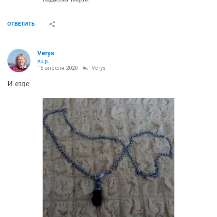
ОТВЕТИТЬ
Verys
v.i.p.
15 апреля 2020
Verys
И еще