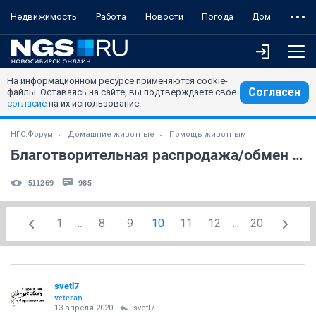
Недвижимость
Работа
Новости
Погода
Дом
На информационном ресурсе применяются cookie-
Согласен
файлы. Оставаясь на сайте, вы подтверждаете свое
согласие
на их использование.
НГС.Форум
Домашние животные
Помощь животным
Благотворительная распродажа/обмен - читать первый пост! (часть 11)
511269
985
1
...
8
9
10
11
12
...
20
svetl7
veteran
13 апреля 2020
svetl7