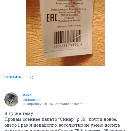
ОТВЕТИТЬ
микс
old hamster
20 апреля 2020
Автоинформатор
В ту же тему
Продам осеннее пальто "Синар" р 50 , почти новое,
одето 1 раз и ненадолго, абсолютно не умею носить
пальто,так и провисело Состав 75 % шерсть, 25 капрон,