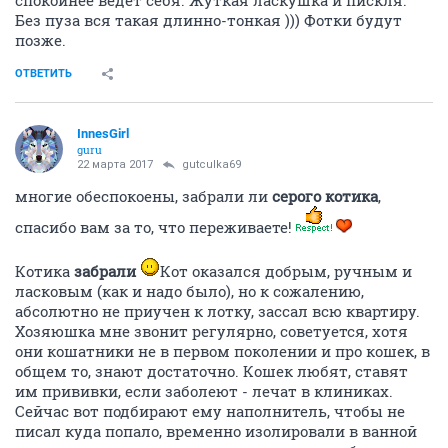
спокойнее ведет себя. Жуткая ласкушка и пискля.
Без пуза вся такая длинно-тонкая ))) Фотки будут
позже.
ОТВЕТИТЬ
InnesGirl
guru
22 марта 2017
gutculka69
многие обеспокоены, забрали ли
серого котика
,
спасибо вам за то, что переживаете!
Котика
забрали
Кот оказался добрым, ручным и
ласковым (как и надо было), но к сожалению,
абсолютно не приучен к лотку, зассал всю квартиру.
Хозяюшка мне звонит регулярно, советуется, хотя
они кошатники не в первом поколении и про кошек, в
общем то, знают достаточно. Кошек любят, ставят
им прививки, если заболеют - лечат в клиниках.
Сейчас вот подбирают ему наполнитель, чтобы не
писал куда попало, временно изолировали в ванной