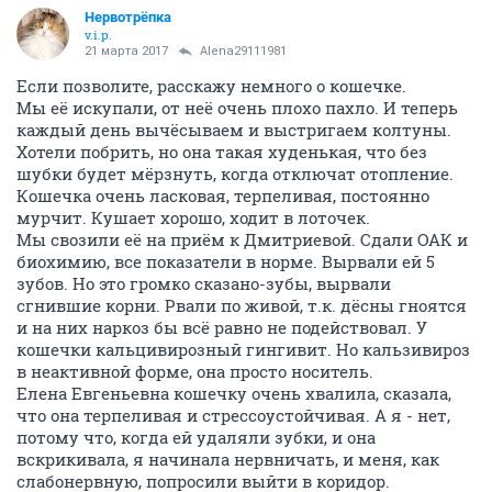
Нервотрёпка
v.i.p.
21 марта 2017
Alena29111981
Если позволите, расскажу немного о кошечке.
Мы её искупали, от неё очень плохо пахло. И теперь
каждый день вычёсываем и выстригаем колтуны.
Хотели побрить, но она такая худенькая, что без
шубки будет мёрзнуть, когда отключат отопление.
Кошечка очень ласковая, терпеливая, постоянно
мурчит. Кушает хорошо, ходит в лоточек.
Мы свозили её на приём к Дмитриевой. Сдали ОАК и
биохимию, все показатели в норме. Вырвали ей 5
зубов. Но это громко сказано-зубы, вырвали
сгнившие корни. Рвали по живой, т.к. дёсны гноятся
и на них наркоз бы всё равно не подействовал. У
кошечки кальцивирозный гингивит. Но кальзивироз
в неактивной форме, она просто носитель.
Елена Евгеньевна кошечку очень хвалила, сказала,
что она терпеливая и стрессоустойчивая. А я - нет,
потому что, когда ей удаляли зубки, и она
вскрикивала, я начинала нервничать, и меня, как
слабонервную, попросили выйти в коридор.