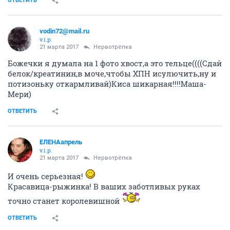
ОТВЕТИТЬ
vodin72@mail.ru
v.i.p.
21 марта 2017
Нервотрёпка
Божечки я думала на 1 фото хвост,а это тельце((((Сдай
белок/креатинин,в моче,чтобы ХПН исулючить,ну и
потизоньку откармливай)Киса шикарная!!!!Маша-
Мери)
ОТВЕТИТЬ
ЕЛЕНАапрель
v.i.p.
21 марта 2017
Нервотрёпка
И очень серьезная!
Красавица-рыжинка! В ваших заботливых руках
точно станет королевишной
ОТВЕТИТЬ