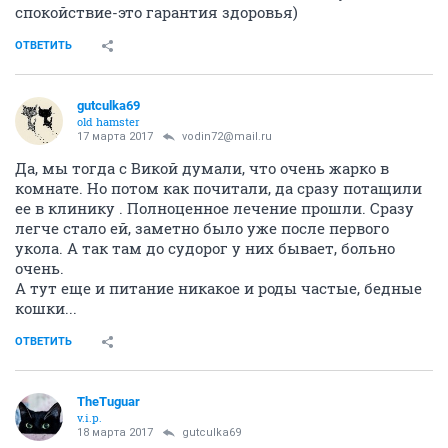
спокойствие-это гарантия здоровья)
ОТВЕТИТЬ
gutculka69
old hamster
17 марта 2017
vodin72@mail.ru
Да, мы тогда с Викой думали, что очень жарко в
комнате. Но потом как почитали, да сразу потащили
ее в клинику . Полноценное лечение прошли. Сразу
легче стало ей, заметно было уже после первого
укола. А так там до судорог у них бывает, больно
очень.
А тут еще и питание никакое и роды частые, бедные
кошки...
ОТВЕТИТЬ
TheTuguar
v.i.p.
18 марта 2017
gutculka69