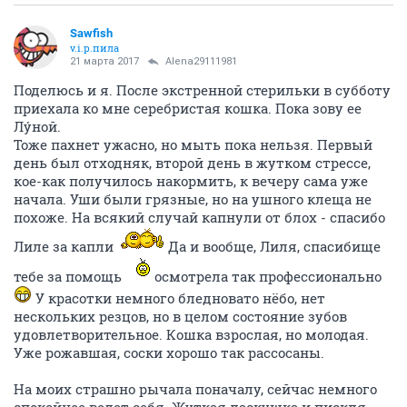
Sawfish
v.i.p.пила
21 марта 2017
Alena29111981
Поделюсь и я. После экстренной стерильки в субботу
приехала ко мне серебристая кошка. Пока зову ее
Лýной.
Тоже пахнет ужасно, но мыть пока нельзя. Первый
день был отходняк, второй день в жутком стрессе,
кое-как получилось накормить, к вечеру сама уже
начала. Уши были грязные, но на ушного клеща не
похоже. На всякий случай капнули от блох - спасибо
Лиле за капли
Да и вообще, Лиля, спасибище
тебе за помощь
осмотрела так профессионально
У красотки немного бледновато нёбо, нет
нескольких резцов, но в целом состояние зубов
удовлетворительное. Кошка взрослая, но молодая.
Уже рожавшая, соски хорошо так рассосаны.
На моих страшно рычала поначалу, сейчас немного