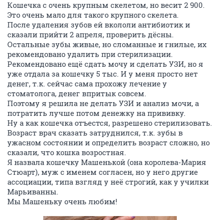
Кошечка с очень крупным скелетом, но весит 2 900.
Это очень мало для такого крупного скелета.
После удаления зубов ей вкололи антибиотик и
сказали прийти 2 апреля, проверить дёсны.
Остальные зубы живые, но сломанные и гнилые, их
рекомендовано удалить при стерилизации.
Рекомендовано ещё сдать мочу и сделать УЗИ, но я
уже отдала за кошечку 5 тыс. И у меня просто нет
денег, т.к. сейчас сама прохожу лечение у
стоматолога, денег впритык совсем.
Поэтому я решила не делать УЗИ и анализ мочи, а
потратить лучше потом денежку на прививку.
Ну а как кошечка отъестся, разрешено стерилизовать.
Возраст врач сказать затруднился, т.к. зубы в
ужасном состоянии и определить возраст сложно, но
сказали, что кошка возростная.
Я назвала кошечку Машенькой (она королева-Мария
Стюарт), муж с именем согласен, но у него другие
ассоциации, типа взгляд у неё строгий, как у училки
Марьиванны.
Мы Машеньку очень любим!