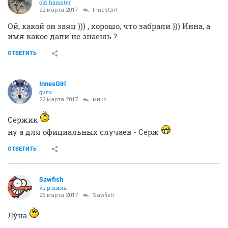
old hamster
22 марта 2017
InnesGirl
Ой, какой он заяц ))) , хорошо, что забрали ))) Инна, а
имя какое дали не знаешь ?
ОТВЕТИТЬ
InnesGirl
guru
22 марта 2017
микс
Сержик
ну а для официальных случаев - Серж
ОТВЕТИТЬ
Sawfish
v.i.p.пила
26 марта 2017
Sawfish
Лýна