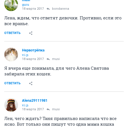
guru
18 марта 2017
bondarena
Лена, ждем, что ответят девочки. Противно, если это
все вранье.
ОТВЕТИТЬ
Нервотрёпка
v.i.p.
18 марта 2017
musi
Я вчера еще понимала, для чего Алена Святова
забирала этих кошек.
ОТВЕТИТЬ
Alena29111981
v.i.p.
18 марта 2017
musi
Лен, чего ждать? Таня правильно написала что все
ясно. Вот только они пишут что одна мама кошка