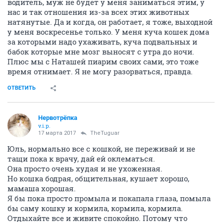
водитель, муж не будет у меня заниматься этим, у
нас и так отношения из-за всех этих животных
натянутые. Да и когда, он работает, я тоже, выходной
у меня воскресенье только. У меня куча кошек дома
за которыми надо ухаживать, куча подвальных и
бабок которые мне мозг выносят с утра до ночи.
Плюс мы с Наташей пиарим своих сами, это тоже
время отнимает. Я не могу разорваться, правда.
ОТВЕТИТЬ
Нервотрёпка
v.i.p.
17 марта 2017
TheTuguar
Юль, нормально все с кошкой, не переживай и не
тащи пока к врачу, дай ей оклематься.
Она просто очень худая и не ухоженная.
Но кошка бодрая, общительная, кушает хорошо,
мамаша хорошая.
Я бы пока просто промыла и покапала глаза, помыла
бы саму кошку и кормила, кормила, кормила.
Отдыхайте все и живите спокойно. Потому что