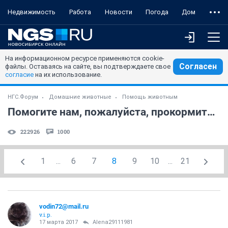
Недвижимость
Работа
Новости
Погода
Дом
На информационном ресурсе применяются cookie-
Согласен
файлы. Оставаясь на сайте, вы подтверждаете свое
согласие
на их использование.
НГС.Форум
Домашние животные
Помощь животным
Помогите нам, пожалуйста, прокормить бездомнышей
222926
1000
1
...
6
7
8
9
10
...
21
vodin72@mail.ru
v.i.p.
17 марта 2017
Alena29111981