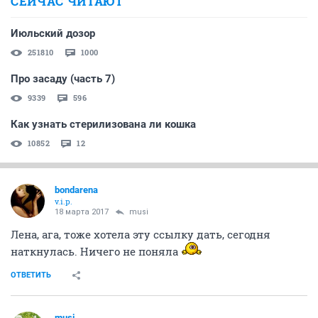
СЕЙЧАС ЧИТАЮТ
Июльский дозор
251810
1000
Про засаду (часть 7)
9339
596
Как узнать стерилизована ли кошка
10852
12
bondarena
v.i.p.
18 марта 2017
musi
Лена, ага, тоже хотела эту ссылку дать, сегодня
наткнулась. Ничего не поняла
ОТВЕТИТЬ
musi