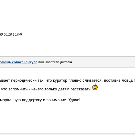
0.06.16 15:04)
омощь собаке Рыжуле
пользователя
jurmala
ывает периодически так, что куратор плавно сливается, поставив ловца
что вспомнить - нечего только детям рассказать
 моральную поддержку и понимание. Удачи!