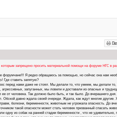
Пе
в, которым запрещено просить материальной помощи на форуме НГС в р
 форумчане!!! Я редко обращаюсь за помощью, но сейчас она нам необх
Где ставить запятую?
рос перед нами даже не стоял. Мы делали то, что умеем, мы делали то,
 агрессивных, запуганных, мы ловили и доставали из опасных и труднод
 ее от человека. Так должно было быть, и так было. До вчерашнего дня.
ул. Обской давно ждала своей очереди. Ждала, как ждут многие другие. 
 травм, болезни, беременности, животным не угрожала опасность. До вч
точником такой опасности может стать человек призванный спасать живо
ли одну из собак на ранней стадии беременности , что не удивительно, 