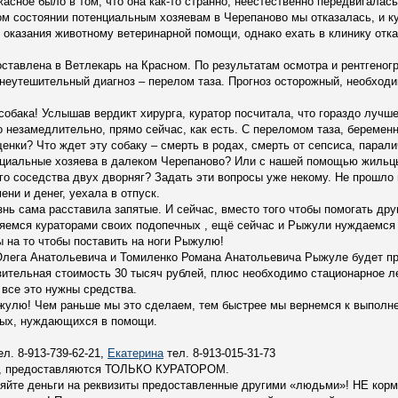
жасное было в том, что она как-то странно, неестественно передвигалас
ом состоянии потенциальным хозяевам в Черепаново мы отказалась, и 
оказания животному ветеринарной помощи, однако ехать в клинику отк
ставлена в Ветлекарь на Красном. По результатам осмотра и рентгено
неутешительный диагноз – перелом таза. Прогноз осторожный, необходи
собака! Услышав вердикт хирурга, куратор посчитала, что гораздо лучше
 незамедлительно, прямо сейчас, как есть. С переломом таза, беремен
енки? Что ждет эту собаку – смерть в родах, смерть от сепсиса, паралич
нциальные хозяева в далеком Черепаново? Или с нашей помощью жильц
го соседства двух дворняг? Задать эти вопросы уже некому. Не прошло и
ни и денег, уехала в отпуск.
знь сама расставила запятые. И сейчас, вместо того чтобы помогать др
ляемся кураторами своих подопечных , ещё сейчас и Рыжули нуждаемся
 на то чтобы поставить на ноги Рыжулю!
Олега Анатольевича и Томиленко Романа Анатольевича Рыжуле будет п
зительная стоимость 30 тысяч рублей, плюс необходимо стационарное л
 все это нужны средства.
ыжулю! Чем раньше мы это сделаем, тем быстрее мы вернемся к выполн
тных, нуждающихся в помощи.
л. 8-913-739-62-21,
Екатерина
тел. 8-913-015-31-73
су, предоставляются ТОЛЬКО КУРАТОРОМ.
ляйте деньги на реквизиты предоставленные другими «людьми»! НЕ кор