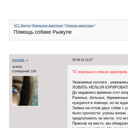
НГС.Форум
/
Домашние животные
/
Помощь животным
/
Помощь собаке Рыжуле
jurmala
30.06.16 12:27
activist
Сообщений: 130
ТС внесена в список кураторо
Уважаемые коллеги , уважаемые
ЛОВИТЬ НЕЛЬЗЯ КУРИРОВАТЬ! 
До недавнего времени этот воп
Раненых, больных, беременных,
нуждался в помощи, но не ждал
Заявка на отлов двух собак с 
было срочности: угрозы жизни,
предположить не могли, что ис
Приехав на место, мы обнаружи