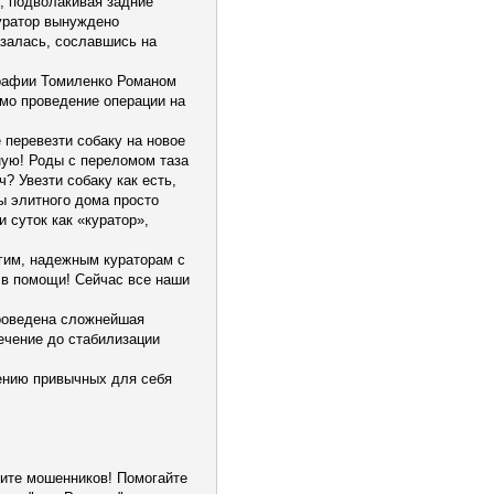
ь, подволакивая задние
куратор вынуждено
азалась, сославшись на
графии Томиленко Романом
мо проведение операции на
 перевезти собаку на новое
ную! Роды с переломом таза
? Увезти собаку как есть,
ы элитного дома просто
 суток как «куратор»,
угим, надежным кураторам с
 в помощи! Сейчас все наши
роведена сложнейшая
ечение до стабилизации
ению привычных для себя
мите мошенников! Помогайте