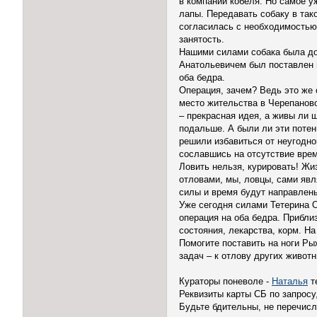
в компании кобеля. Но самое у
лапы. Передавать собаку в так
согласилась с необходимостью 
занятость.
Нашими силами собака была до
Анатольевичем был поставлен 
оба бедра.
Операция, зачем? Ведь это же 
место жительства в Черепаново
– прекрасная идея, а живы ли щ
подальше. А были ли эти поте
решили избавиться от неугодно
сославшись на отсутствие време
Ловить нельзя, курировать! Жи
отловами, мы, ловцы, сами яв
силы и время будут направлены
Уже сегодня силами Тетерина 
операция на оба бедра. Прибли
состояния, лекарства, корм. На
Помогите поставить на ноги Р
задач – к отлову других живо
Кураторы поневоле -
Наталья
те
Реквизиты карты СБ по запро
Будьте бдительны, не перечис