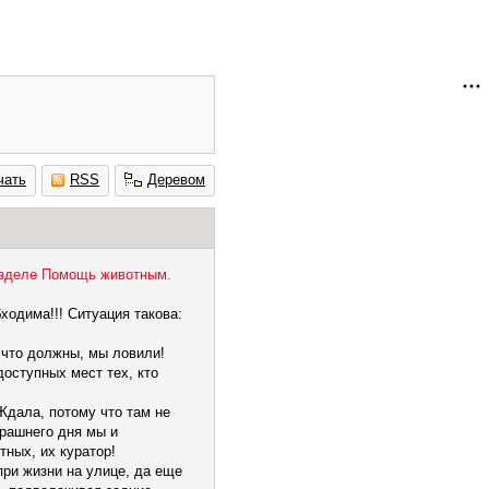
чать
RSS
Деревом
азделе Помощь животным.
одима!!! Ситуация такова:
 что должны, мы ловили!
оступных мест тех, кто
Ждала, потому что там не
ерашнего дня мы и
тных, их куратор!
при жизни на улице, да еще