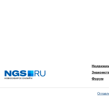
Недвижи
Знакомст
Форум
Оглавл