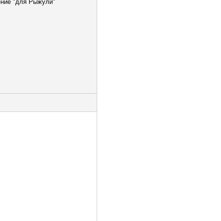
ение "для Рыжули"