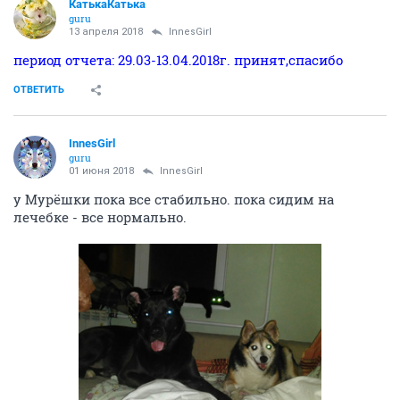
КатькаКатька
guru
13 апреля 2018
InnesGirl
период отчета: 29.03-13.04.2018г. принят,спасибо
ОТВЕТИТЬ
InnesGirl
guru
01 июня 2018
InnesGirl
у Мурёшки пока все стабильно. пока сидим на
лечебке - все нормально.