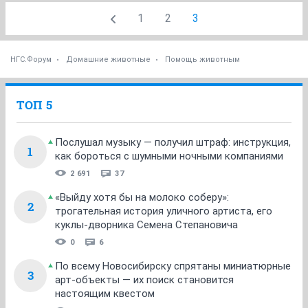
1
2
3
НГС.Форум
Домашние животные
Помощь животным
ТОП 5
Послушал музыку — получил штраф: инструкция,
1
как бороться с шумными ночными компаниями
2 691
37
«Выйду хотя бы на молоко соберу»:
2
трогательная история уличного артиста, его
куклы-дворника Семена Степановича
0
6
По всему Новосибирску спрятаны миниатюрные
3
арт-объекты — их поиск становится
настоящим квестом