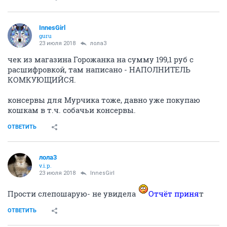
InnesGirl
guru
23 июля 2018
лола3
чек из магазина Горожанка на сумму 199,1 руб с
расшифровкой, там написано - НАПОЛНИТЕЛЬ
КОМКУЮЩИЙСЯ.
консервы для Мурчика тоже, давно уже покупаю
кошкам в т.ч. собачьи консервы.
ОТВЕТИТЬ
лола3
v.i.p.
23 июля 2018
InnesGirl
Прости слепошарую- не увидела
Отчёт приня
т
ОТВЕТИТЬ