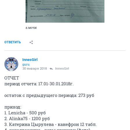
а.мочи
ОТВЕТИТЬ
InnesGirl
guru
30 января 2018
InnesGirl
ОТЧЕТ
период отчета: 17.01-30.01.2018г.
остаток с предыдущего периода: 273 руб
приход:
1. Lenicha - 500 руб
2. Alinka75 - 1200 руб
3. Катерина Цырулева - канефрон 12 табл.
4. какаяразница - корм уринари (фото)