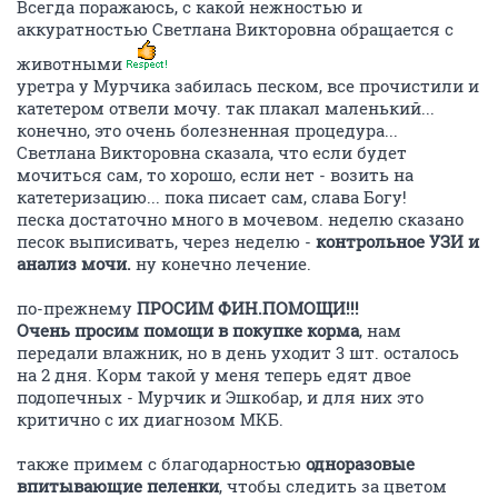
Всегда поражаюсь, с какой нежностью и
аккуратностью Светлана Викторовна обращается с
животными
уретра у Мурчика забилась песком, все прочистили и
катетером отвели мочу. так плакал маленький...
конечно, это очень болезненная процедура...
Светлана Викторовна сказала, что если будет
мочиться сам, то хорошо, если нет - возить на
катетеризацию... пока писает сам, слава Богу!
песка достаточно много в мочевом. неделю сказано
песок выписивать, через неделю -
контрольное УЗИ и
анализ мочи.
ну конечно лечение.
по-прежнему
ПРОСИМ ФИН.ПОМОЩИ!!!
Очень просим помощи в покупке корма
, нам
передали влажник, но в день уходит 3 шт. осталось
на 2 дня. Корм такой у меня теперь едят двое
подопечных - Мурчик и Эшкобар, и для них это
критично с их диагнозом МКБ.
также примем с благодарностью
одноразовые
впитывающие пеленки
, чтобы следить за цветом