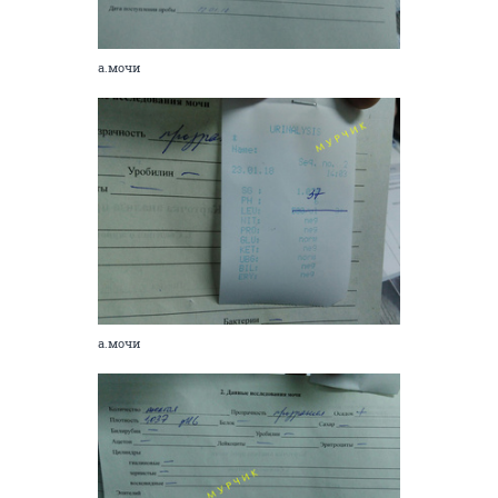
а.мочи
а.мочи