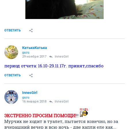
ОТВЕТИТЬ
КатькаКатька
guru
29 ноября 2017
InnesGirl
период отчета: 16.10-29.11.17г. принят,спасибо
ОТВЕТИТЬ
InnesGirl
guru
16 января 2018
InnesGirl
ЭКСТРЕННО ПРОСИМ ПОМОЩИ!
!!
Мурчик не ходит в туалет, пытается конечно, но за
вчерашний вечер и всю ночь - две капли еле как...