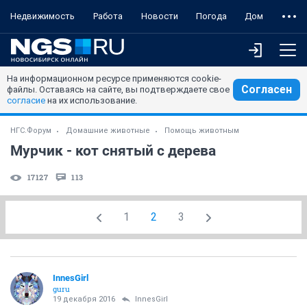
Недвижимость
Работа
Новости
Погода
Дом
На информационном ресурсе применяются cookie-
Согласен
файлы. Оставаясь на сайте, вы подтверждаете свое
согласие
на их использование.
НГС.Форум
Домашние животные
Помощь животным
Мурчик - кот снятый с дерева
17127
113
1
2
3
InnesGirl
guru
19 декабря 2016
InnesGirl