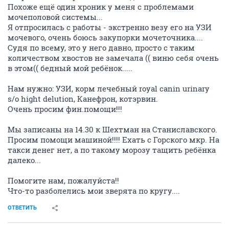
Похоже ещё один хроник у меня с проблемами
мочеполовой системы...
Я отпросилась с работы - экстренно везу его на УЗИ
мочевого, очень боюсь закупорки мочеточника....
Судя по всему, это у него давно, просто с таким
количеством хвостов не замечала (( виню себя очень
в этом(( бедный мой ребёнок.....
Нам нужно: УЗИ, корм лечебный royal canin urinary
s/o hight delution, Канефрон, котэрвин.
Очень просим фин.помощи!!!
Мы записаны на 14.30 к Шехтман на Станиславского.
Просим помощи машиной!!!! Ехать с Горского мкр. На
такси денег нет, а по такому морозу тащить ребёнка
далеко...
Помогите нам, пожалуйста!!
Что-то разболелись мои зверята по кругу....
ОТВЕТИТЬ