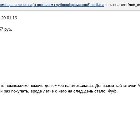
омощь на лечение (в прошлом глубокобеременной) собаки
пользователя
from_
 20.01.16
7 руб.
оть немножечко помочь денюжкой на амоксиклав. Допиваем таблеточки 
ой раз покупать, вроде легче с него на след.день стало. Фуф.