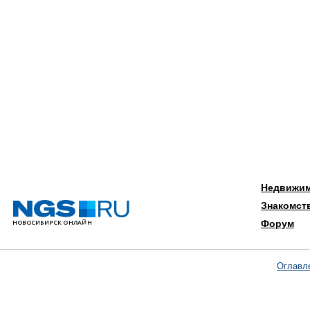
Недвижи
Знакомст
Форум
Оглавл