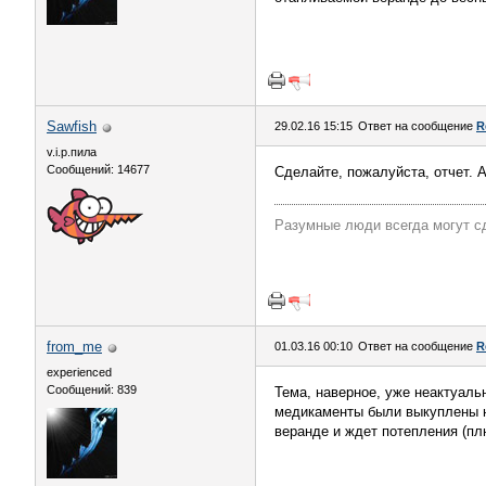
Sawfish
29.02.16 15:15
Ответ на сообщение
R
v.i.p.пила
Сообщений: 14677
Сделайте, пожалуйста, отчет. 
Разумные люди всегда могут с
from_me
01.03.16 00:10
Ответ на сообщение
R
experienced
Сообщений: 839
Тема, наверное, уже неактуаль
медикаменты были выкуплены н
веранде и ждет потепления (пл