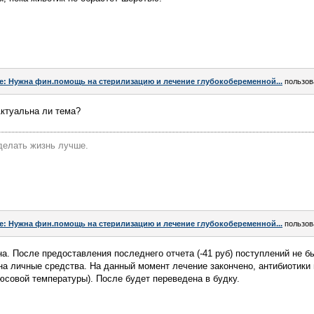
e: Нужна фин.помощь на стерилизацию и лечение глубокобеременной...
пользов
Актуальна ли тема?
делать жизнь лучше.
e: Нужна фин.помощь на стерилизацию и лечение глубокобеременной...
пользов
на. После предоставления последнего отчета (-41 руб) поступлений не 
а личные средства. На данный момент лечение закончено, антибиотики 
юсовой температуры). После будет переведена в будку.