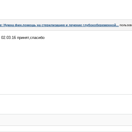
e: Нужна фин.помощь на стерилизацию и лечение глубокобеременной...
пользов
 02.03.16 принят,спасибо