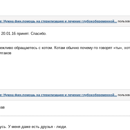
e: Нужна фин.помощь на стерилизацию и лечение глубокобеременной...
пользов
 20.01.16 принят. Спасибо.
ежливо обращаетесь с котом. Котам обычно почему-то говорят «ты», хотя
лгаков
e: Нужна фин.помощь на стерилизацию и лечение глубокобеременной...
пользов
лав
сь. У меня даже есть друзья - люди.