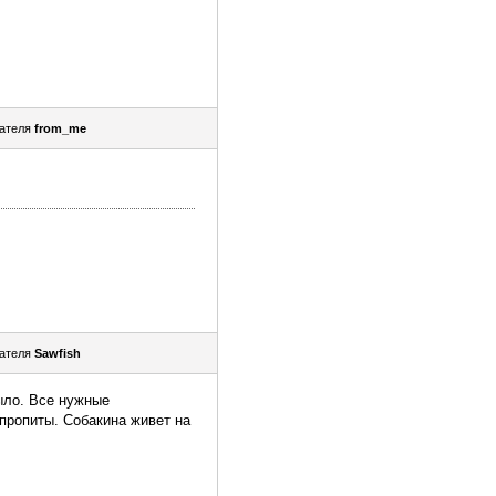
ателя
from_me
ателя
Sawfish
было. Все нужные
пропиты. Собакина живет на