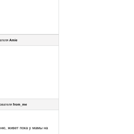
ателя
Amie
ователя
from_me
вню, живет пока у мамы на