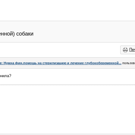
нной) собаки
Пе
e: Нужна фин.помощь на стерилизацию и лечение глубокобеременной...
пользов
онила?