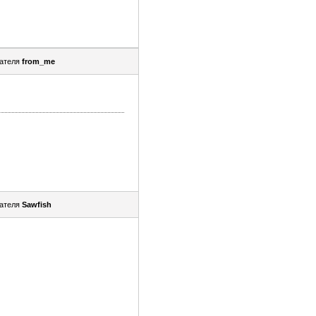
ателя
from_me
ателя
Sawfish