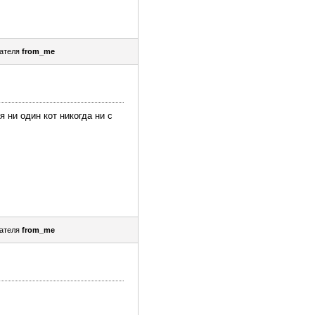
ателя
from_me
 ни один кот никогда ни с
ателя
from_me