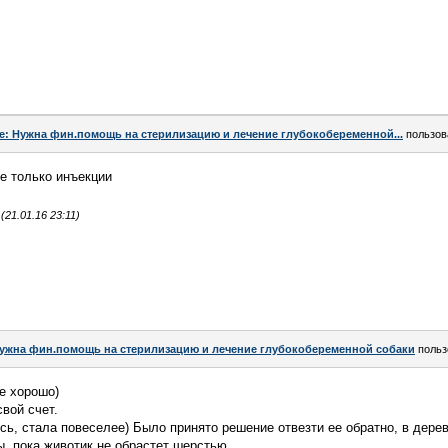
e: Нужна фин.помощь на стерилизацию и лечение глубокобеременной...
пользов
де только инъекции
21.01.16 23:11)
ужна фин.помощь на стерилизацию и лечение глубокобеременной собаки
польз
е хорошо)
вой счет.
сь, стала повеселее) Было принято решение отвезти ее обратно, в дере
, пока животик не обрастет шерстью.