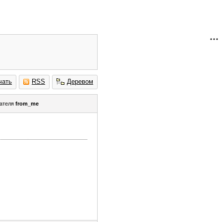
чать
RSS
Деревом
ателя
from_me