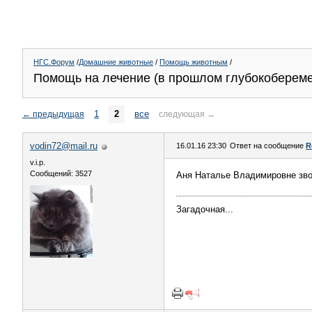
НГС.Форум
/
Домашние животные
/
Помощь животным
/
Помощь на лечение (в прошлом глубокобереме
1
2
все
←
предыдущая
следующая
→
vodin72@mail.ru
16.01.16 23:30
Ответ на сообщение
R
v.i.p.
Сообщений: 3527
Аня Наталье Владимировне зв
Загадочная...