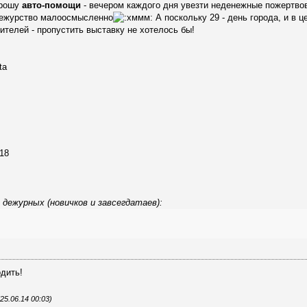
прошу
авто-помощи
- вечером каждого дня увезти неденежные пожертвова
 дежурство малоосмысленно
А поскольку 29 - день города, и в 
тителей - пропустить выставку не хотелось бы!
ta
18
 дежурных (новичков и завсегдатаев):
одить!
5.06.14 00:03)