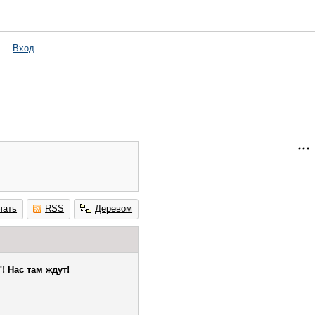
Вход
чать
RSS
Деревом
! Нас там ждут!