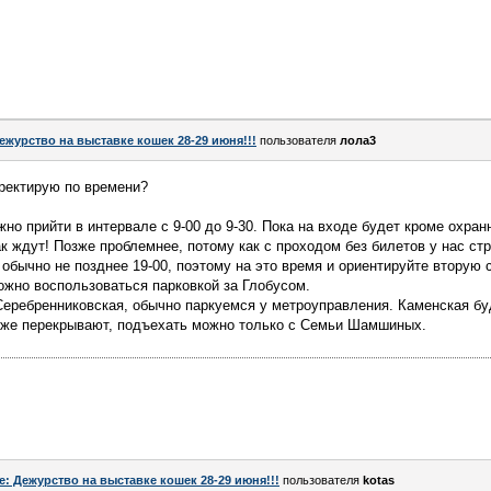
ежурство на выставке кошек 28-29 июня!!!
пользователя
лола3
рректирую по времени?
жно прийти в интервале с 9-00 до 9-30. Пока на входе будет кроме охра
ак ждут! Позже проблемнее, потому как с проходом без билетов у нас стр
обычно не позднее 19-00, поэтому на это время и ориентируйте вторую с
ожно воспользоваться парковкой за Глобусом.
Серебренниковская, обычно паркуемся у метроуправления. Каменская бу
уже перекрывают, подъехать можно только с Семьи Шамшиных.
e: Дежурство на выставке кошек 28-29 июня!!!
пользователя
kotas