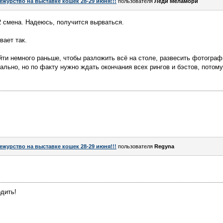
ежурство на выставке кошек 28-29 июня!!!
пользователя
Леди Меламори
2 смена. Надеюсь, получится вырваться.
вает так.
йти немного раньше, чтобы разложить всё на столе, развесить фотограф
иально, но по факту нужно ждать окончания всех рингов и бэстов, потому
ежурство на выставке кошек 28-29 июня!!!
пользователя
Regyna
одить!