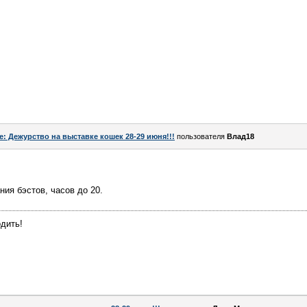
e: Дежурство на выставке кошек 28-29 июня!!!
пользователя
Влад18
ния бэстов, часов до 20.
одить!