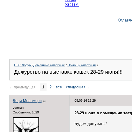
ZODY
Оглавл
НГС.Форум
/
Домашние животные
/
Помощь животным
/
Дежурство на выставке кошек 28-29 июня!!!
1
2
все
←
предыдущая
следующая
→
Леди Меламори
08.06.14 13:29
veteran
Сообщений: 1629
28-29 июня в помещении теат
Будем дежурить?