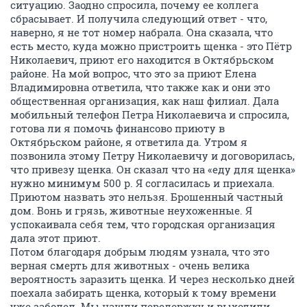
ситуацию. Заодно спросила, почему ее коллега
сбрасывает. И получила следующий ответ - что,
наверно, я не тот номер набрала. Она сказала, что
есть место, куда можно пристроить щенка - это Пётр
Николаевич, приют его находится в Октябрьском
районе. На мой вопрос, что это за приют Елена
Владимировна ответила, что также как и они это
общественная организация, как наш филиал. Дала
мобильный телефон Петра Николаевича и спросила,
готова ли я помочь финансово приюту в
Октябрьском районе, я ответила да. Утром я
позвонила этому Петру Николаевичу и договорилась,
что привезу щенка. Он сказал что на «еду для щенка»
нужно минимум 500 р. Я согласилась и приехала.
Приютом назвать это нельзя. Брошенный частный
дом. Вонь и грязь, животные неухоженные. Я
успокаивала себя тем, что городская организация
дала этот приют.
Потом благодаря добрым людям узнала, что это
верная смерть для животных - очень велика
вероятность заразить щенка. И через несколько дней
поехала забирать щенка, который к тому времени
уже заболел. Мы нашли передержку и выходили