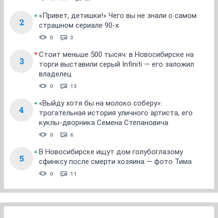
«Привет, детишки!» Чего вы не знали о самом
2
страшном сериале 90-х
0
3
Стоит меньше 500 тысяч: в Новосибирске на
3
торги выставили серый Infiniti — его заложил
владелец
0
13
«Выйду хотя бы на молоко соберу»:
4
трогательная история уличного артиста, его
куклы-дворника Семена Степановича
0
6
В Новосибирске ищут дом голубоглазому
5
сфинксу после смерти хозяина — фото Тима
0
11