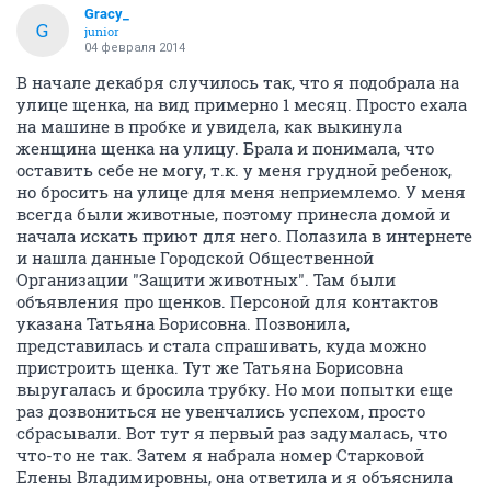
Gracy_
G
junior
04 февраля 2014
В начале декабря случилось так, что я подобрала на
улице щенка, на вид примерно 1 месяц. Просто ехала
на машине в пробке и увидела, как выкинула
женщина щенка на улицу. Брала и понимала, что
оставить себе не могу, т.к. у меня грудной ребенок,
но бросить на улице для меня неприемлемо. У меня
всегда были животные, поэтому принесла домой и
начала искать приют для него. Полазила в интернете
и нашла данные Городской Общественной
Организации "Защити животных". Там были
объявления про щенков. Персоной для контактов
указана Татьяна Борисовна. Позвонила,
представилась и стала спрашивать, куда можно
пристроить щенка. Тут же Татьяна Борисовна
выругалась и бросила трубку. Но мои попытки еще
раз дозвониться не увенчались успехом, просто
сбрасывали. Вот тут я первый раз задумалась, что
что-то не так. Затем я набрала номер Старковой
Елены Владимировны, она ответила и я объяснила