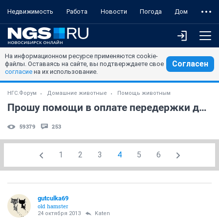
Недвижимость
Работа
Новости
Погода
Дом
На информационном ресурсе применяются cookie-
Согласен
файлы. Оставаясь на сайте, вы подтверждаете свое
согласие
на их использование.
НГС.Форум
Домашние животные
Помощь животным
Прошу помощи в оплате передержки для Муси с опухолью
59379
253
1
2
3
4
5
6
gutculka69
old hamster
24 октября 2013
Katen