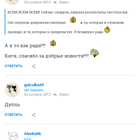
02 ноября 2013
Katen
ВСЕМ-ВСЕМ-ВСЕМ! Сейчас сходила, забрала результаты гистологии.
Обе опухоли доброкачественные
и та, которая в слуховом
проходе, и та, которая в среднем ухе. Я безмерно рада
А я то как рада!!!!
Катя, спасибо за добрые новости!!!!
ОТВЕТИТЬ
gutculka69
old hamster
02 ноября 2013
Katen
Дубль
ОТВЕТИТЬ
AlenkaNL
v.i.p.