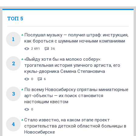
ТОП 5
Послушал музыку — получил штраф: инструкция,
1
как бороться с шумными ночными компаниями
2 691
36
«Выйду хотя бы на молоко соберу»:
2
трогательная история уличного артиста, его
куклы-дворника Семена Степановича
0
6
По всему Новосибирску спрятаны миниатюрные
3
арт-объекты — их поиск становится
настоящим квестом
0
Стало известно, на каком этапе проект
4
строительства детской областной больницы в
Новосибирске