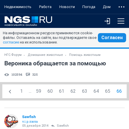
Недвижимость
Работа
Новости
Погода
Дом
На информационном ресурсе применяются cookie-
Согласен
файлы. Оставаясь на сайте, вы подтверждаете свое
согласие
на их использование.
НГС.Форум
Домашние животные
Помощь животным
Вероника обращается за помощью
102594
325
1
...
59
60
61
62
63
64
65
66
Sawfish
v.i.p.пила
05 декабря 2014
Sawfish