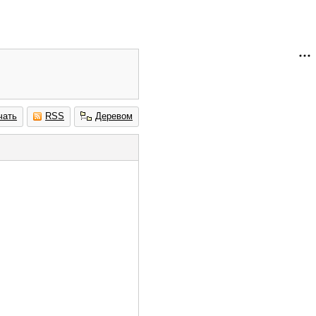
чать
RSS
Деревом