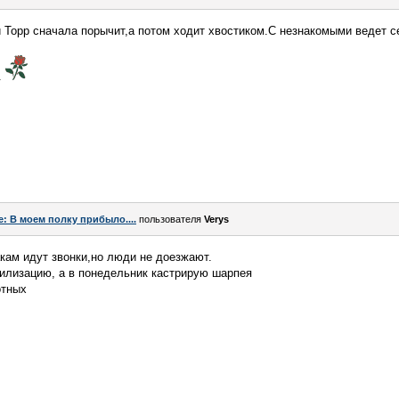
 Торр сначала порычит,а потом ходит хвостиком.С незнакомыми ведет с
.
e: В моем полку прибыло....
пользователя
Verys
акам идут звонки,но люди не доезжают.
рилизацию, а в понедельник кастрирую шарпея
отных