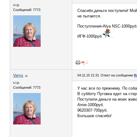
v.i.p.
Сообщений: 7773
Спасибо,деньги поступили! Мой
не пытается.
Поступления-Alya NSC-1000руб
ИГФ-1000руб
.
Verys
04.11.15 21:31
Ответ на сообщение
R
v.i.p.
Сообщений: 7773
У нас все по прежнему. По соб
В субботу Пуговка едет на сте
Поступили деньги на моих жив
Amie-1000руб.
9620307-700руб.
Большое спасибо!