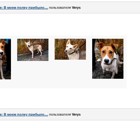
e: В моем полку прибыло....
пользователя
Verys
e: В моем полку прибыло....
пользователя
Verys