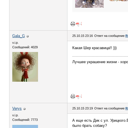
Gala_G
25.10.15 23:16
Ответ на сообщение
R
v.i.p.
Сообщений: 4029
Какая Шер красавица!! )))
Лучшее украшение жизни - хорош
Verys
25.10.15 23:19
Ответ на сообщение
R
v.i.p.
Сообщений: 7773
А еще есть Дик с ул. Урицкого.
было брать собаку?