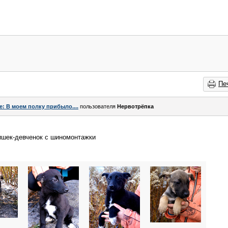
Пе
e: В моем полку прибыло....
пользователя
Нервотрёпка
шек-девченок с шиномонтажки