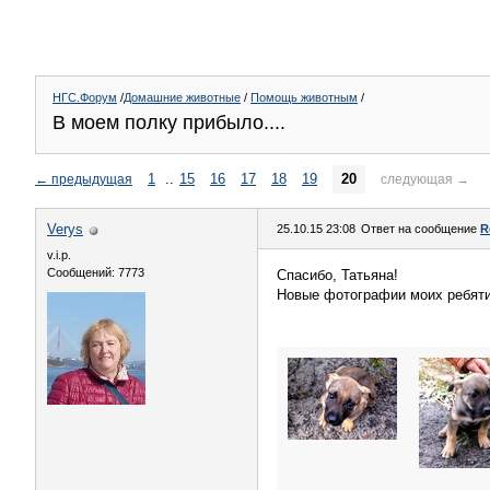
НГС.Форум
/
Домашние животные
/
Помощь животным
/
В моем полку прибыло....
1
..
15
16
17
18
19
20
←
предыдущая
следующая
→
Verys
25.10.15 23:08
Ответ на сообщение
R
v.i.p.
Сообщений: 7773
Спасибо, Татьяна!
Новые фотографии моих ребяти