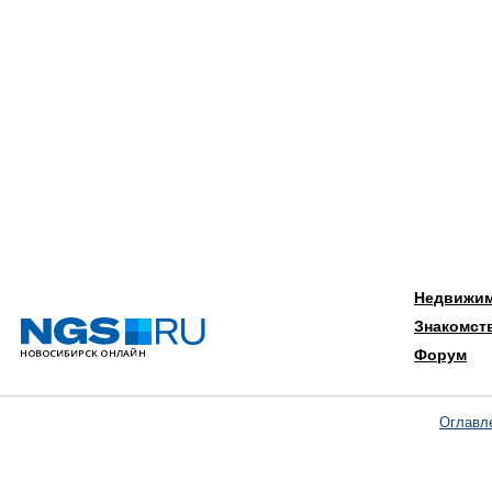
Недвижи
Знакомст
Форум
Оглавл