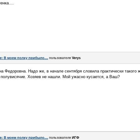
нка....
e: В моем полку прибыло....
пользователя
Verys
на Федоровна. Надо же, в начале сентября словила практически такого 
и полувисячие. Хозяев не нашли. Мой ужасно кусается, а Ваш?
e: В моем полку прибыло....
пользователя
ИГФ