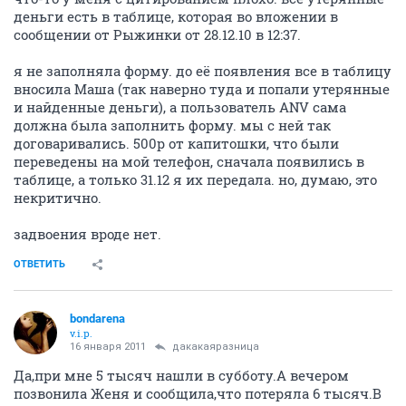
деньги есть в таблице, которая во вложении в
сообщении от Рыжинки от 28.12.10 в 12:37.
я не заполняла форму. до её появления все в таблицу
вносила Маша (так наверно туда и попали утерянные
и найденные деньги), а пользователь ANV сама
должна была заполнить форму. мы с ней так
договаривались. 500р от капитошки, что были
переведены на мой телефон, сначала появились в
таблице, а только 31.12 я их передала. но, думаю, это
некритично.
задвоения вроде нет.
ОТВЕТИТЬ
bondarena
v.i.p.
16 января 2011
дакакаяразница
Да,при мне 5 тысяч нашли в субботу.А вечером
позвонила Женя и сообщила,что потеряла 6 тысяч.В