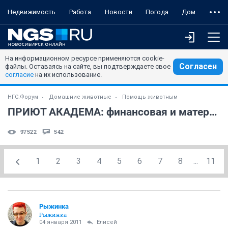
Недвижимость
Работа
Новости
Погода
Дом
На информационном ресурсе применяются cookie-
Согласен
файлы. Оставаясь на сайте, вы подтверждаете свое
согласие
на их использование.
НГС.Форум
Домашние животные
Помощь животным
ПРИЮТ АКАДЕМА: финансовая и материальная помощь
97522
542
1
2
3
4
5
6
7
8
...
11
Рыжинка
Рыжинка
04 января 2011
Елисей