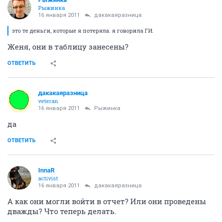
Рыжинка
16 января 2011
дакакаяразница
это те деньги, которые я потеряла. я говорила ГИ.
Женя, они в таблицу занесены?
ОТВЕТИТЬ
дакакаяразница
veteran
16 января 2011
Рыжинка
да
ОТВЕТИТЬ
InnaR
activist
16 января 2011
дакакаяразница
А как они могли войти в отчет? Или они проведены
дважды? Что теперь делать.