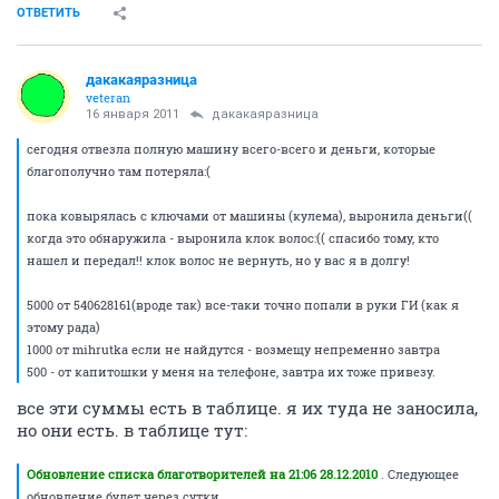
ОТВЕТИТЬ
дакакаяразница
veteran
16 января 2011
дакакаяразница
сегодня отвезла полную машину всего-всего и деньги, которые
благополучно там потеряла:(
пока ковырялась с ключами от машины (кулема), выронила деньги((
когда это обнаружила - выронила клок волос:(( спасибо тому, кто
нашел и передал!! клок волос не вернуть, но у вас я в долгу!
5000 от 540628161(вроде так) все-таки точно попали в руки ГИ (как я
этому рада)
1000 от mihrutka если не найдутся - возмещу непременно завтра
500 - от капитошки у меня на телефоне, завтра их тоже привезу.
все эти суммы есть в таблице. я их туда не заносила,
но они есть. в таблице тут:
Обновление списка благотворителей на 21:06 28.12.2010
. Следующее
обновление будет через сутки.