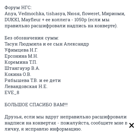
Форум НГС:
Anya, Vedmochka, tishasya, Nюsя, floweret, Мириоми,
DUKKI, Mayfleur + ее коллега - 1050р (если мы
правильно расшифровали надпись на конверте).
Без обозначения сумм:
Тасун Людмила и ее сын Александр
Уфимцева Н.Г.
Ерсонина М.Н.
Коремина Т.П.
Штангауэр В.А.
Кокина О.В.
Рябышева Т.В. и ее дети
Левандовская Н.Е.
EVE_8
БОЛЬШОЕ СПАСИБО ВАМ!!!
Друзья, если мы вдруг неправильно расшифровали
надписи на конвертах - пожалуйста, сообщите мне в
личку, я исправлю информацию.