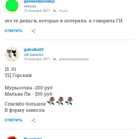
дакакаяразница
veteran
16 января 2011
musi
это те деньги, которые я потеряла. я говорила ГИ.
ОТВЕТИТЬ
gutculka69
old hamster
16 января 2011
дакакаяразница
15 .01
ТЦ Горский
Мурысочка -200 руб
Мальва Ли - 200 руб
Спасибо большое
В форму занесла.
ОТВЕТИТЬ
Рыжинка