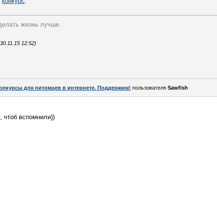
т
конкурс
.
делать жизнь лучше.
0.11.15 12:52)
онкурсы для питомцев в интернете. Поддержим!
пользователя
Sawfish
, чтоб вспомнили))