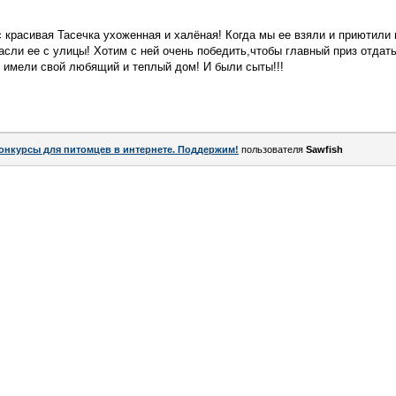
ас красивая Тасечка ухоженная и халёная! Когда мы ее взяли и приютили
асли ее с улицы! Хотим с ней очень победить,чтобы главный приз отдат
 имели свой любящий и теплый дом! И были сыты!!!
онкурсы для питомцев в интернете. Поддержим!
пользователя
Sawfish