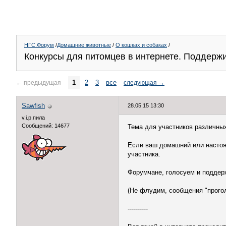
НГС.Форум
/
Домашние животные
/
О кошках и собаках
/
Конкурсы для питомцев в интернете. Поддерж
1
2
3
все
←
предыдущая
следующая
→
Sawfish
28.05.15 13:30
v.i.p.пила
Сообщений: 14677
Тема для участников различных
Если ваш домашний или настоя
участника.
Форумчане, голосуем и поддер
(Не флудим, сообщения "проголо
----------