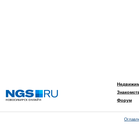
Недвижи
Знакомст
Форум
Оглавл