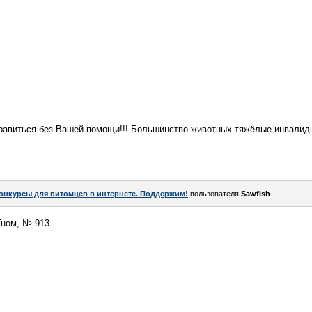
равиться без Вашей помощи!!! Большинство животных тяжёлые инвалиды
онкурсы для питомцев в интернете. Поддержим!
пользователя
Sawfish
Гном, № 913