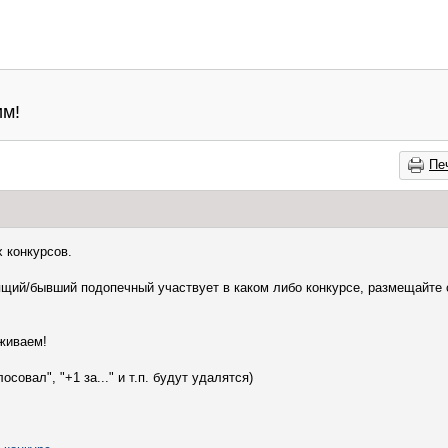
им!
Пе
 конкурсов.
щий/бывший подопечный участвует в каком либо конкурсе, размещайте 
живаем!
совал", "+1 за..." и т.п. будут удалятся)