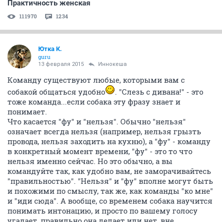
Практичность женская
111970
1234
Ютка К.
guru
13 февраля 2015
Иннокеша
Команду существуют любые, которыми вам с
собакой общаться удобно
. "Слезь с дивана!" - это
тоже команда...если собака эту фразу знает и
понимает.
Что касается "фу" и "нельзя". Обычно "нельзя"
означает всегда нельзя (например, нельзя грызть
провода, нельзя заходить на кухню), а "фу" - команду
в конкретный момент времени, "фу" - это то что
нельзя именно сейчас. Но это обычно, а вы
командуйте так, как удобно вам, не заморачивайтесь
"правильностью". "Нельзя" и "фу" вполне могут быть
и похожими по смыслу, так же, как команды "ко мне"
и "иди сюда". А вообще, со временем собака научится
понимать интонацию, и просто по вашему голосу
угадает, правильно она делает или нет, вне