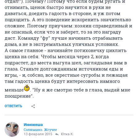
отдал!"). Почему? Потому что если будем ругать и
отнимать, щенок быстро научится в руки не
даваться, доедать гадость в стороне, и уж потом
подходить. А это поведение искоренить значительно
сложнее. Поэтому приучаем: хозяин справедливый и
не опасный, если что и заберет, то за это награду
даст. Команду "фу" лучше начинать отрабаывать
дома, а не в экстремальных уличных условиях.
А самое главное - начинайте потихонечку циклить
щенка на себя. Чтобы месяца через 2, когда
подрастет, до места выгула шел, заглядывая вам в
глаза. Станьте долгожданным источником еды и
игры, - и, собсно, все окрестные сугробы и лежащая
там гадость щенка будут интересовать намного
меньше
. "Ну я же смотрю тебе в глаза, выдай мне
поощрение".
ОТВЕТИТЬ
Иннокеша
Солнышко. Жгучее
13 февраля 2015
Ютка К.