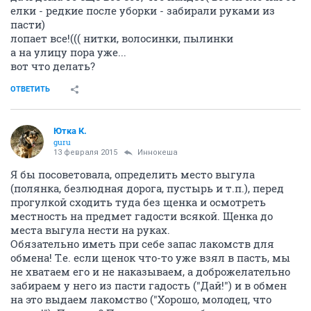
елки - редкие после уборки - забирали руками из
пасти)
лопает все!((( нитки, волосинки, пылинки
а на улицу пора уже...
вот что делать?
ОТВЕТИТЬ
Ютка К.
guru
13 февраля 2015
Иннокеша
Я бы посоветовала, определить место выгула
(полянка, безлюдная дорога, пустырь и т.п.), перед
прогулкой сходить туда без щенка и осмотреть
местность на предмет гадости всякой. Щенка до
места выгула нести на руках.
Обязательно иметь при себе запас лакомств для
обмена! Т.е. если щенок что-то уже взял в пасть, мы
не хватаем его и не наказываем, а доброжелательно
забираем у него из пасти гадость ("Дай!") и в обмен
на это выдаем лакомство ("Хорошо, молодец, что