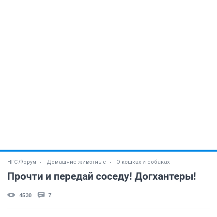
НГС.Форум
Домашние животные
О кошках и собаках
Прочти и передай соседу! Догхантеры!
4530
7