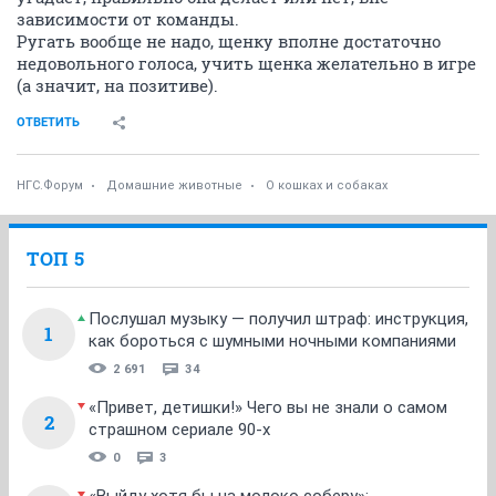
зависимости от команды.
Ругать вообще не надо, щенку вполне достаточно
недовольного голоса, учить щенка желательно в игре
(а значит, на позитиве).
ОТВЕТИТЬ
НГС.Форум
Домашние животные
О кошках и собаках
ТОП 5
Послушал музыку — получил штраф: инструкция,
1
как бороться с шумными ночными компаниями
2 691
34
«Привет, детишки!» Чего вы не знали о самом
2
страшном сериале 90-х
0
3
«Выйду хотя бы на молоко соберу»: