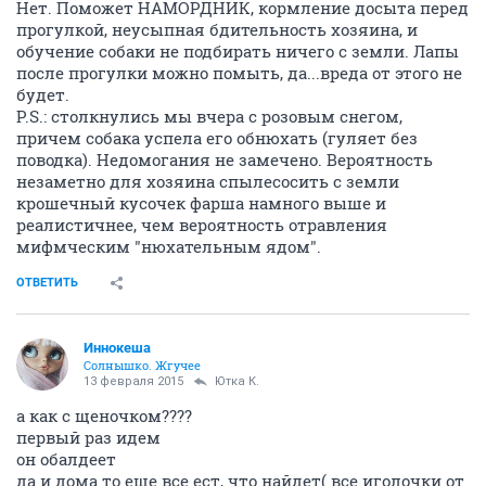
Нет. Поможет НАМОРДНИК, кормление досыта перед
прогулкой, неусыпная бдительность хозяина, и
обучение собаки не подбирать ничего с земли. Лапы
после прогулки можно помыть, да...вреда от этого не
будет.
P.S.: столкнулись мы вчера с розовым снегом,
причем собака успела его обнюхать (гуляет без
поводка). Недомогания не замечено. Вероятность
незаметно для хозяина спылесосить с земли
крошечный кусочек фарша намного выше и
реалистичнее, чем вероятность отравления
мифмческим "нюхательным ядом".
ОТВЕТИТЬ
Иннокеша
Солнышко. Жгучее
13 февраля 2015
Ютка К.
а как с щеночком????
первый раз идем
он обалдеет
да и дома то еще все ест, что найдет( все иголочки от