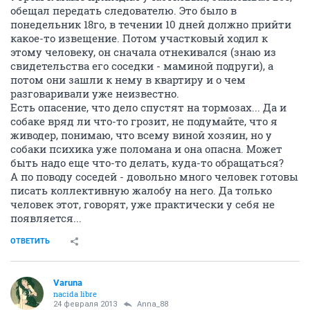
обещал передать следователю. Это было в
понедельник 18го, в течении 10 дней должно прийти
какое-то извещение. Потом участковый ходил к
этому человеку, он сначала отнекивался (знаю из
свидетельства его соседки - маминой подруги), а
потом они зашли к нему в квартиру и о чем
разговаривали уже неизвестно.
Есть опасение, что дело спустят на тормозах... Да и
собаке вряд ли что-то грозит, не подумайте, что я
живодер, понимаю, что всему виной хозяин, но у
собаки психика уже поломана и она опасна. Может
быть надо еще что-то делать, куда-то обращаться?
А по поводу соседей - довольно много человек готовы
писать коллективную жалобу на него. Да только
человек этот, говорят, уже практически у себя не
появляется...
ОТВЕТИТЬ
Varuna
nacida libre
24 февраля 2013
Anna_88