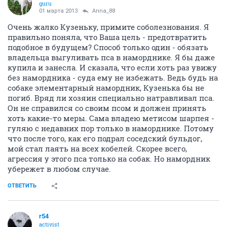
guru
01 марта 2013
Anna_88
Очень жалко Кузеньку, примите соболезнования. Я
правильно поняла, что Ваша цель - предотвратить
подобное в будущем? Способ только один - обязать
владельца выгуливать пса в наморднике. Я бы даже
купила и занесла. И сказала, что если хоть раз увижу
без намордника - суда ему не избежать. Ведь будь на
собаке элементарный намордник, Кузенька бы не
погиб. Вряд ли хозяин специально натравливал пса.
Он не справился со своим псом и должен принять
хоть какие-то меры. Сама владею метисом шарпея -
гуляю с недавних пор только в наморднике. Потому
что после того, как его подрал соседский бульдог,
мой стал лаять на всех кобелей. Скорее всего,
агрессия у этого пса только на собак. Но намордник
убережет в любом случае.
ОТВЕТИТЬ
r54
activist