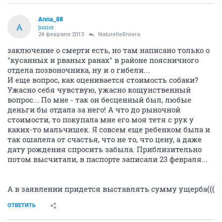
Anna_88
A
junior
24 февраля 2013
NaturelleRiviera
заключение о смерти есть, но там написано только о
"кусанных и рваных ранах" в районе поясничного
отдела позвоночника, ну и о гибели...
И еще вопрос, как оценивается стоимость собаки?
Ужасно себя чувствую, ужасно кощунственный
вопрос... По мне - так он бесценный был, любые
деньги бы отдала за него! А что до рыночной
стоимости, то покупала мне его моя тетя с рук у
каких-то мальчишек. Я совсем еще ребенком была и
так ошалела от счастья, что не то, что цену, а даже
дату рождения спросить забыла. Приблизительно
потом высчитали, в паспорте записали 23 февраля...
А в заявлении придется выставлять сумму ущерба(((
ОТВЕТИТЬ