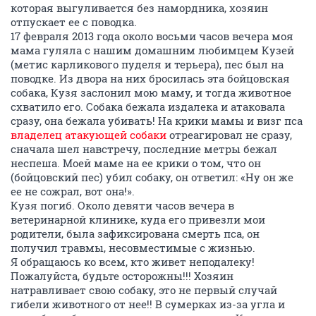
которая выгуливается без намордника, хозяин
отпускает ее с поводка.
17 февраля 2013 года около восьми часов вечера моя
мама гуляла с нашим домашним любимцем Кузей
(метис карликового пуделя и терьера), пес был на
поводке. Из двора на них бросилась эта бойцовская
собака, Кузя заслонил мою маму, и тогда животное
схватило его. Собака бежала издалека и атаковала
сразу, она бежала убивать! На крики мамы и визг пса
владелец атакующей собаки
отреагировал не сразу,
сначала шел навстречу, последние метры бежал
неспеша. Моей маме на ее крики о том, что он
(бойцовский пес) убил собаку, он ответил: «Ну он же
ее не сожрал, вот она!».
Кузя погиб. Около девяти часов вечера в
ветеринарной клинике, куда его привезли мои
родители, была зафиксирована смерть пса, он
получил травмы, несовместимые с жизнью.
Я обращаюсь ко всем, кто живет неподалеку!
Пожалуйста, будьте осторожны!!! Хозяин
натравливает свою собаку, это не первый случай
гибели животного от нее!! В сумерках из-за угла и