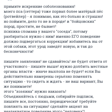
примите искренние соболезнования!
моего пса (сеттера) тоже порвал более матёрый пёс
(ротвейлер) - я понимаю, как это больно и страшно!
но поймите, дело то не в породе! и "бойцовских"
пород, простите, не бывает!
психика сломана у вашего "соседа", потому
разбираться нужно с ним! именно ЕГО поведение
должно подвергаться коррекции! избавитесь вы от
этой собаки, этот урод заведёт новую, и так до
бесконечности!
пишите заявления! не сдавайтесь! не будет ответа от
участкового - пишите выше! нужно долбить местные
органы власти - иначе выхлопа не будет! если Вы
действительно намерены серьёзно поменять
ситуацию - то сидеть и ждать - не ваш вариант, Вы
же понимаете!
этого "хозяина" нужно наказать!
Объединяйтесь с людьми, собирайте подписи,
пишите все, постоянно, периодически! требуйте
повлиять на ситуацию! сделайте акцент на
неадекватное поведение этого "человека"!