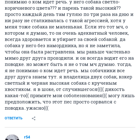
понимаю о ком идет речь. у него собака светло-
коричневого цвета??? и парень такой высокий??
просто каждый день там гуляю по три раза на дню и
ни разу не сталкивалась с такой агрессией, хотя у
меня тоже собака не маленькая. Если это тот мч, о
котором я думаю, то он очень адекватный человек,
всегда здоровается и убирает за своей собакой. да
собака у него без намордника, но я не заметила,
чтобы она была растравлена. мы раньше частенько
мимо друг друга проходили. и он всегда водит его на
поводке. но может быть я не о том мч думаю. тогда,
я не понимаю о ком идет речь. мы собачники все
друг друга знаем тут. я владелица двух собак, кокер
светлый и черная высокая собака с крученым
хвостиком. я в шоке, от случившегося(((( дикость
какая-то(( примите мои соболезнования((( могу лишь
предположить, что этот пес просто сорвался с
поводка..ужасно(((
ОТВЕТИТЬ
r54