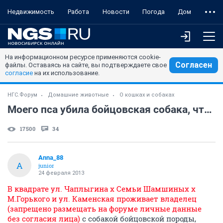
Недвижимость
Работа
Новости
Погода
Дом
На информационном ресурсе применяются cookie-
Согласен
файлы. Оставаясь на сайте, вы подтверждаете свое
согласие
на их использование.
НГС.Форум
Домашние животные
О кошках и собаках
Моего пса убила бойцовская собака, что делать??
17500
34
Anna_88
A
junior
24 февраля 2013
В квадрате ул. Чаплыгина х Семьи Шамшиных х
М.Горького и ул. Каменская проживает владелец
(запрещено размещать на форуме личные данные
без согласия лица)
с собакой бойцовской породы,