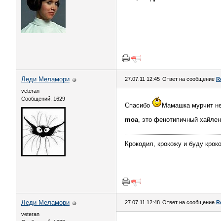
Леди Меламори
27.07.11 12:45
Ответ на сообщение
R
veteran
Сообщений: 1629
Спасибо
Мамашка мурчит не
moa
, это фенотипичный хайле
Крокодил, крокожу и буду крок
Леди Меламори
27.07.11 12:48
Ответ на сообщение
R
veteran