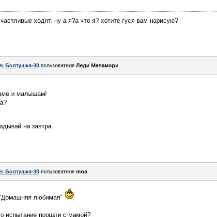
стливые ходят. ну а я?а что я? хотите гуся вам нарисую?
e: Болтушка-30
пользователя
Леди Меламори
маме и малышам!
да?
адывай на завтра.
e: Болтушка-30
пользователя
moa
а "Домашняя любимая"
то испытание прошли с мамой?