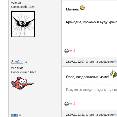
veteran
Сообщений: 1629
Мамина
Крокодил, крокожу и буду крок
Sawfish
26.07.11 22:07
Ответ на сообщение
R
v.i.p.пила
Сообщений: 14677
Оооо, поздравления маме!
Разумные люди всегда могут с
moa
26.07.11 23:21
Ответ на сообщение
R