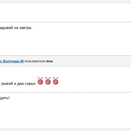
адывай на завтра.
e: Болтушка-30
пользователя
moa
- рыжий и два серых
одить!