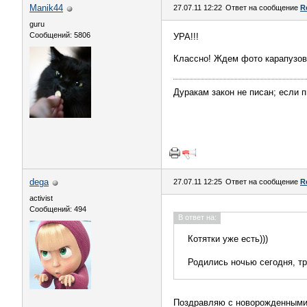
Manik44
27.07.11 12:22
Ответ на сообщение
R
guru
Сообщений: 5806
УРА!!!
Классно! Ждем фото карапузов
Дуракам закон не писан; если пи
dega
27.07.11 12:25
Ответ на сообщение
R
activist
Сообщений: 494
В ответ на:
Котятки уже есть)))
Родились ночью сегодня, тр
Поздравляю с новорожденным