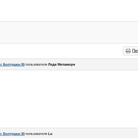
Пе
e: Болтушка-30
пользователя
Леди Меламори
e: Болтушка-30
пользователя
Lu