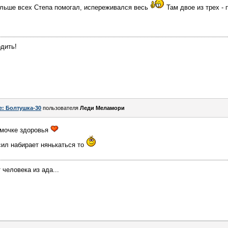
льше всех Степа помогал, испереживался весь
Там двое из трех - 
одить!
e: Болтушка-30
пользователя
Леди Меламори
мамочке здоровья
сил набирает нянькаться то
человека из ада...