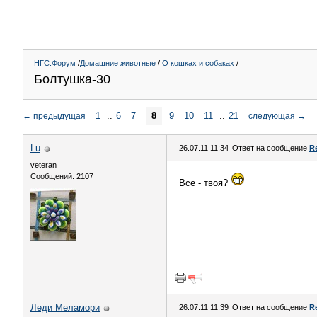
НГС.Форум
/
Домашние животные
/
О кошках и собаках
/
Болтушка-30
1
..
6
7
8
9
10
11
..
21
←
предыдущая
следующая
→
Lu
26.07.11 11:34
Ответ на сообщение
R
veteran
Сообщений: 2107
Все - твоя?
Леди Меламори
26.07.11 11:39
Ответ на сообщение
R