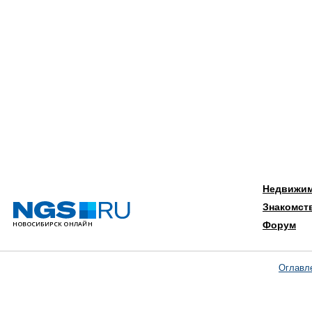
Недвижи
Знакомст
Форум
Оглавл