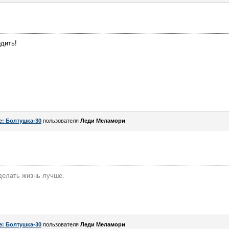
одить!
e: Болтушка-30
пользователя
Леди Меламори
делать жизнь лучше.
e: Болтушка-30
пользователя
Леди Меламори