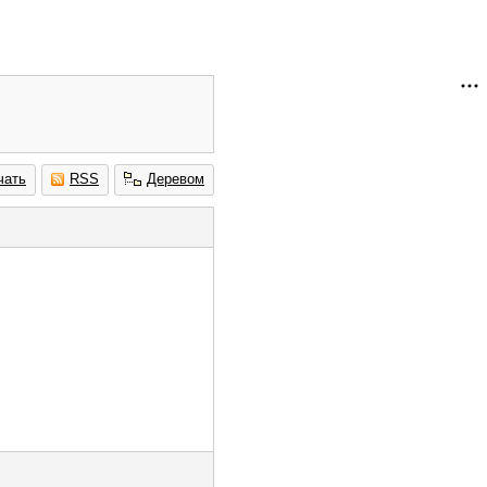
чать
RSS
Деревом