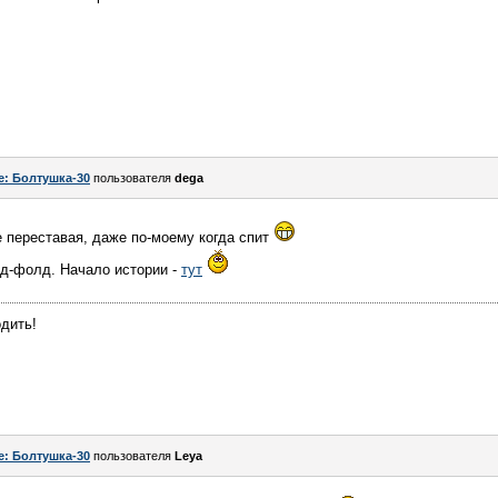
e: Болтушка-30
пользователя
dega
 переставая, даже по-моему когда спит
нд-фолд. Начало истории -
тут
одить!
e: Болтушка-30
пользователя
Leya