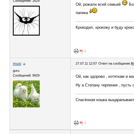
Сообщений: 1629
Ой, рожали всей семьей
Бо
папика
Крокодил, крокожу и буду крок
musi
27.07.11 12:57
Ответ на сообщение
R
guru
Сообщений: 9929
Ой, как здорово , котяткам и 
Ну а Степану терпения , пусть 
Спасённая кошка выцарапывает 