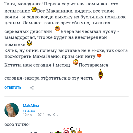
Таня, молодчага! Первая серьезная помывка - это
испытание
Вот Макалинки, видать, все такие
вояки - я редко когда выхожу из буслиных помывок
целым. Лемакот только орет обычно, никаких
серьезных действий
Вчера вычесывал Буслу -
мамадорогая, что же будет на внеочередной
помывке
Юльк, ну блин, почему выставка не в Н-ске, так охота
посмотреть МамаГланю, прям сил нету
Кстати, нам сегодня 1 месяц
Постараемся
сегодня-завтра отфотаться в эту честь
ОТВЕТИТЬ
MakAlina
veteran
10 июня 2011
Ort
оооо точно!