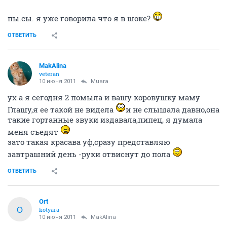
пы.сы. я уже говорила что я в шоке?
ОТВЕТИТЬ
MakAlina
veteran
10 июня 2011
Muara
ух а я сегодня 2 помыла и вашу коровушку маму
Глашу,я ее такой не видела
и не слышала давно,она
такие гортанные звуки издавала,пипец, я думала
меня съедят
зато такая красава уф,сразу представляю
завтрашний день -руки отвиснут до пола
ОТВЕТИТЬ
Ort
O
kotyara
10 июня 2011
MakAlina