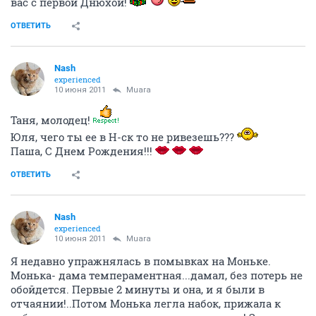
вас с первой Днюхой!
ОТВЕТИТЬ
Nash
experienced
10 июня 2011
Muara
Таня, молодец!
Юля, чего ты ее в Н-ск то не ривезешь???
Паша, С Днем Рождения!!!
ОТВЕТИТЬ
Nash
experienced
10 июня 2011
Muara
Я недавно упражнялась в помывках на Моньке.
Монька- дама темпераментная...дамал, без потерь не
обойдется. Первые 2 минуты и она, и я были в
отчаянии!..Потом Монька легла набок, прижала к