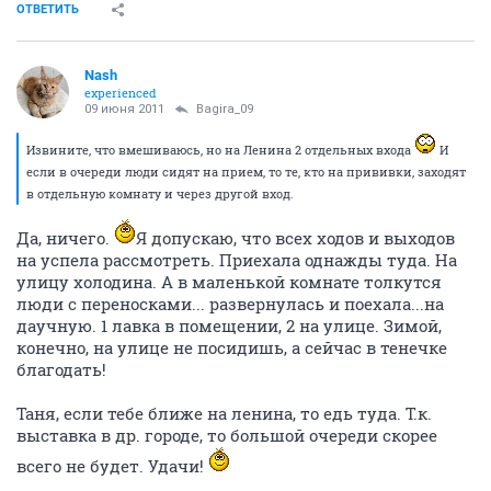
ОТВЕТИТЬ
Nash
experienced
09 июня 2011
Bagira_09
Извините, что вмешиваюсь, но на Ленина 2 отдельных входа
И
если в очереди люди сидят на прием, то те, кто на прививки, заходят
в отдельную комнату и через другой вход.
Да, ничего.
Я допускаю, что всех ходов и выходов
на успела рассмотреть. Приехала однажды туда. На
улицу холодина. А в маленькой комнате толкутся
люди с переносками... развернулась и поехала...на
даучную. 1 лавка в помещении, 2 на улице. Зимой,
конечно, на улице не посидишь, а сейчас в тенечке
благодать!
Таня, если тебе ближе на ленина, то едь туда. Т.к.
выставка в др. городе, то большой очереди скорее
всего не будет. Удачи!