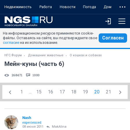
Недвижимость
Работа
Новости
Погода
Дом
На информационном ресурсе применяются cookie-
Согласен
файлы. Оставаясь на сайте, вы подтверждаете свое
согласие
на их использование.
НГС.Форум
Домашние животные
О кошках и собаках
Мейн-куны (часть 6)
268471
1000
1
...
15
16
17
18
19
20
21
Nash
experienced
08 июня 2011
MakAlina