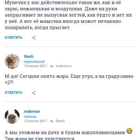
Мунечка у нас действительно такая же, как и её
окрас, нежненькая и воздушная. Даже на руки
запрыгивает не выпуская когтей, как будто и нет их
у неё. А вот её мамочка иногда может нечаянно
поцарапать, когда прыгает.
ОТВЕТИТЬ
Nash
experienced
13 июня 2011
mdemon
М-дя! Сегодня опять жара. Еще утро, а на градуснике
+27!
ОТВЕТИТЬ
mdemon
veteran
13 июня 2011
Nash
А мы уезжаем на дачу и будем водоплавающими
Там жара не так чувствуется .