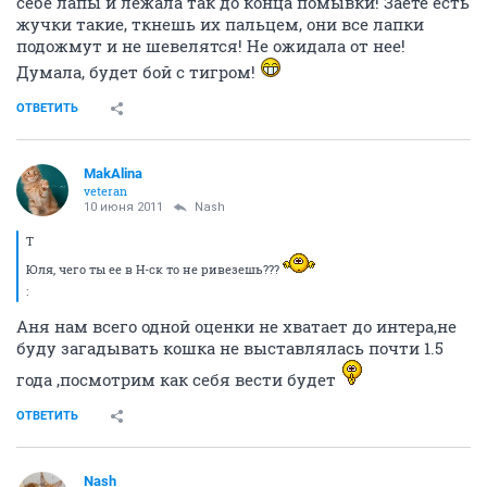
себе лапы и лежала так до конца помывки! Заете есть
жучки такие, ткнешь их пальцем, они все лапки
подожмут и не шевелятся! Не ожидала от нее!
Думала, будет бой с тигром!
ОТВЕТИТЬ
MakAlina
veteran
10 июня 2011
Nash
Т
Юля, чего ты ее в Н-ск то не ривезешь???
:
Аня нам всего одной оценки не хватает до интера,не
буду загадывать кошка не выставлялась почти 1.5
года ,посмотрим как себя вести будет
ОТВЕТИТЬ
Nash