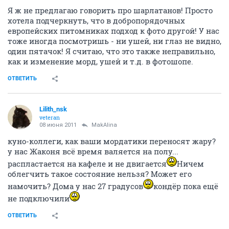
Я ж не предлагаю говорить про шарлатанов! Просто
хотела подчеркнуть, что в добропорядочных
европейских питомниках подход к фото другой! У нас
тоже иногда посмотришь - ни ушей, ни глаз не видно,
один пятачок! Я считаю, что это также неправильно,
как и изменение морд, ушей и т.д. в фотошопе.
ОТВЕТИТЬ
Lilith_nsk
veteran
08 июня 2011
MakAlina
куно-коллеги, как ваши мордатики переносят жару?
у нас Жаконя всё время валяется на полу...
распластается на кафеле и не двигается
Ничем
облегчить такое состояние нельзя? Может его
намочить? Дома у нас 27 градусов
кондёр пока ещё
не подключили
ОТВЕТИТЬ