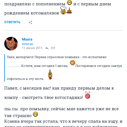
поздравляю с пополнением
и с первым днем
рождением котомалявок
ОТВЕТИТЬ
Muara
veteran
11 июня 2011
Ort
Таня, молодчага! Первая серьезная помывка - это испытание
.................Кстати, нам сегодня 1 месяц
Постараемся сегодня-завтра
отфотаться в эту честь
Павел, с месяцев вас! как приеду первым делом к
компу - смотреть твое котостадико!
пы.сы. про помывку, сейчас мне кажется уже не все
так страшно
Ксанка вчера так устала, что к вечеру спала на ходу, и
даже не сорпротивлялась, когда я в нее таблеточку