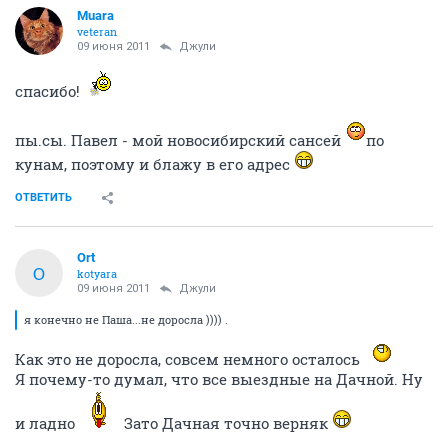
Muara
veteran
09 июня 2011
Джули
спасибо!
пы.сы. Павел - мой новосибирский сансей
по
кунам, поэтому и блажу в его адрес
ОТВЕТИТЬ
Ort
O
kotyara
09 июня 2011
Джули
я конечно не Паша...не доросла )))) .
Как это не доросла, совсем немного осталось
Я почему-то думал, что все выездные на Дачной. Ну
и ладно
Зато Дачная точно верняк