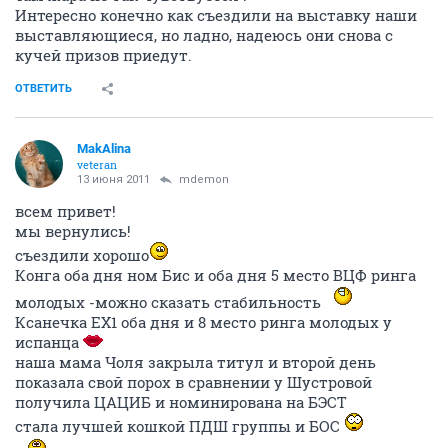
Интересно конечно как съездили на выставку наши
выставляющиеся, но ладно, надеюсь они снова с
кучей призов приедут.
ОТВЕТИТЬ
MakAlina
veteran
13 июня 2011
mdemon
всем привет!
мы вернулись!
съездили хорошо
Конга оба дня ном Бис и оба дня 5 место ВЦФ ринга
молодых -можно сказать стабильность
Ксанечка ЕХ1 оба дня и 8 место ринга молодых у
испанца
наша мама Чоля закрыла титул и второй день
показала свой порох в сравнении у Шустровой
получила ЦАЦИБ и номинирована на БЭСТ
стала лучшей кошкой ПДШ группы и БОС