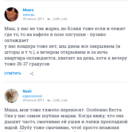
Muara
veteran
09 июня 2011
Lilith_nsk
Маш, у нас не так жарко, но Ксаня тоже если и лежит
где то, то на кафеле в позе лягушки - пузико
охлаждает
у нас кондера тоже нет, мы днем все закрываем (и
шторы в т.ч.), а вечером открываем и за ночь
квартира охлаждается, хватает на день, хотя к вечеру
тоже 26-27 градусов
ОТВЕТИТЬ
Nash
experienced
09 июня 2011
Lilith_nsk
Маша, мои тоже тяжело переносят. Особенно Веста.
Она у нас самая шубная мадам. Когда вижу, что она
дышит часто, смачиваю ей ушки и лапки прохладной
водой. Шубу тоже смачиваю, чтоб просто влажная