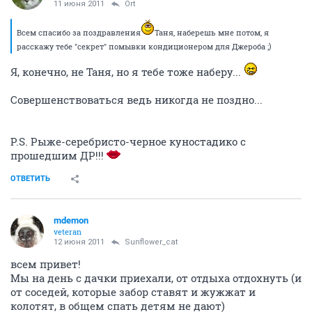
11 июня 2011
Ort
Всем спасибо за поздравления
Таня, наберешь мне потом, я
расскажу тебе "секрет" помывки кондиционером для Джероба ;)
Я, конечно, не Таня, но я тебе тоже наберу...
Совершенствоваться ведь никогда не поздно...
P.S. Рыже-серебристо-черное куностадико с
прошедшим ДР!!!
ОТВЕТИТЬ
mdemon
veteran
12 июня 2011
Sunflower_cat
всем привет!
Мы на день с дачки приехали, от отдыха отдохнуть (и
от соседей, которые забор ставят и жужжат и
колотят, в общем спать детям не дают)