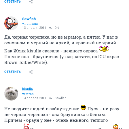
ОТВЕТИТЬ
Sawfish
v.i.p.пила
13 апреля 2011
Ort
Да, черная черепаха, но не мрамор, а пятно. У нас в
основном и черный не яркий, и красный не яркий...
Как Женя kisulia сказала - нежного окраса
По мне она - браунистая (у нас, кстати, по ICU окрас
Brown Torbie/White).
ОТВЕТИТЬ
kisulia
veteran
13 апреля 2011
Sawfish
Не вводите людей в заблуждение
Пуся - ни разу
не черная черепаха - она браунишка с белым.
Причем - браун у нее - очень нежного, теплого