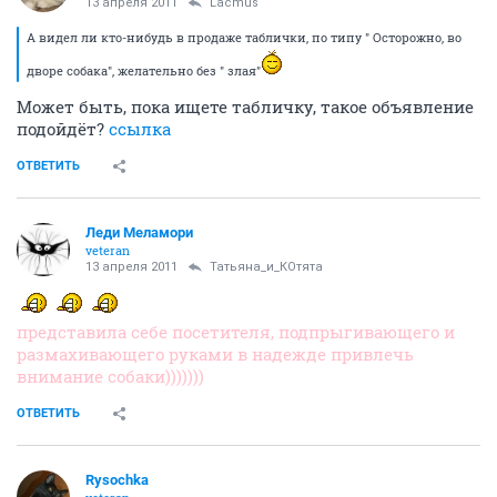
13 апреля 2011
Lacmus
А видел ли кто-нибудь в продаже таблички, по типу " Осторожно, во
дворе собака", желательно без " злая"
Может быть, пока ищете табличку, такое объявление
подойдёт?
ссылка
ОТВЕТИТЬ
Леди Меламори
veteran
13 апреля 2011
Татьяна_и_КОтята
представила себе посетителя, подпрыгивающего и
размахивающего руками в надежде привлечь
внимание собаки)))))))
ОТВЕТИТЬ
Rysochka