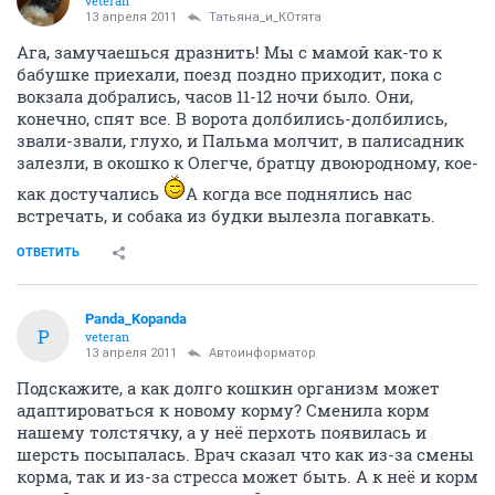
veteran
13 апреля 2011
Татьяна_и_КОтята
Ага, замучаешься дразнить! Мы с мамой как-то к
бабушке приехали, поезд поздно приходит, пока с
вокзала добрались, часов 11-12 ночи было. Они,
конечно, спят все. В ворота долбились-долбились,
звали-звали, глухо, и Пальма молчит, в палисадник
залезли, в окошко к Олегче, братцу двоюродному, кое-
как достучались
А когда все поднялись нас
встречать, и собака из будки вылезла погавкать.
ОТВЕТИТЬ
Panda_Kopanda
P
veteran
13 апреля 2011
Автоинформатор
Подскажите, а как долго кошкин организм может
адаптироваться к новому корму? Сменила корм
нашему толстячку, а у неё перхоть появилась и
шерсть посыпалась. Врач сказал что как из-за смены
корма, так и из-за стресса может быть. А к неё и корм