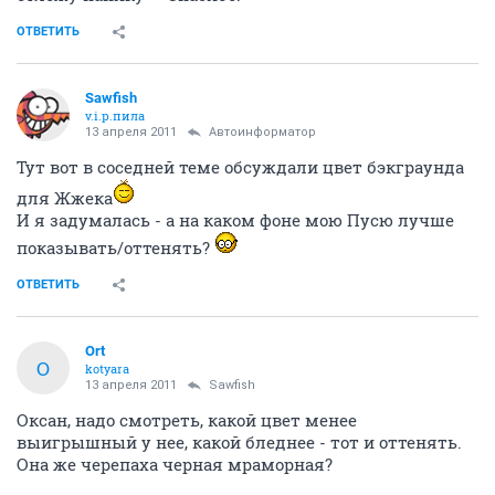
ОТВЕТИТЬ
Sawfish
v.i.p.пила
13 апреля 2011
Автоинформатор
Тут вот в соседней теме обсуждали цвет бэкграунда
для Жжека
И я задумалась - а на каком фоне мою Пусю лучше
показывать/оттенять?
ОТВЕТИТЬ
Ort
O
kotyara
13 апреля 2011
Sawfish
Оксан, надо смотреть, какой цвет менее
выигрышный у нее, какой бледнее - тот и оттенять.
Она же черепаха черная мраморная?