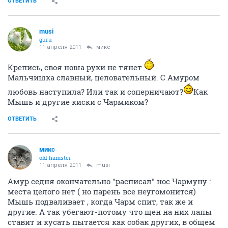
ОТВЕТИТЬ
musi
guru
11 апреля 2011
микс
Крепись, своя ноша руки не тянет
Мальчишка славный, целовательный. С Амуром
любовь наступила? Или так и соперничают?
Как
Мышь и другие киски с Чармиком?
ОТВЕТИТЬ
микс
old hamster
11 апреля 2011
musi
Амур седня окончательно "расписал" нос Чармуну :
места целого нет ( но парень все неугомонится)
Мышь подваливает , когда Чарм спит, так же и
другие. А так убегают-потому что щен на них лапы
ставит и кусать пытается как собак других, в общем