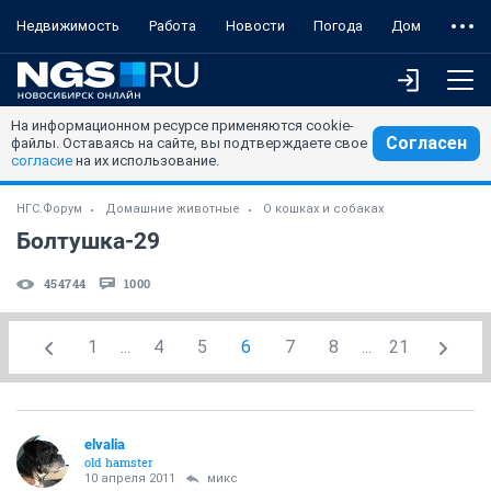
Недвижимость
Работа
Новости
Погода
Дом
На информационном ресурсе применяются cookie-
Согласен
файлы. Оставаясь на сайте, вы подтверждаете свое
согласие
на их использование.
НГС.Форум
Домашние животные
О кошках и собаках
Болтушка-29
454744
1000
1
...
4
5
6
7
8
...
21
elvalia
old hamster
10 апреля 2011
микс