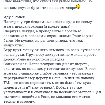
Счас выяснила, что суки таки умнее кобелей. Во
всяком случае бродячие в нашем дворе
Иду с Роней...
Навстречу три бездомные собаки, судя по всему
мама, щенок и охрана (а может папа)
Свернуть некуда, а прецеденты с грозным
облаиванием собаками-охранниками Роника уже
были. Не кусали, но рычали рядом, что тож
неприятно.
Беру прут, толку от него немного, но всеж лучше чем
голые руки. Прут несу аккуратно, не махаю, просто
держу, Роню на коротком поводке
Сближаемся. Папаша/охранник дыбит шерсть,
скалится, по внешнему готовится кинуться. В этот
момент слышно не слабое рычание - это мамаша
перекрывает ему дорогу к Роне. Рычит на папашу
ТАК... ее легко переводить можно было "ты куда
попер драчун?! а ну отвали". Кобель тут же
успокаивается и сваливает на несколько метров. Щен
пытается подойти к Роне, но мамаша его мягко
теснит в сторону.