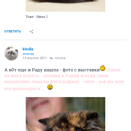
Тоже - Ника :)
ОТВЕТИТЬ
kisulia
veteran
13 апреля 2011
kisulia
А в0т еще и Раду нашла - фото с выставки
Никак
не могу понять - почему у Радки всегда такое
выражение лица на фотографиях - типа - как вы мне
все доооооороги.....