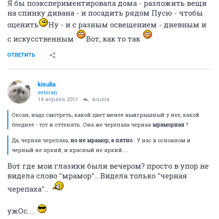
Я бы поэкспериментировала дома - разложить вещи
на спинку дивана - и посадить рядом Пусю - чтобы
оценить
Ну - и с разным освещением - дневным и
с искусственным
Вот, как то так
ОТВЕТИТЬ
kisulia
veteran
14 апреля 2011
kisulia
Оксан, надо смотреть, какой цвет менее выигрышный у нее, какой
бледнее - тот и оттенять. Она же черепаха черная
мраморная
?
Да, черная черепаха,
но не мрамор, а пятно
. У нас в основном и
черный не яркий, и красный не яркий....
Вот где мои глазики были вечером? просто в упор не
видела слово "мрамор".. Видела только "черная
черепаха"..
ужОс....