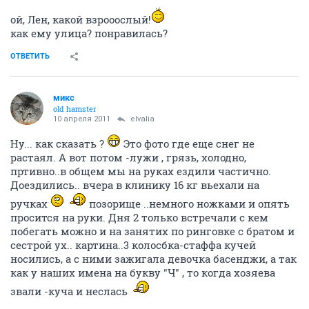
ой, Лен, какой взрооослый!
как ему улица? понравилась?
ОТВЕТИТЬ
микс
old hamster
10 апреля 2011
elvalia
Ну... как сказать ?
Это фото где еще снег не
растаял. А вот потом -лужи , грязь, холодно,
пртивно..в общем мы на руках ездили частично.
Доездились.. вчера в клинику 16 кг вьехали на
ручках
позорище ..немного ножками и опять
просится на руки. Дня 2 только встречали с кем
побегать можно и на занятих по ринговке с братом и
сестрой ух.. картина..3 колосбка-стаффа кучей
носились, а с ними зажигала девочка басенджи, а так
как у наших имена на букву "Ч" , то когда хозяева
звали -куча и неслась