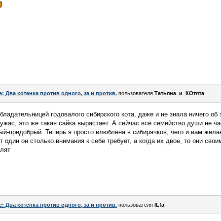
e: Два котенка против одного, за и против.
пользователя
Татьяна_и_КОтята
бладательницей годовалого сибирского кота, даже и не знала ничего об 
жас, это же такая сайка вырастает. А сейчас всё семейство души не чае
ый-предобрый. Теперь я просто влюблена в сибирячков, чего и вам жела
от один он столько внимания к себе требует, а когда их двое, то они св
елят
e: Два котенка против одного, за и против.
пользователя
ILfa