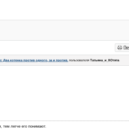
Пе
e: Два котенка против одного, за и против.
пользователя
Татьяна_и_КОтята
 тем легче его понимают.