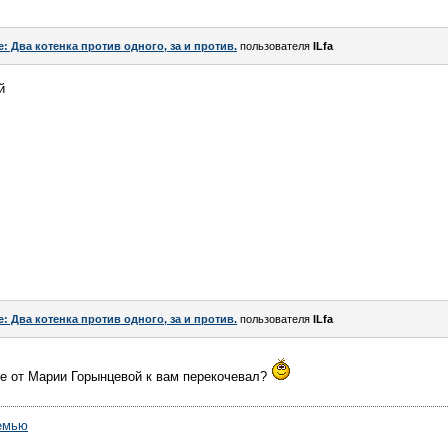
e: Два котенка против одного, за и против.
пользователя
ILfa
й
e: Два котенка против одного, за и против.
пользователя
ILfa
е от Марии Горынцевой к вам перекочевал?
емью