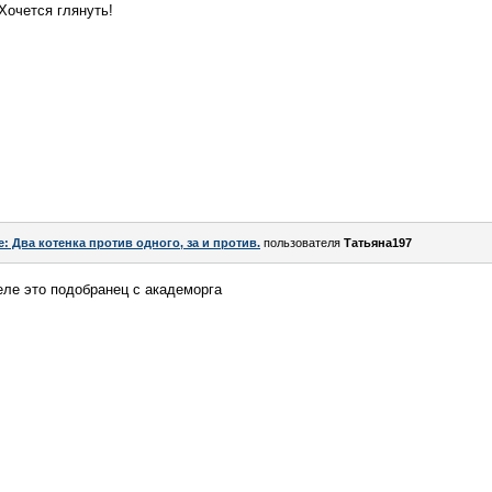
Хочется глянуть!
e: Два котенка против одного, за и против.
пользователя
Татьяна197
еле это подобранец с академорга