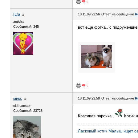
ILfa
18.11.09 22:56
Ответ на сообщение
R
activist
Сообщений: 345
вот еще фотка.. с подруженцие
микс
18.11.09 22:58
Ответ на сообщение
R
old hamster
Сообщений: 23728
Красивая парочка..
Котик н
Ласковый котик Малыш ищет с