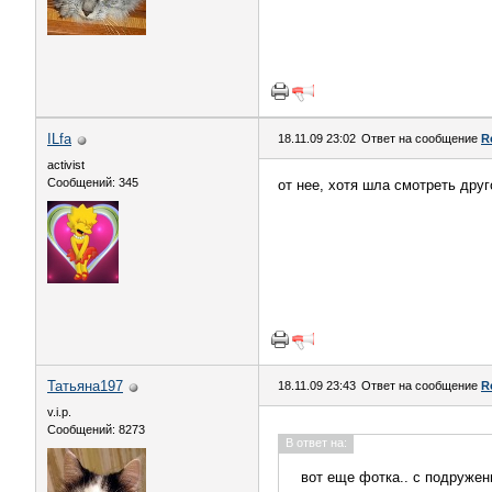
ILfa
18.11.09 23:02
Ответ на сообщение
R
activist
Сообщений: 345
от нее, хотя шла смотреть друго
Татьяна197
18.11.09 23:43
Ответ на сообщение
R
v.i.p.
Сообщений: 8273
В ответ на:
вот еще фотка.. с подружен