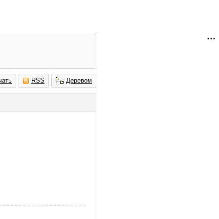
чать
RSS
Деревом