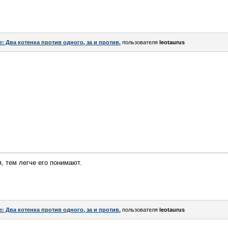
e: Два котенка против одного, за и против.
пользователя
leotaurus
 тем легче его понимают.
e: Два котенка против одного, за и против.
пользователя
leotaurus