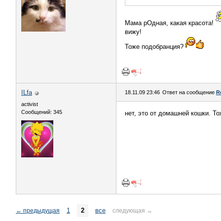
Мама рОдная, какая красота!
вижу!
Тоже подобранция?
ILfa
18.11.09 23:46
Ответ на сообщение
R
activist
Сообщений: 345
нет, это от домашней кошки. Т
1
2
все
←
предыдущая
следующая
→