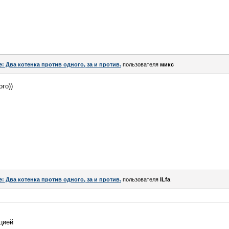
e: Два котенка против одного, за и против.
пользователя
микс
го))
e: Два котенка против одного, за и против.
пользователя
ILfa
цией