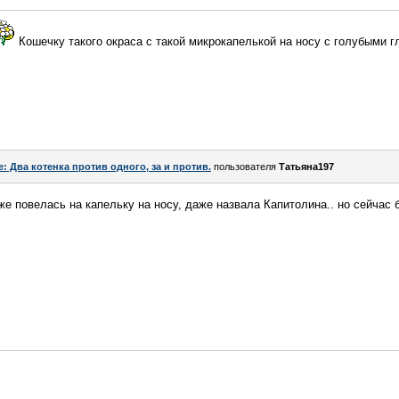
Кошечку такого окраса с такой микрокапелькой на носу с голубыми 
e: Два котенка против одного, за и против.
пользователя
Татьяна197
оже повелась на капельку на носу, даже назвала Капитолина.. но сейчас