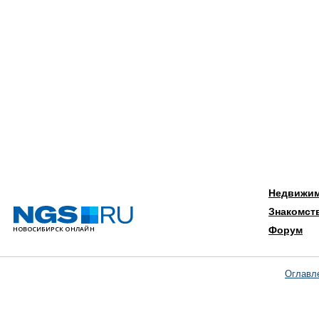
Недвижи
Знакомст
Форум
Оглавл