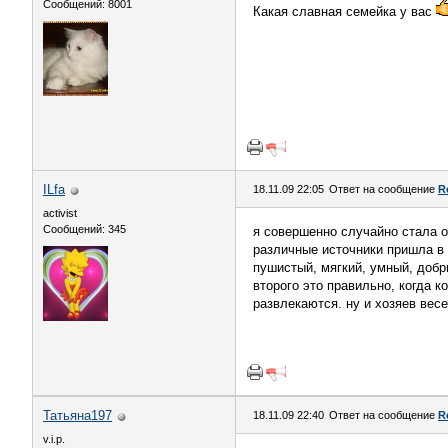
Сообщений: 8001
Какая славная семейка у вас
ILfa
18.11.09 22:05
Ответ на сообщение
R
activist
Сообщений: 345
я совершенно случайно стала о
различные источники пришла в у
пушистый, мягкий, умный, добр
второго это правильно, когда к
развлекаются. ну и хозяев вес
Татьяна197
18.11.09 22:40
Ответ на сообщение
R
v.i.p.