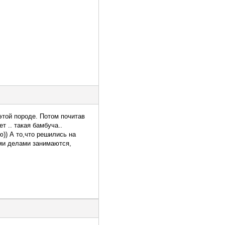
этой породе. Потом почитав
т .. такая бамбуча..
ю)) А то,что решились на
оими делами занимаются,