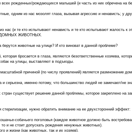
ля всех рожденных/рождающихся малышей (и часть из них обречена на б
тные, одним из нас мозолят глаза, вызывая агрессию и ненависть; у др
из нас (и те кто испытывают ненависть и те кто испытывают жалость к 
ЗДОМНЫХ ЖИВОТНЫХ.
 берутся животные на улице? И кто виноват в данной проблеме?
й, которая бросается в глаза, являются безответственные хозяева, кото
обак на улицы, выставляют в подъезды.
 масштабной причиной (по числу проявлений) является размножение дом
а и серьезна, именно потому, что большинство людей не замечают/не зн
 стран существует решение данной проблемы, которое закреплено на за
и стерилизации, нужно обратить внимание на ее двухсторонний эффект:
кошачье-собачьего поголовья (каждое животное должно быть востребован
, то и не стоит допускать рождения ненужных животных).
го и жизни (как животных, так и их хозяев).