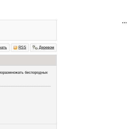
чать
RSS
Деревом
 поразмножать беспородных