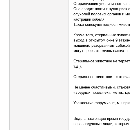
Стерилизация увеличивает каче
Она сводит почти к нулю риск 
опухолей половых органов и м
кастрации кобеля.
Также совокупляющиеся животн
Кроме того, стерильные животн
выход в открытом окне 9 этажн
машиной, разорванным собакой 
могут прервать жизнь наших л
Стерильное животное не теряет
т.д.).
Стерильное животное – это сч
Не менее счастливыми, станов
«вредных привычек»: меток, кр
Уважаемые форумчане, мы приз
Ведь в настоящее время госуд
неравнодушные люди, которым 