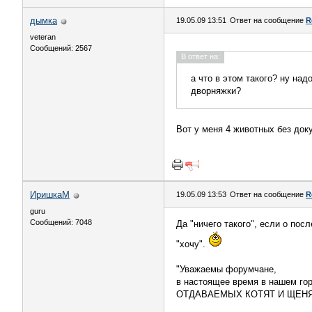
дымка
19.05.09 13:51
Ответ на сообщение
R
veteran
Сообщений: 2567
В ответ на:
а что в этом такого? ну на
дворняжки?
Вот у меня 4 животных без док
ИришкаМ
19.05.09 13:53
Ответ на сообщение
R
guru
Сообщений: 7048
Да "ничего такого", если о по
"хочу".
"Уважаемы форумчане,
в настоящее время в нашем г
ОТДАВАЕМЫХ КОТЯТ И ЩЕНЯ