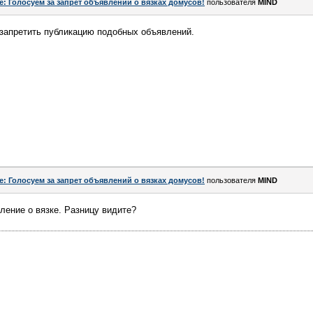
e: Голосуем за запрет объявлений о вязках домусов!
пользователя
MIND
 запретить публикацию подобных объявлений.
e: Голосуем за запрет объявлений о вязках домусов!
пользователя
MIND
ление о вязке. Разницу видите?