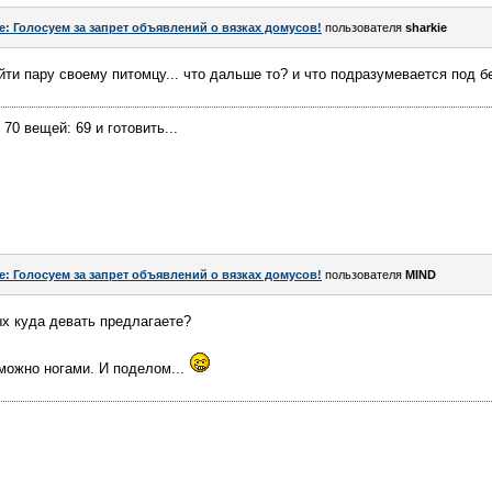
e: Голосуем за запрет объявлений о вязках домусов!
пользователя
sharkie
найти пару своему питомцу... что дальше то? и что подразумевается под
0 вещей: 69 и готовить...
e: Голосуем за запрет объявлений о вязках домусов!
пользователя
MIND
х куда девать предлагаете?
можно ногами. И поделом...