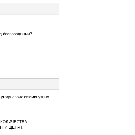
под беспородными?
в угоду своих сиюминутных
ОК КОЛИЧЕСТВА
Т И ЩЕНЯТ.