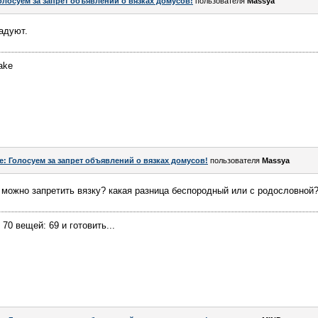
олосуем за запрет объявлений о вязках домусов!
пользователя
Massya
адуют.
make
e: Голосуем за запрет объявлений о вязках домусов!
пользователя
Massya
ак можно запретить вязку? какая разница беспородный или с родословной
0 вещей: 69 и готовить...