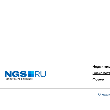
Недвижи
Знакомст
Форум
Оглавл