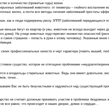
ство и количество (прожитые годы) жизни.
серьезных заболеваний животного: от пиометры – гнойного воспаления м
олочных желез, а почти все методы лечения заболеваний простаты эффе
ые, как и люди подвержены риску ЗППП (заболеваний передающихся п
ые меньше бегут из квартир (и увы, животное не всегда выходит через д
ого дома). На улице животных подстерегают множество опасностей (рис
и самое страшное – попасть в руки к злому человеку). Указанные мно
юбимцев.
 своих профессиональных качеств и черт характера (ловить мышей, люб
астливое существо, которое не отягощено проблемами «неудовлетворенн
ятся и владельцы стерильных животных. Ведь они имеют довольное, ве
иков, течки…
ываем Вас не быть безучастными и задуматься над существующей про
арство не считает должным принимать участие в проблемах бездомных 
не все равно, что происходит в наших дворах, домах и сердцах…