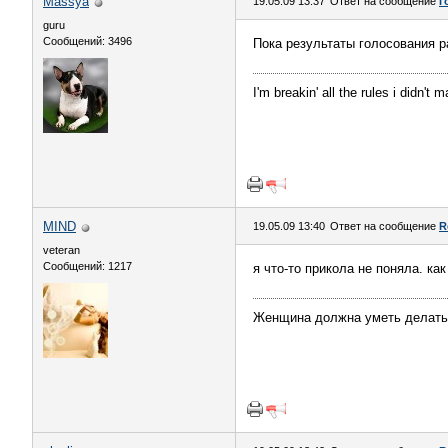
Massya
19.05.09 13:37
Ответ на сообщение
Г
guru
Сообщений: 3496
Пока результаты голосования р
I'm breakin' all the rules i didn't 
MIND
19.05.09 13:40
Ответ на сообщение
R
veteran
Сообщений: 1217
я что-то прикола не поняла. к
Женщина должна уметь делать 7