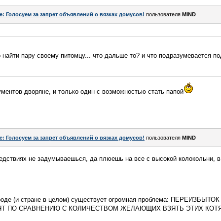
e: Голосуем за запрет объявлений о вязках домусов!
пользователя
MIND
до найти пару своему питомцу... что дальше то? и что подразумевается 
ументов-дворяне, и только один с возможностью стать папой
e: Голосуем за запрет объявлений о вязках домусов!
пользователя
MIND
следствиях не задумываешься, да плюешь на все с высокой колокольни, 
ороде (и стране в целом) существует огромная проблема: ПЕРЕИЗБЫТ
Т ПО СРАВНЕНИЮ С КОЛИЧЕСТВОМ ЖЕЛАЮЩИХ ВЗЯТЬ ЭТИХ КОТЯ