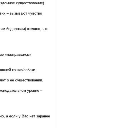
ездомное существование).
угих – вызывают чувство
этим бедолагам) желают, что
рые «наигравшись»
ашней кошки/собаки.
ают о ее существовании.
конодательном уровне –
о, а если у Вас нет заранее