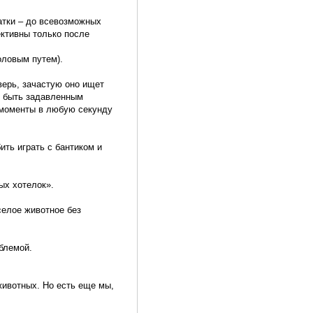
атки – до всевозможных
ктивны только после
оловым путем).
верь, зачастую оно ищет
к быть задавленным
ю моменты в любую секунду
ить играть с бантиком и
ых хотелок».
селое животное без
блемой.
животных. Но есть еще мы,