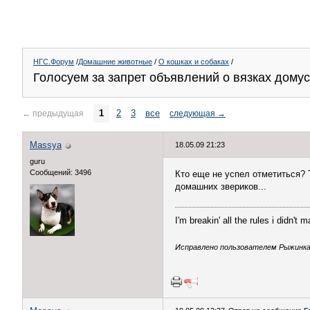
НГС.Форум
/
Домашние животные
/
О кошках и собаках
/
Голосуем за запрет объявлений о вязках домус
1
2
3
все
←
предыдущая
следующая
→
Massya
18.05.09 21:23
guru
Сообщений: 3496
Кто еще не успел отметиться? 
домашних звериков...
I'm breakin' all the rules i didn't 
Исправлено пользователем Рыжинка (