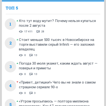
ТОП 5
Кто тут воду мутит? Почему нельзя купаться
1
после 2 августа
17 411
28
Стоит меньше 500 тысяч: в Новосибирске на
2
торги выставили серый Infiniti — его заложил
владелец
0
13
Погода 30 июля укажет, каким ждать август —
3
поверья и приметы
0
13
«Привет, детишки!» Чего вы не знали о самом
4
страшном сериале 90-х
0
3
«Утром просыпаюсь — полтора миллиона
5