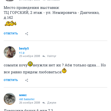
Место проведения выставки:
ТЦ ГОРСКИЙ, 2 этаж - ул. Немировича - Данченко,
д.142
ОТВЕТИТЬ
besty5
v.i.p.
25 ноября 2008
Valmyr
сомали хочу
неужли нет их ? Аби только одна.... Но
все равно придем любоваться
ОТВЕТИТЬ
микс
old hamster
26 ноября 2008
Джули
Домусики будут 6 или 7 ?