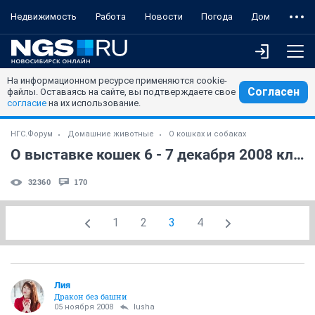
Недвижимость
Работа
Новости
Погода
Дом
На информационном ресурсе применяются cookie-
Согласен
файлы. Оставаясь на сайте, вы подтверждаете свое
согласие
на их использование.
НГС.Форум
Домашние животные
О кошках и собаках
О выставке кошек 6 - 7 декабря 2008 клуб "Азия"
32360
170
1
2
3
4
Лия
Дракон без башни
05 ноября 2008
lusha