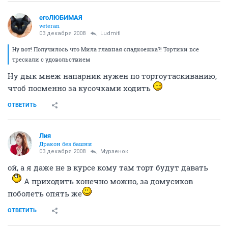
егоЛЮБИМАЯ
veteran
03 декабря 2008
Ludmitl
Ну вот! Получилось что Мила главная сладкоежка?! Тортики все
трескали с удовольствием
Ну дык мнеж напарник нужен по тортоутаскиванию,
чтоб посменно за кусочками ходить
ОТВЕТИТЬ
Лия
Дракон без башни
03 декабря 2008
Мурзенок
ой, а я даже не в курсе кому там торт будут давать
А приходить конечно можно, за домусиков
поболеть опять же
ОТВЕТИТЬ