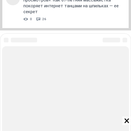
просмотров». Как 67-летняя массажистка
покоряет интернет танцами на шпильках — ее
секрет
0
26