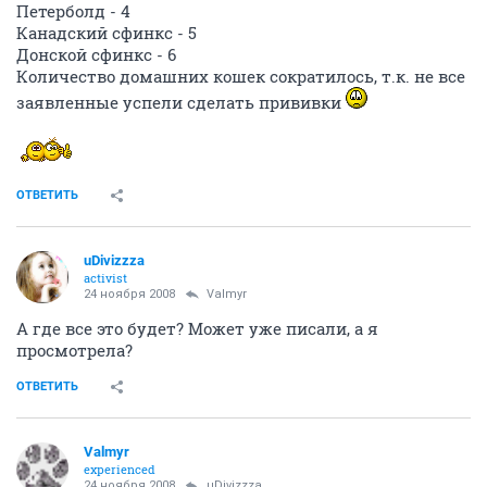
Петерболд - 4
Канадский сфинкс - 5
Донской сфинкс - 6
Количество домашних кошек сократилось, т.к. не все
заявленные успели сделать прививки
ОТВЕТИТЬ
uDivizzza
activist
24 ноября 2008
Valmyr
А где все это будет? Может уже писали, а я
просмотрела?
ОТВЕТИТЬ
Valmyr
experienced
24 ноября 2008
uDivizzza