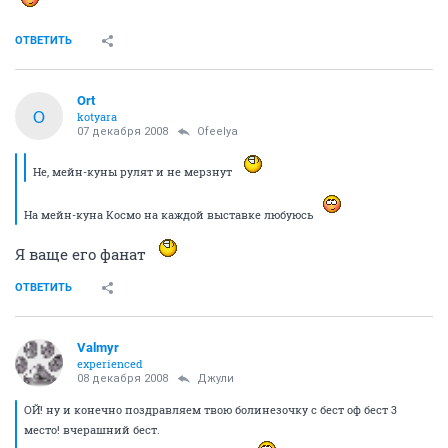
ОТВЕТИТЬ
Ort
O
kotyara
07 декабря 2008
Ofeelya
Не, мейн-куны рулят и не мерзнут
На мейн-куна Космо на каждой выставке любуюсь
Я ваще его фанат
ОТВЕТИТЬ
Valmyr
experienced
08 декабря 2008
Джули
ОЙ! ну и конечно поздравляем твою болинезочку с бест оф бест 3
место! вчерашний бест.