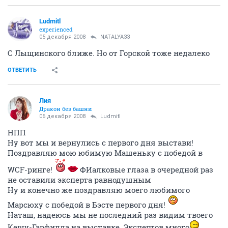
Ludmitl
experienced
05 декабря 2008
NATALYA33
С Лыщинского ближе. Но от Горской тоже недалеко
ОТВЕТИТЬ
Лия
Дракон без башни
06 декабря 2008
Ludmitl
НПП
Ну вот мы и вернулись с первого дня выстави!
Поздравляю мою юбимую Машеньку с победой в
WCF-ринге!
ФИалковые глаза в очередной раз
не оставили эксперта равнодушным
Ну и конечно же поздравляю моего любимого
Марсюху с победой в Бэсте первого дня!
Наташ, надеюсь мы не последний раз видим твоего
Кешу-Гарфилда на выставке. Экспертов много