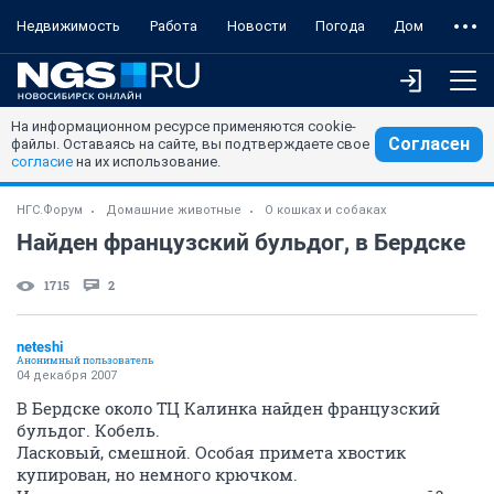
Недвижимость
Работа
Новости
Погода
Дом
На информационном ресурсе применяются cookie-
Согласен
файлы. Оставаясь на сайте, вы подтверждаете свое
согласие
на их использование.
НГС.Форум
Домашние животные
О кошках и собаках
Найден французский бульдог, в Бердске
1715
2
neteshi
Анонимный пользователь
04 декабря 2007
В Бердске около ТЦ Калинка найден французский
бульдог. Кобель.
Ласковый, смешной. Особая примета хвостик
купирован, но немного крючком.