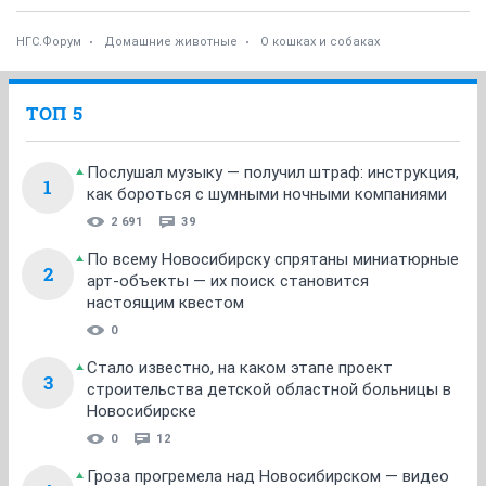
НГС.Форум
Домашние животные
О кошках и собаках
ТОП 5
Послушал музыку — получил штраф: инструкция,
1
как бороться с шумными ночными компаниями
2 691
39
По всему Новосибирску спрятаны миниатюрные
2
арт-объекты — их поиск становится
настоящим квестом
0
Стало известно, на каком этапе проект
3
строительства детской областной больницы в
Новосибирске
0
12
Гроза прогремела над Новосибирском — видео