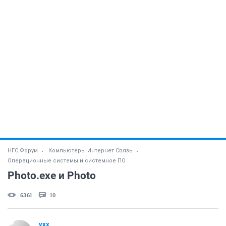
НГС.Форум
Компьютеры Интернет Связь
Операционные системы и системное ПО
Photo.exe и Photo
6361
10
yxx