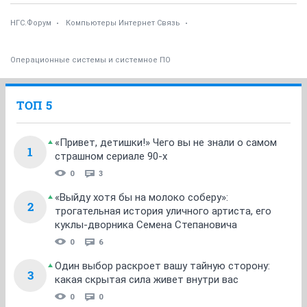
НГС.Форум
Компьютеры Интернет Связь
Операционные системы и системное ПО
ТОП 5
«Привет, детишки!» Чего вы не знали о самом
1
страшном сериале 90-х
0
3
«Выйду хотя бы на молоко соберу»:
2
трогательная история уличного артиста, его
куклы-дворника Семена Степановича
0
6
Один выбор раскроет вашу тайную сторону:
3
какая скрытая сила живет внутри вас
0
0