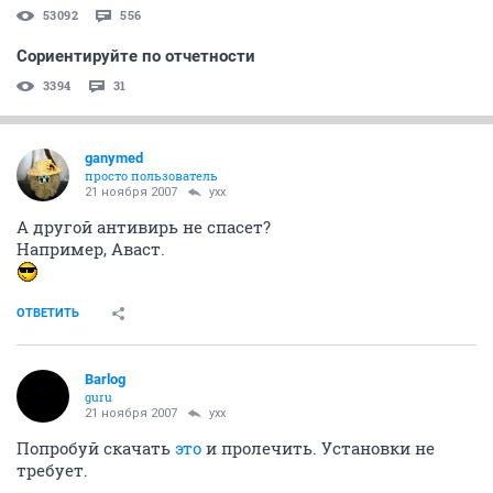
53092
556
Сориентируйте по отчетности
3394
31
ganymed
просто пользователь
21 ноября 2007
yxx
А другой антивирь не спасет?
Например, Аваст.
ОТВЕТИТЬ
Barlog
guru
21 ноября 2007
yxx
Попробуй скачать
это
и пролечить. Установки не
требует.