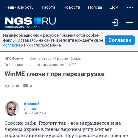
Недвижимость
Работа
Новости
Погода
Дом
На информационном ресурсе применяются cookie-
Согласен
файлы. Оставаясь на сайте, вы подтверждаете свое
согласие
на их использование.
НГС.Форум
Компьютеры Интернет Связь
Операционные системы и системное ПО
WinME глючит при перезагрузке
3181
8
Aлексей
veteran
04 июня 2004
Собссно сабж. Глючит так - все закрывается и на
черном экране в левом верхнем углу мигает
горизонтальный курсор. Шоу продолжается пока не