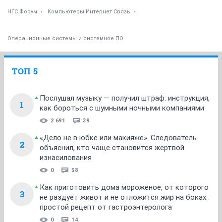
НГС.Форум
Компьютеры Интернет Связь
Операционные системы и системное ПО
ТОП 5
Послушал музыку — получил штраф: инструкция,
1
как бороться с шумными ночными компаниями
2 691
39
«Дело не в юбке или макияже». Следователь
2
объяснил, кто чаще становится жертвой
изнасилования
0
58
Как приготовить дома мороженое, от которого
3
не раздует живот и не отложится жир на боках:
простой рецепт от гастроэнтеролога
0
14