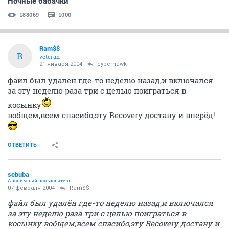
Ночные бабачки
188069
1000
Ram$$
R
veteran
21 января 2004
cyberhawk
файл был удалён где-то неделю назад,и включался
за эту неделю раза три с целью поиграться в
косынку
вобщем,всем спасибо,эту Recovery достану и вперёд!
ОТВЕТИТЬ
sebuba
Анонимный пользователь
07 февраля 2004
Ram$$
файл был удалён где-то неделю назад,и включался
за эту неделю раза три с целью поиграться в
косынку вобщем,всем спасибо,эту Recovery достану и