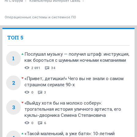
НГС.Форум
Компьютеры Интернет Связь
Операционные системы и системное ПО
ТОП 5
Послушал музыку — получил штраф: инструкция,
1
как бороться с шумными ночными компаниями
2 691
34
«Привет, детишки!» Чего вы не знали о самом
2
страшном сериале 90-х
0
3
«Выйду хотя бы на молоко соберу»:
3
трогательная история уличного артиста, его
куклы-дворника Семена Степановича
0
6
«Такой маленький, а уже батя»: 10-летний