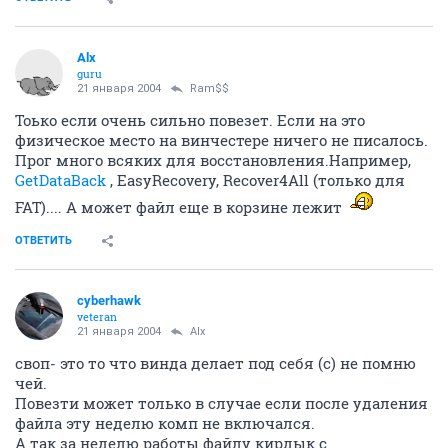
Alx
guru
21 января 2004
Ram$$
Тоько если очень сильно повезет. Если на это
физическое место на винчестере ничего не писалось.
Прог много всяких для восстановления.Например,
GetDataBack
, EasyRecovery, Recover4All (только для
FAT).... А может файл еще в корзине лежит
ОТВЕТИТЬ
cyberhawk
veteran
21 января 2004
Alx
своп- это то что винда делает под себя (с) не помню
чей.
Повезти может только в случае если после удаления
файла эту неделю комп не включался.
А так за неделю работы файлу кирдык с