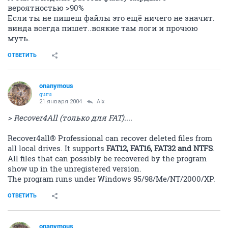
вероятностью >90%
Если ты не пишеш файлы это ещё ничего не значит.
винда всегда пишет..всякие там логи и прочюю
муть.
ОТВЕТИТЬ
onanymous
guru
21 января 2004
Alx
> Recover4All (только для FAT)....
Recover4all® Professional can recover deleted files from
all local drives. It supports
FAT12, FAT16, FAT32 and NTFS
.
All files that can possibly be recovered by the program
show up in the unregistered version.
The program runs under Windows 95/98/Me/NT/2000/XP.
ОТВЕТИТЬ
onanymous