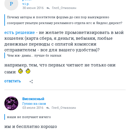
P
v.i.p.
30 июня 2016
Глеб_Отмазкин
Почему авторы и посетители форума до сих пор вынужденно
созерцают унылую рекламу рекламного отдела нгс и Яндекс.директ?
есть решение
- не желаете промонетизировать в мой
кошелек (карта сбера, я.деньги, вебмани, любые
денежные переводы с оплатой комиссии
отправителем - все для вашего удобства)?
Чем жж- дамы... лучше бз эшных
например, тем, что первых читают не только они
сами
ОТВЕТИТЬ
Високосный
Гуляю на свои
03 июля 2016
Глеб_Отмазкин
наши не получают ничего
им и бесплатно хорошо