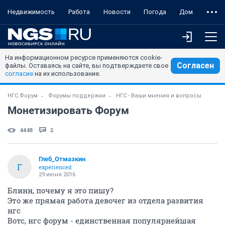
Недвижимость
Работа
Новости
Погода
Дом
На информационном ресурсе применяются cookie-
Согласен
файлы. Оставаясь на сайте, вы подтверждаете свое
согласие
на их использование.
НГС.Форум
Форумы поддержки
НГС - Ваши мнения и вопросы
Монетизировать Форум
4448
2
Глеб_Отмазкин
Г
experienced
29 июня 2016
Блинн, почему я это пишу?
Это же прямая работа девочег из отдела развития
нгс
Вотс, нгс форум - единственная популярнейшая