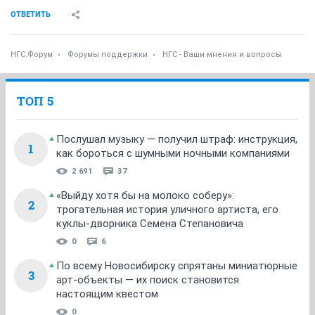
ОТВЕТИТЬ
НГС.Форум
Форумы поддержки
НГС - Ваши мнения и вопросы
ТОП 5
Послушал музыку — получил штраф: инструкция,
1
как бороться с шумными ночными компаниями
2 691
37
«Выйду хотя бы на молоко соберу»:
2
трогательная история уличного артиста, его
куклы-дворника Семена Степановича
0
6
По всему Новосибирску спрятаны миниатюрные
3
арт-объекты — их поиск становится
настоящим квестом
0