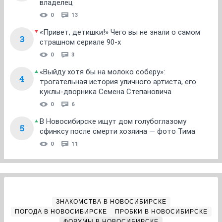
владелец
0
13
«Привет, детишки!» Чего вы не знали о самом
3
страшном сериале 90-х
0
3
«Выйду хотя бы на молоко соберу»:
4
трогательная история уличного артиста, его
куклы-дворника Семена Степановича
0
6
В Новосибирске ищут дом голубоглазому
5
сфинксу после смерти хозяина — фото Тима
0
11
ЗНАКОМСТВА В НОВОСИБИРСКЕ
ПОГОДА В НОВОСИБИРСКЕ
ПРОБКИ В НОВОСИБИРСКЕ
ФОРУМЫ В НОВОСИБИРСКЕ