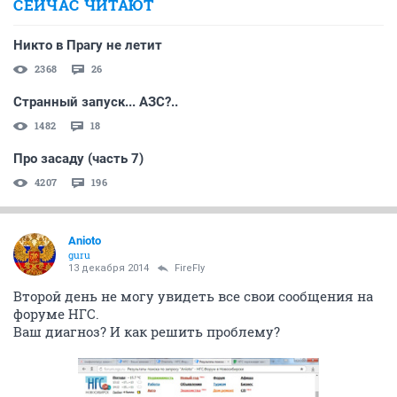
СЕЙЧАС ЧИТАЮТ
Никто в Прагу не летит
2368
26
Странный запуск... АЗС?..
1482
18
Про засаду (часть 7)
4207
196
Anioto
guru
13 декабря 2014
FireFly
Второй день не могу увидеть все свои сообщения на
форуме НГС.
Ваш диагноз? И как решить проблему?