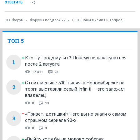
ОТВЕТИТЬ
НГС.Форум
Форумы поддержки
НГС - Ваши мнения и вопросы
ТОП 5
Кто тут воду мутит? Почему нельзя купаться
1
после 2 августа
17 411
28
Стоит меньше 500 тысяч: в Новосибирске на
2
торги выставили серый Infiniti — его заложил
владелец
0
13
«Привет, детишки!» Чего вы не знали о самом
3
страшном сериале 90-х
0
3
«Выйду хотя бы на молоко соберу»: