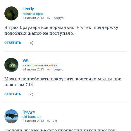
FireFly
rainbow light
24 июня 2013
Градус
В трех браузера все нормально. + в тех. поддержку
подобных жалоб не поступало.
ОТВЕТИТЬ
Vitt
ёжик. зилёный ёжик
24 июня 2013
Градус
Можно попробовать покрутить колесико мыши при
нажатом Сtrl.
ОТВЕТИТЬ
Градус
old hamster
24 июня 2013
Vitt
Господи, ну как же я-то пропустил такой простой