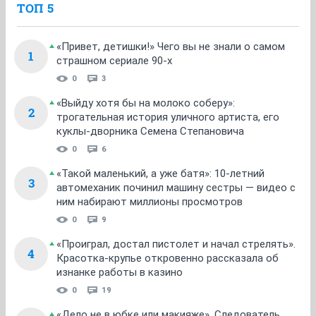
ТОП 5
«Привет, детишки!» Чего вы не знали о самом
1
страшном сериале 90-х
0
3
«Выйду хотя бы на молоко соберу»:
2
трогательная история уличного артиста, его
куклы-дворника Семена Степановича
0
6
«Такой маленький, а уже батя»: 10-летний
3
автомеханик починил машину сестры — видео с
ним набирают миллионы просмотров
0
9
«Проиграл, достал пистолет и начал стрелять».
4
Красотка-крупье откровенно рассказала об
изнанке работы в казино
0
19
«Дело не в юбке или макияже». Следователь