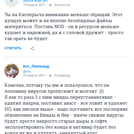
Р
Ангел или Бес
19 марта 2011
Kazanova
Ты на Касперыча внимания меньше обращай. Этот
дундук может и на вполне безобидные файлы
материться. Поставь NOD - он и ресурсов меньше
кушает и надежней, да и с головой дружит - просто
так орать не будет.
ОТВЕТИТЬ
Кот_Леопольд
guru
21 марта 2011
Ругивлад
Конечно, потому ты им и пользуешся, что он
половину вирусов пропускает и молчит :)))
Я как то раза 3 с ним винды переустанавливал -
удалил нахрен, поставил аваст - все ловит и удаляет.
НО, как писали выше - надо поставить все последние
обновления на Винды и Яву - иначе свежие вирусы
будут просто напросто старые дыры в софте
эксплуатировать без конца и антивир будет без
конца их же и удалять, замкнутый круг.