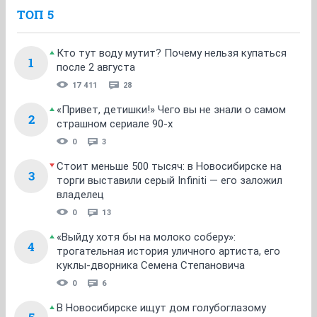
ТОП 5
Кто тут воду мутит? Почему нельзя купаться
1
после 2 августа
17 411
28
«Привет, детишки!» Чего вы не знали о самом
2
страшном сериале 90-х
0
3
Стоит меньше 500 тысяч: в Новосибирске на
3
торги выставили серый Infiniti — его заложил
владелец
0
13
«Выйду хотя бы на молоко соберу»:
4
трогательная история уличного артиста, его
куклы-дворника Семена Степановича
0
6
В Новосибирске ищут дом голубоглазому