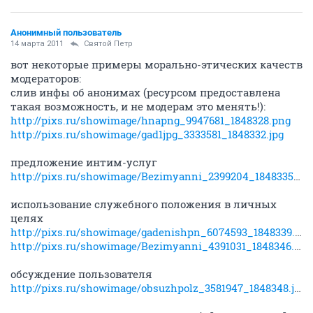
Анонимный пользователь
14 марта 2011
Святой Петр
вот некоторые примеры морально-этических качеств
модераторов:
слив инфы об анонимах (ресурсом предоставлена
такая возможность, и не модерам это менять!):
http://pixs.ru/showimage/hnapng_9947681_1848328.png
http://pixs.ru/showimage/gad1jpg_3333581_1848332.jpg
предложение интим-услуг
http://pixs.ru/showimage/Bezimyanni_2399204_1848335.jpg
использование служебного положения в личных
целях
http://pixs.ru/showimage/gadenishpn_6074593_1848339.png
http://pixs.ru/showimage/Bezimyanni_4391031_1848346.jpg
обсуждение пользователя
http://pixs.ru/showimage/obsuzhpolz_3581947_1848348.jpg