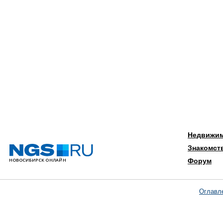
Недвижи
Знакомст
Форум
Оглавл