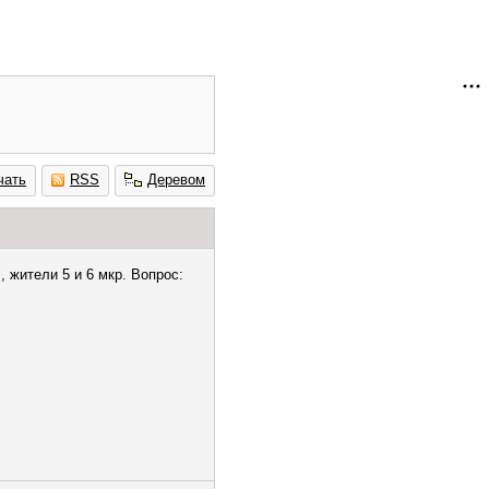
чать
RSS
Деревом
, жители 5 и 6 мкр. Вопрос: