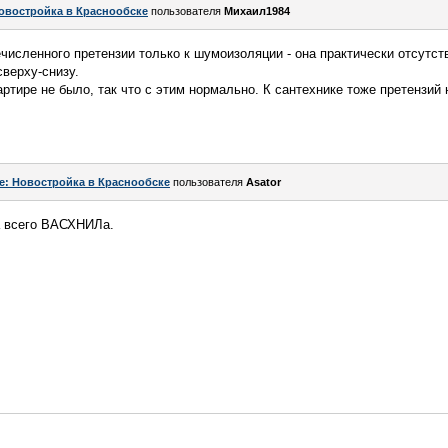
овостройка в Краснообске
пользователя
Михаил1984
ечисленного претензии только к шумоизоляции - она практически отсутс
сверху-снизу.
артире не было, так что с этим нормально. К сантехнике тоже претензий 
e: Новостройка в Краснообске
пользователя
Asator
а всего ВАСХНИЛа.