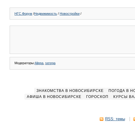
НГС.Форум
/
Недвижимость
/
Новостройки
/
Модераторы:
Alippa
,
serega
ЗНАКОМСТВА В НОВОСИБИРСКЕ
ПОГОДА В 
АФИША В НОВОСИБИРСКЕ
ГОРОСКОП
КУРСЫ ВА
RSS: темы