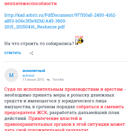
неплатежеспособности
http://kad.arbitr.ru/PdfDocument/977f10a5-2450-4162-
a853-b06c3f3e923d/A45-3600-
2015_20150416_Reshenie.pdf
На что строить то собирались?
ОТВЕТИТЬ
монолитный
М
activist
17 июня 2015
Tem4ik
Судя по исполнительным производствам и арестам
-
необходимо принять меры к розыску денежных
средств и имеющегося у юридического лица
имущества, в срочном порядке
собраться и сменить
председателя ЖСК
, разработать дальнейший план
действий.
Привлечение властей и
правоохранительных органов к этой ситуации может
дать свой положительный результат.