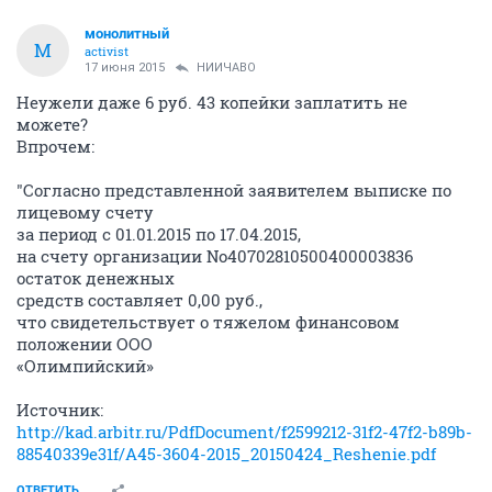
монолитный
М
activist
17 июня 2015
НИИЧАВО
Неужели даже 6 руб. 43 копейки заплатить не
можете?
Впрочем:
"Согласно представленной заявителем выписке по
лицевому счету
за период с 01.01.2015 по 17.04.2015,
на счету организации No40702810500400003836
остаток денежных
средств составляет 0,00 руб.,
что свидетельствует о тяжелом финансовом
положении ООО
«Олимпийский»
Источник:
http://kad.arbitr.ru/PdfDocument/f2599212-31f2-47f2-b89b-
88540339e31f/A45-3604-2015_20150424_Reshenie.pdf
ОТВЕТИТЬ