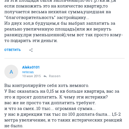
если помножить это на количество квартир,то
получается весьма нехилая сумма,ушедшая на
"благотворительность" застройщику...
Из двух зол,в будущем,я бы выбрал заплатить за
реально увеличенную площадь(или же вернуть
разницу,при уменьшенной),чем вот так просто кому-
то подарить эти деньги.
ОТВЕТИТЬ
Aleks0101
A
veteran
10 мая 2015
Rassen
Вы контролируйте себя хоть немного.
У Вас оказалась на 0,15 м кв больше квартира, вас за
это и просят доплатить. К чему эти истерики?
вас же не просто так доплатить требуют.
и что за смех..10 тыс... огромная сумма...
у нас в дирекции так тыс по 100 доплата была... 1,5-2
метра увеличение, и то таких истерических реакций
не было.