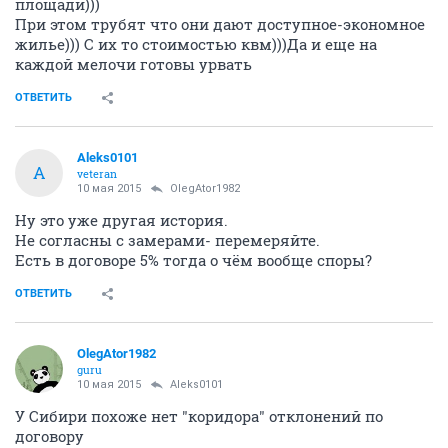
площади)))
При этом трубят что они дают доступное-экономное
жилье))) С их то стоимостью квм)))Да и еще на
каждой мелочи готовы урвать
ОТВЕТИТЬ
Aleks0101
A
veteran
10 мая 2015
OlegAtor1982
Ну это уже другая история.
Не согласны с замерами- перемеряйте.
Есть в договоре 5% тогда о чём вообще споры?
ОТВЕТИТЬ
OlegAtor1982
guru
10 мая 2015
Aleks0101
У Сибири похоже нет "коридора" отклонений по
договору