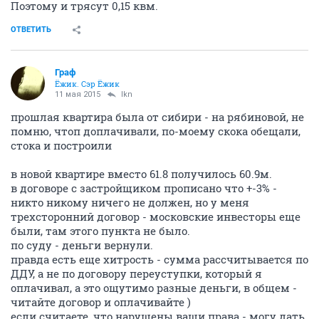
Поэтому и трясут 0,15 квм.
ОТВЕТИТЬ
Граф
Ёжик. Сэр Ёжик
11 мая 2015
lkn
прошлая квартира была от сибири - на рябиновой, не
помню, чтоп доплачивали, по-моему скока обещали,
стока и построили
в новой квартире вместо 61.8 получилось 60.9м.
в договоре с застройщиком прописано что +-3% -
никто никому ничего не должен, но у меня
трехсторонний договор - московские инвесторы еще
были, там этого пункта не было.
по суду - деньги вернули.
правда есть еще хитрость - сумма рассчитывается по
ДДУ, а не по договору переуступки, который я
оплачивал, а это ощутимо разные деньги, в общем -
читайте договор и оплачивайте )
если считаете, что нарушены ваши права - могу дать