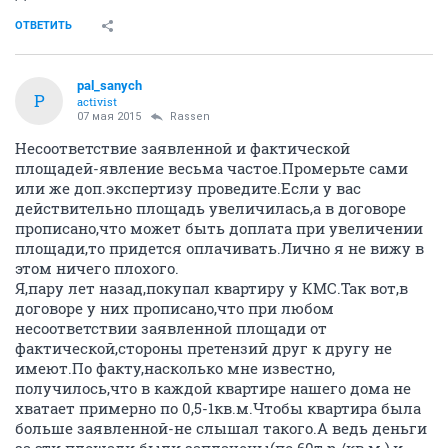
ОТВЕТИТЬ
pal_sanych
P
activist
07 мая 2015
Rassen
Несоответствие заявленной и фактической
площадей-явление весьма частое.Промерьте сами
или же доп.экспертизу проведите.Если у вас
действительно площадь увеличилась,а в договоре
прописано,что может быть доплата при увеличении
площади,то придется оплачивать.Лично я не вижу в
этом ничего плохого.
Я,пару лет назад,покупал квартиру у КМС.Так вот,в
договоре у них прописано,что при любом
несоответствии заявленной площади от
фактической,стороны претензий друг к другу не
имеют.По факту,насколько мне известно,
получилось,что в каждой квартире нашего дома не
хватает примерно по 0,5-1кв.м.Чтобы квартира была
больше заявленной-не слышал такого.А ведь деньги
за эти площади были заплачены(по 60т.р./кв.м.),и