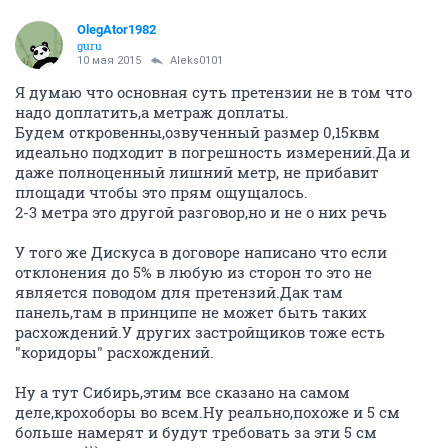
OlegAtor1982
guru
10 мая 2015
Aleks0101
Я думаю что основная суть претензии не в том что
надо доплатить,а метраж доплаты.
Будем откровенны,озвученный размер 0,15квм
идеально подходит в погрешность измерений.Да и
даже полноценный лишний метр, не прибавит
площади чтобы это прям ощущалось.
2-3 метра это другой разговор,но и не о них речь
У того же Дискуса в договоре написано что если
отклонения до 5% в любую из сторон то это не
является поводом для претензий.Дак там
панель,там в принципе не может быть таких
расхождений.У других застройщиков тоже есть
"коридоры" расхождений.
Ну а тут Сибирь,этим все сказано на самом
деле,крохоборы во всем.Ну реально,похоже и 5 см
больше намерят и будут требовать за эти 5 см