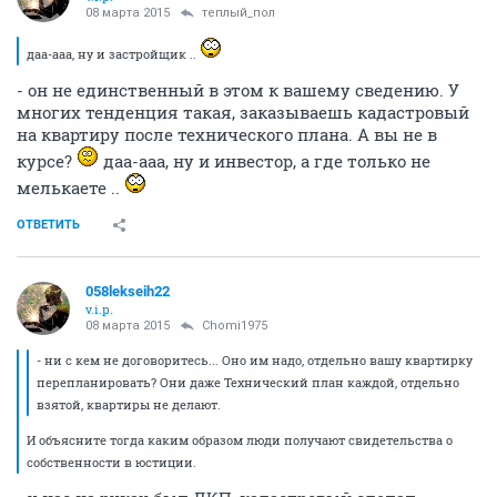
08 марта 2015
теплый_пол
даа-ааа, ну и застройщик ..
- он не единственный в этом к вашему сведению. У
многих тенденция такая, заказываешь кадастровый
на квартиру после технического плана. А вы не в
курсе?
даа-ааа, ну и инвестор, а где только не
мелькаете ..
ОТВЕТИТЬ
058lekseih22
v.i.p.
08 марта 2015
Chomi1975
- ни с кем не договоритесь... Оно им надо, отдельно вашу квартирку
перепланировать? Они даже Технический план каждой, отдельно
взятой, квартиры не делают.
И объясните тогда каким образом люди получают свидетельства о
собственности в юстиции.