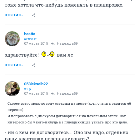
тоже хотела что-нибудь поменять в планировке.
ОТВЕТИТЬ
beatta
activist
07 марта 2015
Надежда59
здравствуйте!
вам лс
ОТВЕТИТЬ
058lekseih22
v.i.p.
07 марта 2015
Надежда59
Скорее всего мокрую зону оставим на месте (хотя очень нравится её
перенос).
И попробовать с Дискусом договориться на начальном этапе. Вот
интересно бы у кого-нибудь из плющихинцев узнать про это дело.
- ни с кем не договоритесь... Оно им надо, отдельно
вашу квартирку перепланировать?