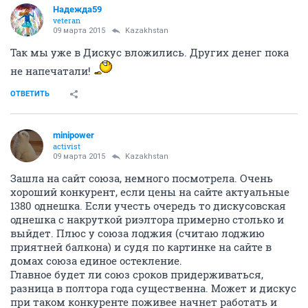
Надежда59
veteran
09 марта 2015
Kazakhstan
Так мы уже в Дискус вложились. Других денег пока
не напечатали!
ОТВЕТИТЬ
minipower
activist
09 марта 2015
Kazakhstan
Зашла на сайт союза, немного посмотрела. Очень
хороший конкурент, если цены на сайте актуальные
1380 однешка. Если учесть очередь то дискусовская
однешка с накруткой риэлтора примерно столько и
выйдет. Плюс у союза лоджия (считаю лоджию
приятней балкона) и судя по картинке на сайте в
домах союза единое остекление.
Главное будет ли союз сроков придерживаться,
разница в полтора года существенна. Может и дискус
при таком конкуренте поживее начнет работать и