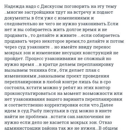
Надежда надо с Дискусом поговорить на эту тему
..многие застройщики тдут на встречу и подают
документы в бти уже с изменениями и
следовательно не чего не нужно узаконивать.Если
нет и вы собираетесь жить долгое время и не
продавать , то делайте и живите ...если собираетесь
продавать через некоторое время,то делайте и потом
через суд узаконите .. но имейте ввиду перенос
мокрых зон и изменение несущих конструкций не
пройдет. Процесс узаконивания не сложный но
нужно время ...в кратце делаем перепланировку
вызываем техника бти , бти делает план с
изменениями ,заказываем проект проведения
перепланировки в любой контре лишь бы в сро
состояла, кстати можно у ребят из этих контор
проконсультироваться на момент возможности или
нет узаконивания вашего варианта перепланировки
и соответственно корректировки если что.Далее
идем в суд.Рыбу писульки в суд можно в инете
найти не проблема ..кстати сан.заключения не
нужно если дело не касается мокрых зон. Отказ
администрации района так же не нужен...В общем