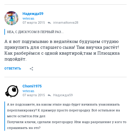
Надежда59
veteran
07 марта 2015
irinamaltseva28
НЕА, С ДИСКУСОМ В ПЕРВЫЙ РАЗ...
А я вот подумываю в недалёком будущем студию
прикупить для старшего сына! Там внучка растёт!
Как разберёмся с одной квартирой,там и Плющиха
подойдёт.
ОТВЕТИТЬ
Chomi1975
veteran
07 марта 2015
Надежда59
А не подскажете, на каком этапе надо будет начинать узаконивать
перепланировку? К примеру просто перегородку. Всё остальное на
месте остаётся.бти дел
Получили ключи, сделали перегородку. Или надо разрешение у кого то
спрашивать на это?