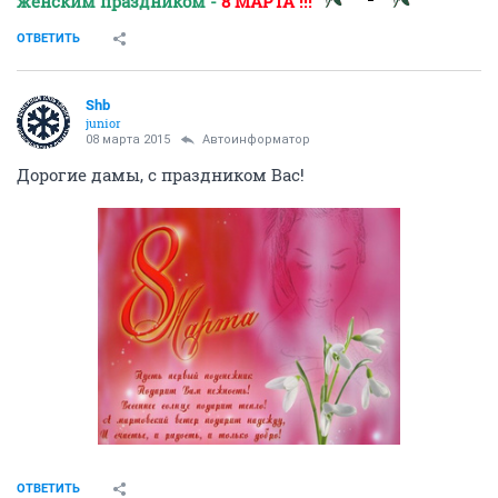
женским праздником -
8 МАРТА !!!
ОТВЕТИТЬ
Shb
junior
08 марта 2015
Автоинформатор
Дорогие дамы, с праздником Вас!
ОТВЕТИТЬ