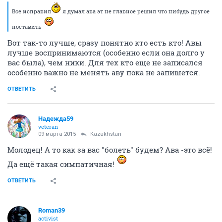
Все исправил
я думал ава эт не главное решил что нибудь другое
поставить
Вот так-то лучше, сразу понятно кто есть кто! Авы
лучше воспринимаются (особенно если она долго у
вас была), чем ники. Для тех кто еще не записался
особенно важно не менять аву пока не запишется.
ОТВЕТИТЬ
Надежда59
veteran
09 марта 2015
Kazakhstan
Молодец! А то как за вас "болеть" будем? Ава -это всё!
Да ещё такая симпатичная!
ОТВЕТИТЬ
Roman39
activist