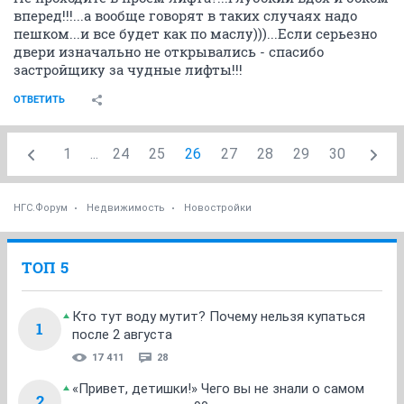
получается, что я могу не оплачивать содержание
общедомового имущества? Кто что подскажет по
этому поводу?
ОТВЕТИТЬ
fantocy
member
06 ноября 2015
Витек1506
Оплачивать вы обязаны в любом случаи...потому как
будет копиться долг...в одностороннем порядке
отказаться от услуг УК можно только собрав более
половины голосов...а это уже гемор...потому как
просто собраться на собрание жильцов могут только
три калеки...у остальных дела...заботы...работа...и т.
д. Короче надо пока жаловаться в ГЖИ по поводу
необоснованного повышения тарифа...дальше по
результатам....
ОТВЕТИТЬ