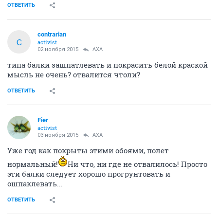
member
01 ноября 2015
Fier
Интересное решение
А жидкие обои они не бывают однотонные?
На неделе хочу купить обои под покраску, краску и
обклеить эти балки, потом покрасить в цвет фона
обоев
ОТВЕТИТЬ
Filth
member
01 ноября 2015
AXA
гипсокартон от шума особо не спасает, вчера
буквально поднималась к соседке , у нее гипсокартон,
так тоже жалуется, что все очень слышно
ОТВЕТИТЬ
apport
A
veteran