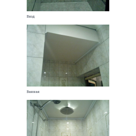
зал
вход
ОТВЕТИТЬ
AXA
member
01 ноября 2015
AXA
в ванной балка закрыта под потолок душевой ) вот