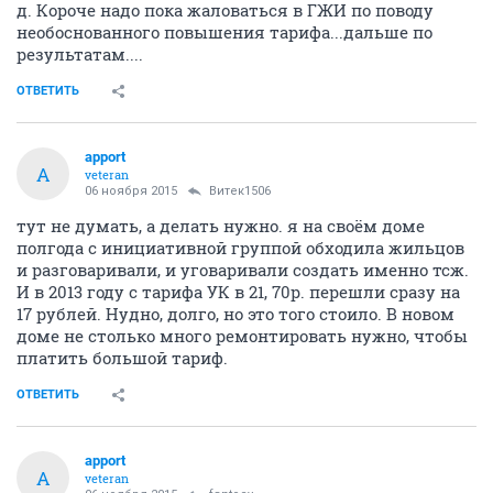
С ТСЖ уже начинали что-то думать, но дальше этого
не пошло.
Сейчас начал обзванивать другие управляющие
компании, чтобы узнать ценник за содержание.
Позвонил в КЖЭК Горский (находятся на В.Уса, 9)
сказали, что все зависит от дома, но больше 20 руб. за
м2 у жильцов за содержание не выходит. Посмотрел
отзывы на flampe, стоит 3 звезды, но плохие отзывы
меня не зацепили
Планирую обзвонить еще несколько УК,
сориентироваться по ценнику. А после сравнить и
как вариант расторгнуть с договор с Акатуйской и
перейти в наиболее подходящую УК
ОТВЕТИТЬ
fantocy
member
06 ноября 2015
Витек1506
Пардон...а вы заключали какой то договор с УК
Акатуйская, что бы его расторгать?...Тариф