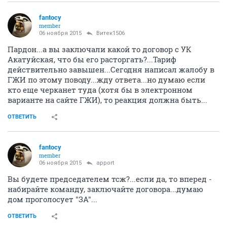
типа балки зашпатлевать и покрасить белой краской
мысль не очень? отвалится чтоли?
ОТВЕТИТЬ
Fier
activist
03 ноября 2015
AXA
Уже год как покрыты этими обоями, полет
нормальный!
Ни что, ни где не отвалилось! Просто
эти балки следует хорошо прогрунтовать и
ошпаклевать...
ОТВЕТИТЬ
fantocy
member
05 ноября 2015
Автоинформатор
Народ когда пойдем на штурм УК Акатуйской?...они
совсем уже охренели: 25,29 р/м2 за содержание...на