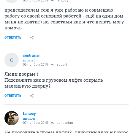
действительно завышен...Сегодня написал жалобу в
ГЖИ по этому поводу...жду ответа...но думаю если
кто еще черканет туда (хотя бы в электронном
варианте на сайте ГЖИ), то реакция должна быть...
ОТВЕТИТЬ
fantocy
member
06 ноября 2015
apport
Вы будете председателем тсж?...если да, то вперед -
набирайте команду, заключайте договора...думаю
дом проголосует "ЗА"...
ОТВЕТИТЬ
Витек1506
В
junior
06 ноября 2015
fantocy
Договора нет.
Я не совсем юридически грамотен, но тогда