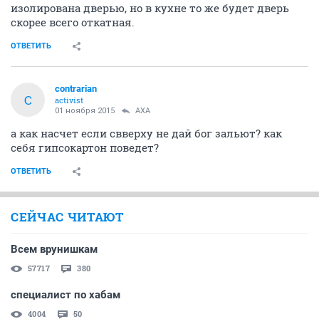
Кухня
ОТВЕТИТЬ
contrarian
C
activist
01 ноября 2015
AXA
А почему и зачем потолки гипсокартоном заживаете?
Это дорого или как? Листы вроде как не совсем ровно
стыкуются. Потом шпатлевать это дело или как