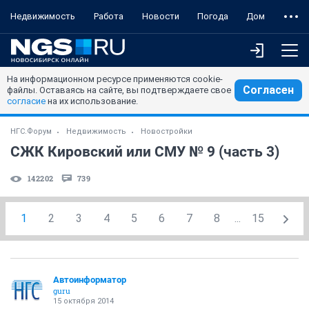
Недвижимость
Работа
Новости
Погода
Дом
На информационном ресурсе применяются cookie-
Согласен
файлы. Оставаясь на сайте, вы подтверждаете свое
согласие
на их использование.
НГС.Форум
Недвижимость
Новостройки
СЖК Кировский или СМУ № 9 (часть 3)
142202
739
1
2
3
4
5
6
7
8
...
15
Автоинформатор
guru
15 октября 2014