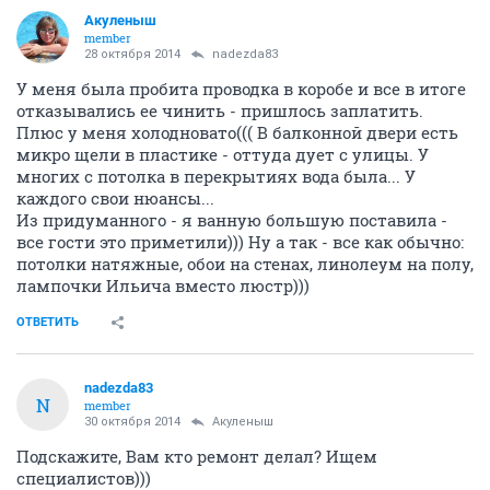
Акуленыш
member
28 октября 2014
nadezda83
У меня была пробита проводка в коробе и все в итоге
отказывались ее чинить - пришлось заплатить.
Плюс у меня холодновато((( В балконной двери есть
микро щели в пластике - оттуда дует с улицы. У
многих с потолка в перекрытиях вода была... У
каждого свои нюансы...
Из придуманного - я ванную большую поставила -
все гости это приметили))) Ну а так - все как обычно:
потолки натяжные, обои на стенах, линолеум на полу,
лампочки Ильича вместо люстр)))
ОТВЕТИТЬ
nadezda83
N
member
30 октября 2014
Акуленыш
Подскажите, Вам кто ремонт делал? Ищем
специалистов)))