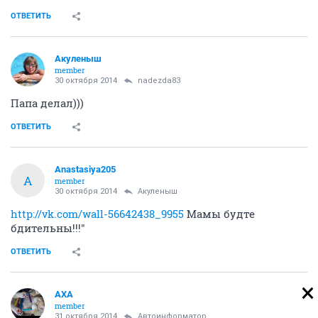
ОТВЕТИТЬ
Акуленыш
member
30 октября 2014
nadezda83
Папа делал)))
ОТВЕТИТЬ
Anastasiya205
A
member
30 октября 2014
Акуленыш
http://vk.com/wall-56642438_9955
Мамы будте
бдительны!!!"
ОТВЕТИТЬ
AXA
member
31 октября 2014
Автоинформатор