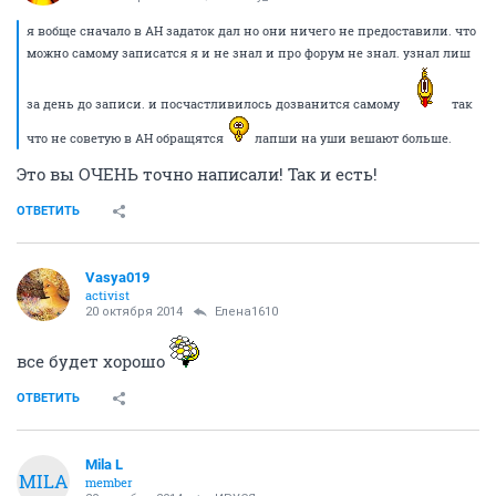
я вобще сначало в АН задаток дал но они ничего не предоставили. что
можно самому записатся я и не знал и про форум не знал. узнал лиш
за день до записи. и посчастливилось дозванится самому
так
что не советую в АН обращятся
лапши на уши вешают больше.
Это вы ОЧЕНЬ точно написали! Так и есть!
ОТВЕТИТЬ
Vasya019
activist
20 октября 2014
Елена1610
все будет хорошо
ОТВЕТИТЬ
Mila L
MILA
member