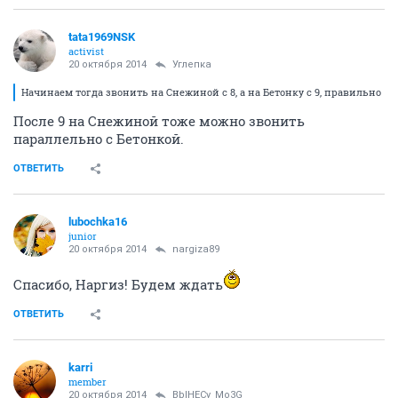
tata1969NSK
activist
20 октября 2014
Углепка
Начинаем тогда звонить на Снежиной с 8, а на Бетонку с 9, правильно
После 9 на Снежиной тоже можно звонить
параллельно с Бетонкой.
ОТВЕТИТЬ
lubochka16
junior
20 октября 2014
nargiza89
Спасибо, Наргиз! Будем ждать
ОТВЕТИТЬ
karri
member
20 октября 2014
BblHECy_Mo3G