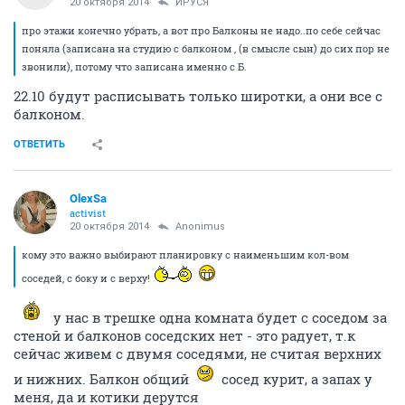
20 октября 2014
ИРУСЯ
про этажи конечно убрать, а вот про Балконы не надо..по себе сейчас
поняла (записана на студию с балконом , (в смысле сын) до сих пор не
звонили), потому что записана именно с Б.
22.10 будут расписывать только широтки, а они все с
балконом.
ОТВЕТИТЬ
OlexSa
activist
20 октября 2014
Anоnimus
кому это важно выбирают планировку с наименьшим кол-вом
соседей, с боку и с верху!
у нас в трешке одна комната будет с соседом за
стеной и балконов соседских нет - это радует, т.к
сейчас живем с двумя соседями, не считая верхних
и нижних. Балкон общий
сосед курит, а запах у
меня, да и котики дерутся