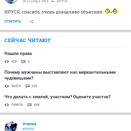
20 октября 2014
ИРУСЯ
ИРУСЯ, спасибо, очень доходчиво объяснил
ОТВЕТИТЬ
СЕЙЧАС ЧИТАЮТ
Нашли права
618
2
Почему мужчины выставляют нас меркантильными
чудовищами?
96273
327
Что делать с землей, участком? Оцените участок?
708074
548
Углепка
activist