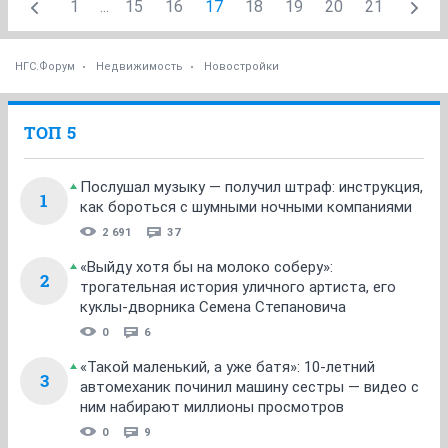
1
...
15
16
17
18
19
20
21
НГС.Форум
Недвижимость
Новостройки
ТОП 5
Послушал музыку — получил штраф: инструкция,
1
как бороться с шумными ночными компаниями
2 691
37
«Выйду хотя бы на молоко соберу»:
2
трогательная история уличного артиста, его
куклы-дворника Семена Степановича
0
6
«Такой маленький, а уже батя»: 10-летний
3
автомеханик починил машину сестры — видео с
ним набирают миллионы просмотров
0
9