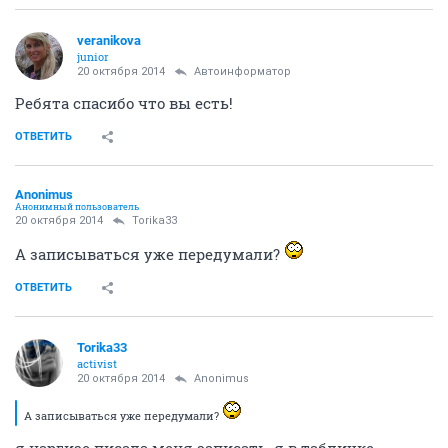
veranikova
junior
20 октября 2014
Автоинформатор
Ребята спасибо что вы есть!
ОТВЕТИТЬ
Anоnimus
Анонимный пользователь
20 октября 2014
Torika33
А записываться уже передумали?
ОТВЕТИТЬ
Torika33
activist
20 октября 2014
Anоnimus
А записываться уже передумали?
я наргизе писала меня записать, я в табличке